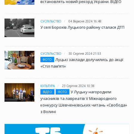
встановлять новий рекорд України. ВІДЕО
СУСПІЛЬСТВО
04 Вересня 2024 16:48
У селі Борохів Луцького району сталася ДТП
СУСПІЛЬСТВО
30 Серпня 2024 21:53
Луцькі заклади долучились до акції
ФОТО
«Стіл памʼяті»
КУЛЬТУРА
23 Серпня 2024 10:38
У Луцьку нагородили
ВІДЕО
ФОТО
учасників та лавреатів V Міжнародного
конкурсу Шевченківських читань «Свобода»
з Волині