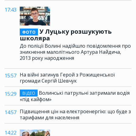
17:43
У Луцьку розшукують
ФОТО
школяра
До поліції Волині надійшло повідомлення про
зникнення малолітнього Артура Найдича,
2013 року народження
На війні загинув Герой з Рожищенської
15:57
громади Сергій Шевчук
Волинські патрульні затримали водія
ВІДЕО
15:29
«під кайфом»
Підвищення цін на електроенергію: що буде з
14:57
тарифами для населення
14:22