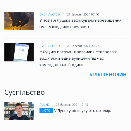
СУСПІЛЬСТВО
27 Вересня 2024 07:40
У повітрі Луцька зафіксували перевищення
вмісту шкідливих речовин
СУСПІЛЬСТВО
26 Вересня 2024 20:22
У Луцьку патрульні виявили нетверезого
водія, який їздив вулицями під час
комендантської години
БІЛЬШЕ НОВИН
Суспільство
ЛУЦЬК
27 Вересня 2024 17:43
У Луцьку розшукують школяра
ФОТО