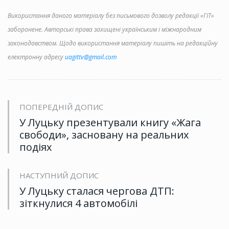
Використання даного матеріалу без письмового дозволу редакції «ГІТ»
заборонене. Авторські права захищені українським і міжнародним
законодавством. Щодо використання матеріалу пишіть на редакційну
електронну адресу
uagittv@gmail.com
ПОПЕРЕДНІЙ ДОПИС
У Луцьку презентували книгу «Жага
свободи», засновану на реальних
подіях
НАСТУПНИЙ ДОПИС
У Луцьку сталася чергова ДТП:
зіткнулися 4 автомобілі