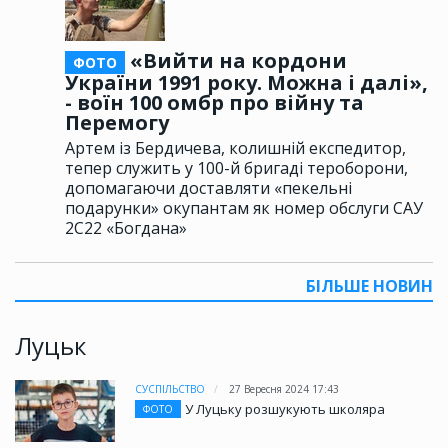
«Вийти на кордони
ФОТО
України 1991 року. Можна і далі»,
- воїн 100 омбр про війну та
Перемогу
Артем із Бердичева, колишній експедитор,
тепер служить у 100-й бригаді тероборони,
допомагаючи доставляти «пекельні
подарунки» окупантам як номер обслуги САУ
2С22 «Богдана»
БІЛЬШЕ НОВИН
Луцьк
СУСПІЛЬСТВО
27 Вересня 2024 17:43
У Луцьку розшукують школяра
ФОТО