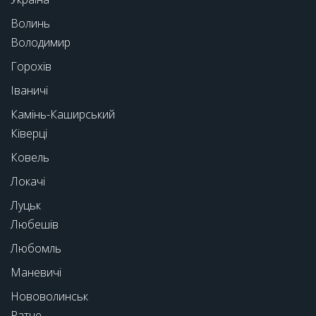
Волинь
Володимир
Горохів
Іваничі
Камінь-Каширський
Ківерці
Ковель
Локачі
Луцьк
Любешів
Любомль
Маневичі
Нововолинськ
Ратне