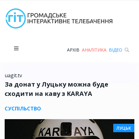
АРХІВ
АНАЛІТИКА
ВІДЕО
uagit.tv
За донат у Луцьку можна буде
сходити на каву з KARAYA
СУСПІЛЬСТВО
ЛУЦЬК