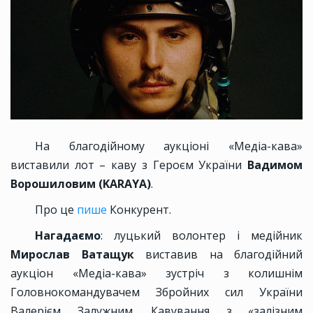
На благодійному аукціоні «Медіа-кава»
виставили лот – каву з Героєм України
Вадимом
Ворошиловим (KARAYA)
.
Про це
пише
Конкурент.
Нагадаємо
: луцький волонтер і медійник
Мирослав Ватащук
виставив на благодійний
аукціон «Медіа-кава» зустріч з колишнім
Головнокомандувачем Збройних сил України
Валерієм Залужним. Кавування з «залізним