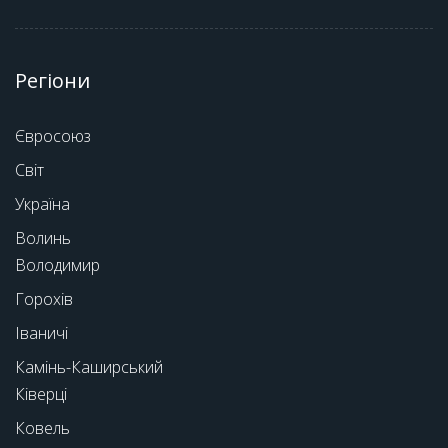
Регіони
Євросоюз
Світ
Україна
Волинь
Володимир
Горохів
Іваничі
Камінь-Каширський
Ківерці
Ковель