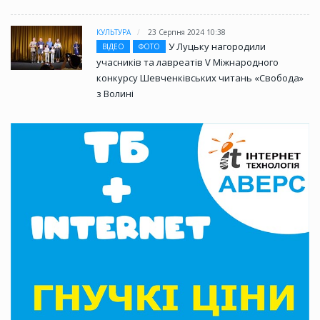
КУЛЬТУРА
23 Серпня 2024 10:38
У Луцьку нагородили
ВІДЕО
ФОТО
учасників та лавреатів V Міжнародного
конкурсу Шевченківських читань «Свобода»
з Волині