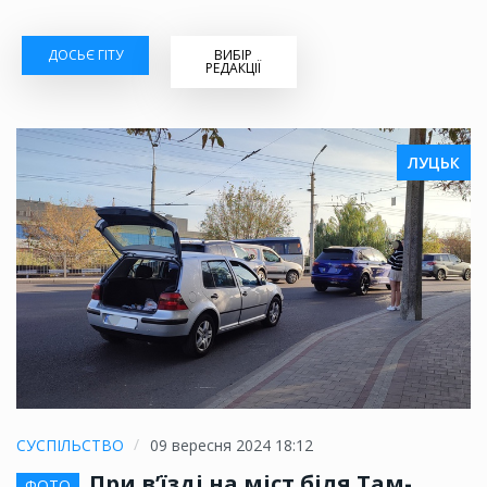
ДОСЬЄ ГІТУ
ВИБІР
РЕДАКЦІЇ
ЛУЦЬК
СУСПІЛЬСТВО
09 вересня 2024 18:12
При в’їзді на міст біля Там-
ФОТО