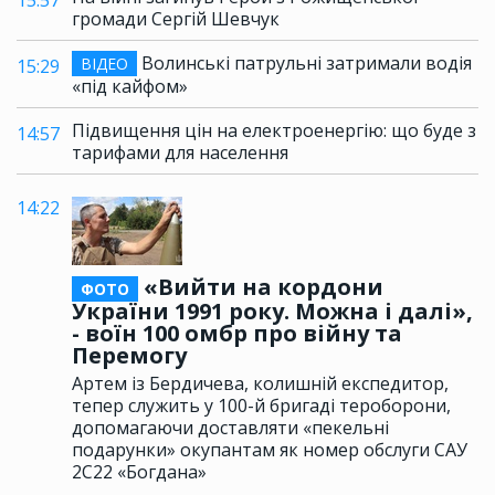
15:57
громади Сергій Шевчук
Волинські патрульні затримали водія
ВІДЕО
15:29
«під кайфом»
Підвищення цін на електроенергію: що буде з
14:57
тарифами для населення
14:22
«Вийти на кордони
ФОТО
України 1991 року. Можна і далі»,
- воїн 100 омбр про війну та
Перемогу
Артем із Бердичева, колишній експедитор,
тепер служить у 100-й бригаді тероборони,
допомагаючи доставляти «пекельні
подарунки» окупантам як номер обслуги САУ
2С22 «Богдана»