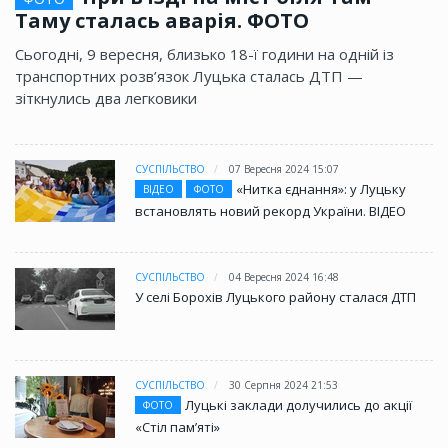
Таму сталась аварія. ФОТО
Сьогодні, 9 вересня, близько 18-ї години на одній із
транспортних розв’язок Луцька сталась ДТП —
зіткнулись два легковики
СУСПІЛЬСТВО
07 Вересня 2024 15:07
«Нитка єднання»: у Луцьку
ВІДЕО
ФОТО
встановлять новий рекорд України. ВІДЕО
СУСПІЛЬСТВО
04 Вересня 2024 16:48
У селі Борохів Луцького району сталася ДТП
СУСПІЛЬСТВО
30 Серпня 2024 21:53
Луцькі заклади долучились до акції
ФОТО
«Стіл памʼяті»