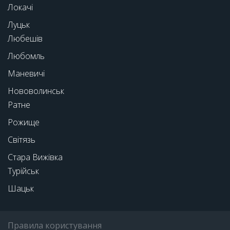
Локачі
Луцьк
Любешів
Любомль
Маневичі
Нововолинськ
Ратне
Рожище
Світязь
Стара Вижівка
Турійськ
Шацьк
Правила користування