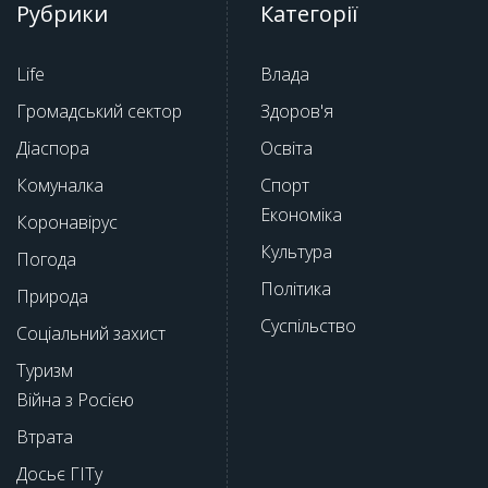
Рубрики
Категорії
Life
Влада
Громадський сектор
Здоров'я
Діаспора
Освіта
Комуналка
Спорт
Економіка
Коронавірус
Культура
Погода
Політика
Природа
Суспільство
Соціальний захист
Туризм
Війна з Росією
Втрата
Досьє ГІТу