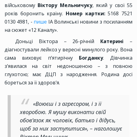
військовому
Віктору Мельничуку
, який у свої 55
років боронить країну.
Номер картки:
5168 7521
0130 4981, -
пише
ІА Волинські новини з посиланням
на сюжет «12 Каналу».
Доньці Віктора – 26-річній
Катерині
–
діагностували лейкоз у вересні минулого року. Вона
сама виховує п’ятирічну
Богданку
. Дівчинка
з’явилася на світ недоношеною – з повною
глухотою; має ДЦП з народження. Родина досі
бореться за її здоров’я.
«Воюєш і з агресором, і з її
хворобою. Я мушу виконати свій
обов’язок як чоловік, батько і дідусь,
щоб за них заступитися», – наголошує
Віктор Мельничук.