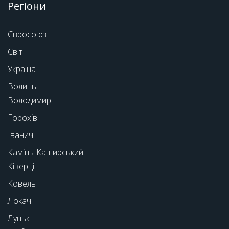
Регіони
Євросоюз
Світ
Україна
Волинь
Володимир
Горохів
Іваничі
Камінь-Каширський
Ківерці
Ковель
Локачі
Луцьк