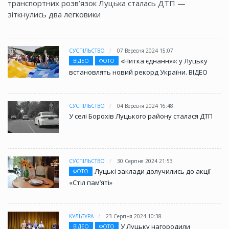
транспортних розв’язок Луцька сталась ДТП —
зіткнулись два легковики
СУСПІЛЬСТВО
07 Вересня 2024 15:07
«Нитка єднання»: у Луцьку
ВІДЕО
ФОТО
встановлять новий рекорд України. ВІДЕО
СУСПІЛЬСТВО
04 Вересня 2024 16:48
У селі Борохів Луцького району сталася ДТП
СУСПІЛЬСТВО
30 Серпня 2024 21:53
Луцькі заклади долучились до акції
ФОТО
«Стіл памʼяті»
КУЛЬТУРА
23 Серпня 2024 10:38
У Луцьку нагородили
ВІДЕО
ФОТО