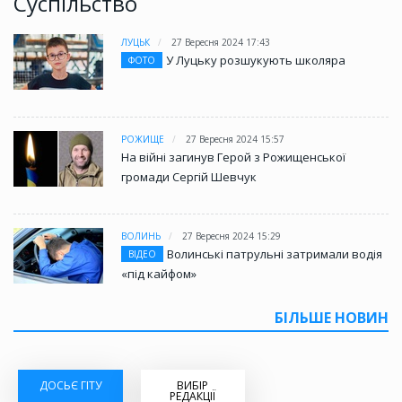
Суспільство
ЛУЦЬК
27 Вересня 2024 17:43
У Луцьку розшукують школяра
ФОТО
РОЖИЩЕ
27 Вересня 2024 15:57
На війні загинув Герой з Рожищенської
громади Сергій Шевчук
ВОЛИНЬ
27 Вересня 2024 15:29
Волинські патрульні затримали водія
ВІДЕО
«під кайфом»
БІЛЬШЕ НОВИН
ДОСЬЄ ГІТУ
ВИБІР
РЕДАКЦІЇ