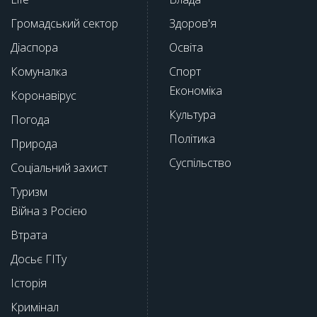
Громадський сектор
Здоров'я
Діаспора
Освіта
Комуналка
Спорт
Економіка
Коронавірус
Культура
Погода
Політика
Природа
Суспільство
Соціальний захист
Туризм
Війна з Росією
Втрата
Досьє ГІТу
Історія
Кримінал