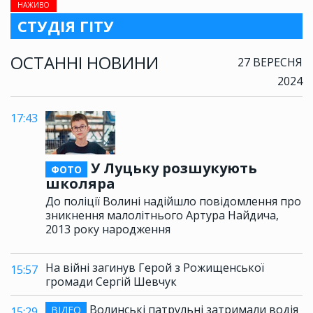
НАЖИВО
СТУДІЯ ГІТУ
ОСТАННІ НОВИНИ
27 ВЕРЕСНЯ
2024
17:43
У Луцьку розшукують
ФОТО
школяра
До поліції Волині надійшло повідомлення про
зникнення малолітнього Артура Найдича,
2013 року народження
На війні загинув Герой з Рожищенської
15:57
громади Сергій Шевчук
Волинські патрульні затримали водія
ВІДЕО
15:29