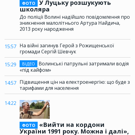
У Луцьку розшукують
ФОТО
школяра
До поліції Волині надійшло повідомлення про
зникнення малолітнього Артура Найдича,
2013 року народження
На війні загинув Герой з Рожищенської
15:57
громади Сергій Шевчук
Волинські патрульні затримали водія
ВІДЕО
15:29
«під кайфом»
Підвищення цін на електроенергію: що буде з
14:57
тарифами для населення
14:22
«Вийти на кордони
ФОТО
України 1991 року. Можна і далі»,