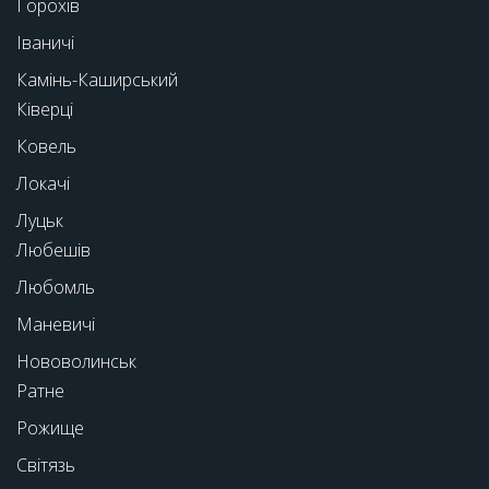
Горохів
Іваничі
Камінь-Каширський
Ківерці
Ковель
Локачі
Луцьк
Любешів
Любомль
Маневичі
Нововолинськ
Ратне
Рожище
Світязь