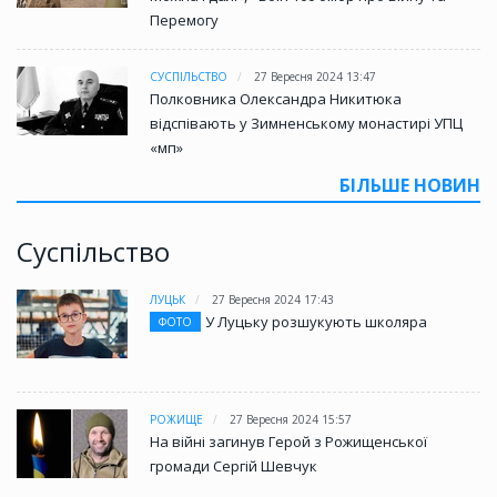
Перемогу
СУСПІЛЬСТВО
27 Вересня 2024 13:47
Полковника Олександра Никитюка
відспівають у Зимненському монастирі УПЦ
«мп»
БІЛЬШЕ НОВИН
Суспільство
ЛУЦЬК
27 Вересня 2024 17:43
У Луцьку розшукують школяра
ФОТО
РОЖИЩЕ
27 Вересня 2024 15:57
На війні загинув Герой з Рожищенської
громади Сергій Шевчук