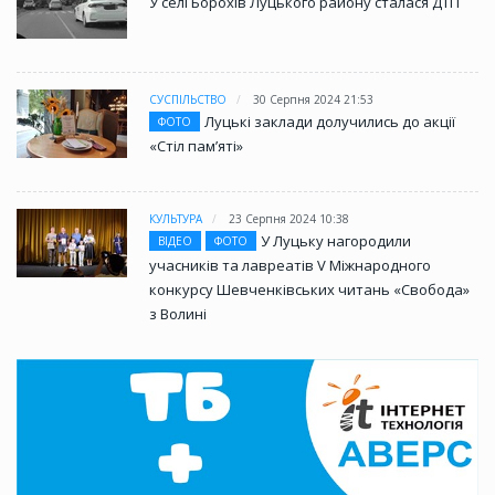
У селі Борохів Луцького району сталася ДТП
СУСПІЛЬСТВО
30 Серпня 2024 21:53
Луцькі заклади долучились до акції
ФОТО
«Стіл памʼяті»
КУЛЬТУРА
23 Серпня 2024 10:38
У Луцьку нагородили
ВІДЕО
ФОТО
учасників та лавреатів V Міжнародного
конкурсу Шевченківських читань «Свобода»
з Волині