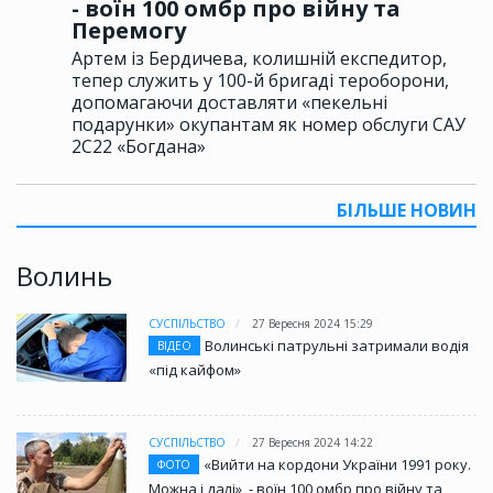
- воїн 100 омбр про війну та
Перемогу
Артем із Бердичева, колишній експедитор,
тепер служить у 100-й бригаді тероборони,
допомагаючи доставляти «пекельні
подарунки» окупантам як номер обслуги САУ
2С22 «Богдана»
БІЛЬШЕ НОВИН
Волинь
СУСПІЛЬСТВО
27 Вересня 2024 15:29
Волинські патрульні затримали водія
ВІДЕО
«під кайфом»
СУСПІЛЬСТВО
27 Вересня 2024 14:22
«Вийти на кордони України 1991 року.
ФОТО
Можна і далі», - воїн 100 омбр про війну та