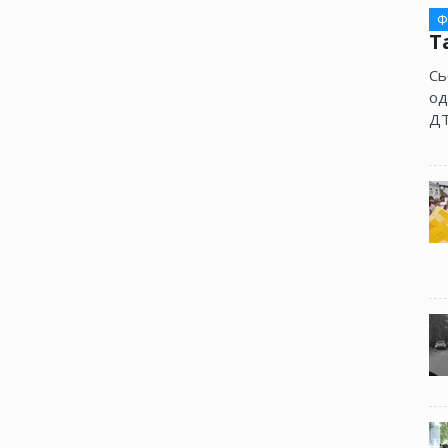
Ф
Т
Сь
од
ДТ