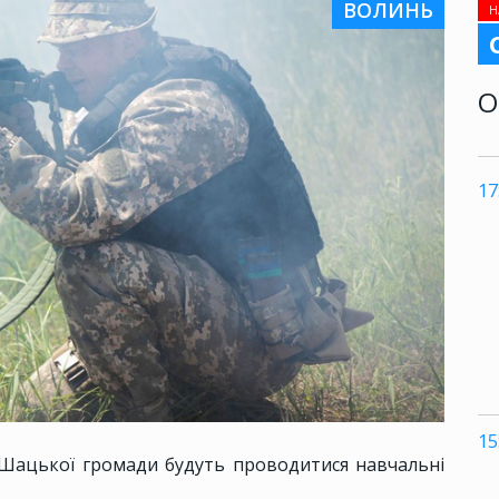
ВОЛИНЬ
Н
О
17
15
ь Шацької громади будуть проводитися навчальні