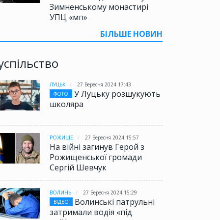
Зимненському монастирі
УПЦ «мп»
БІЛЬШЕ НОВИН
успільство
ЛУЦЬК
27 Вересня 2024 17:43
У Луцьку розшукують
ФОТО
школяра
РОЖИЩЕ
27 Вересня 2024 15:57
На війні загинув Герой з
Рожищенської громади
Сергій Шевчук
ВОЛИНЬ
27 Вересня 2024 15:29
Волинські патрульні
ВІДЕО
затримали водія «під