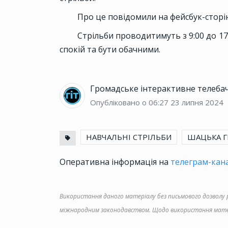
Про це повідомили на фейсбук-сторі
Стрільби проводитимуть з 9:00 до 1
спокій та бути обачними.
Громадське інтерактивне телеба
Опубліковано о 06:27
23 липня 2024
НАВЧАЛЬНІ СТРІЛЬБИ
ШАЦЬКА 
Оперативна інформація на
телеграм-кана
Використання даного матеріалу без письмового дозволу ре
міжнародним законодавством. Щодо використання матер