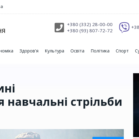
ра
+380 (332) 28-00-00
+38
+380 (93) 807-72-72
номіка
Здоров'я
Культура
Освіта
Політика
Спорт
С
ині
 навчальні стрільби