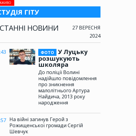
АЖИВО
СТУДІЯ ГІТУ
СТАННІ НОВИНИ
27 ВЕРЕСНЯ
2024
У Луцьку
:43
ФОТО
розшукують
школяра
До поліції Волині
надійшло повідомлення
про зникнення
малолітнього Артура
Найдича, 2013 року
народження
На війні загинув Герой з
:57
Рожищенської громади Сергій
Шевчук