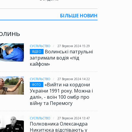
БІЛЬШЕ НОВИН
олинь
СУСПІЛЬСТВО
27 Вересня 2024 15:29
Волинські патрульні
ВІДЕО
затримали водія «під
кайфом»
СУСПІЛЬСТВО
27 Вересня 2024 14:22
«Вийти на кордони
ФОТО
України 1991 року. Можна і
далі», - воїн 100 омбр про
війну та Перемогу
СУСПІЛЬСТВО
27 Вересня 2024 13:47
Полковника Олександра
Никитюка відспівають у