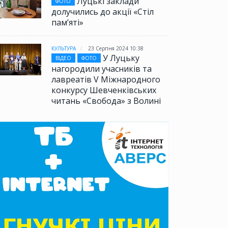
Луцькі заклади
ФОТО
долучились до акції «Стіл
памʼяті»
КУЛЬТУРА
23 Серпня 2024 10:38
У Луцьку
ВІДЕО
ФОТО
нагородили учасників та
лавреатів V Міжнародного
конкурсу Шевченківських
читань «Свобода» з Волині