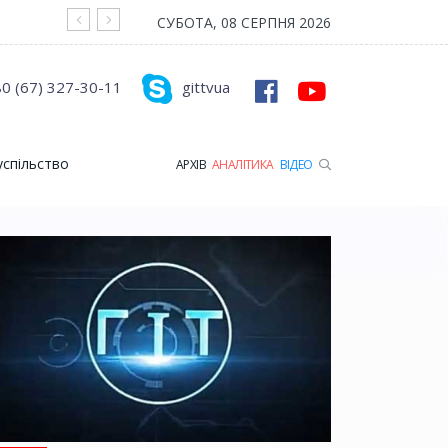
На війні загинув Герой з Рожищенської гр
СУБОТА, 08 СЕРПНЯ 2026
0 (67) 327-30-11
gittvua
успільство
АРХІВ
АНАЛІТИКА
ВІДЕО