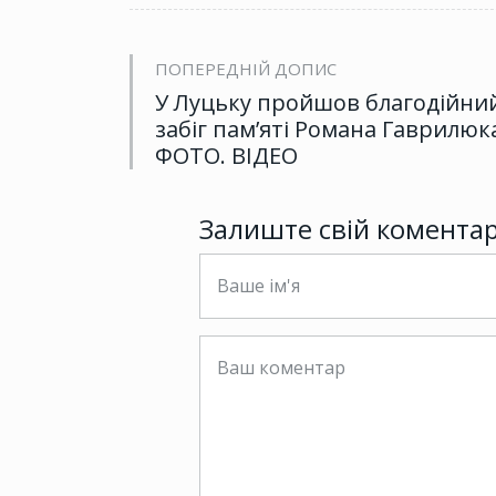
ПОПЕРЕДНІЙ ДОПИС
У Луцьку пройшов благодійни
забіг пам’яті Романа Гаврилюк
ФОТО. ВІДЕО
Залиште свій комента