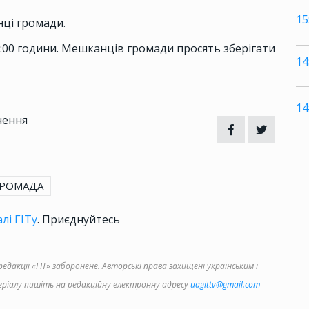
15
нці громади.
7:00 години. Мешканців громади просять зберігати
14
14
чення
ГРОМАДА
лі ГІТу
. Приєднуйтесь
дакції «ГІТ» заборонене. Авторські права захищені українським і
іалу пишіть на редакційну електронну адресу
uagittv@gmail.com