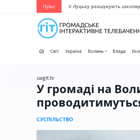
ійну та Перемогу
Пульс
У Луцьку розшукують школя
Світ
Україна
Волинь
Влада
Еко
uagit.tv
У громаді на Вол
проводитимуться
СУСПІЛЬСТВО