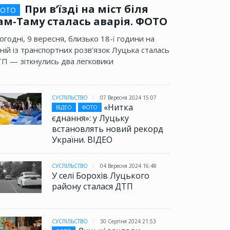
При в’їзді на міст біля
ОТО
ам-Таму сталась аварія. ФОТО
огодні, 9 вересня, близько 18-ї години на
ній із транспортних розв’язок Луцька сталась
П — зіткнулись два легковики
СУСПІЛЬСТВО
07 Вересня 2024 15:07
«Нитка
ВІДЕО
ФОТО
єднання»: у Луцьку
встановлять новий рекорд
України. ВІДЕО
СУСПІЛЬСТВО
04 Вересня 2024 16:48
У селі Борохів Луцького
району сталася ДТП
СУСПІЛЬСТВО
30 Серпня 2024 21:53