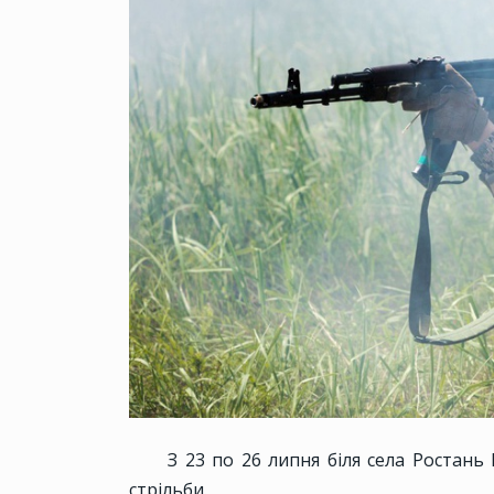
З 23 по 26 липня біля села Ростан
стрільби.