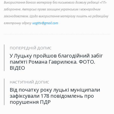
Використання даного матеріалу без письмового дозволу редакції «ГІТ»
заборонене. Авторські права захищені українським і міжнародним
законодавством. Щодо використання матеріалу пишіть на редакційну
електронну адресу
uagittv@gmail.com
ПОПЕРЕДНІЙ ДОПИС
У Луцьку пройшов благодійний забіг
пам’яті Романа Гаврилюка. ФОТО.
ВІДЕО
НАСТУПНИЙ ДОПИС
Від початку року луцькі муніципали
зафіксували 178 повідомлень про
порушення ПДР