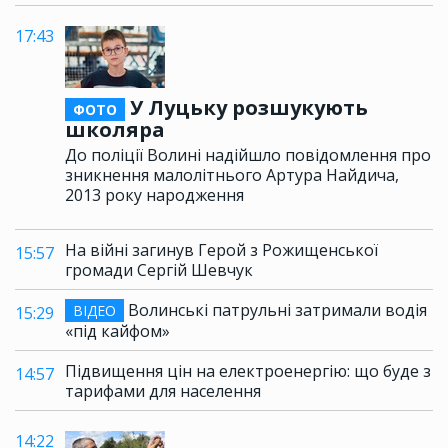
17:43
У Луцьку розшукують
ФОТО
школяра
До поліції Волині надійшло повідомлення про
зникнення малолітнього Артура Найдича,
2013 року народження
На війні загинув Герой з Рожищенської
15:57
громади Сергій Шевчук
Волинські патрульні затримали водія
ВІДЕО
15:29
«під кайфом»
Підвищення цін на електроенергію: що буде з
14:57
тарифами для населення
14:22