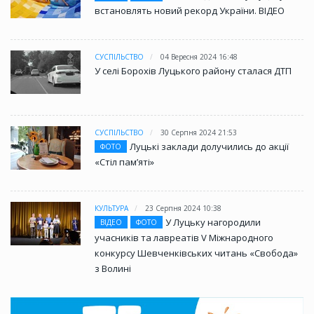
встановлять новий рекорд України. ВІДЕО
СУСПІЛЬСТВО
04 Вересня 2024 16:48
У селі Борохів Луцького району сталася ДТП
СУСПІЛЬСТВО
30 Серпня 2024 21:53
Луцькі заклади долучились до акції
ФОТО
«Стіл памʼяті»
КУЛЬТУРА
23 Серпня 2024 10:38
У Луцьку нагородили
ВІДЕО
ФОТО
учасників та лавреатів V Міжнародного
конкурсу Шевченківських читань «Свобода»
з Волині