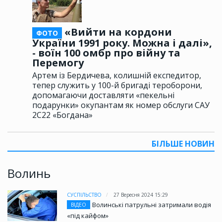
«Вийти на кордони
ФОТО
України 1991 року. Можна і далі»,
- воїн 100 омбр про війну та
Перемогу
Артем із Бердичева, колишній експедитор,
тепер служить у 100-й бригаді тероборони,
допомагаючи доставляти «пекельні
подарунки» окупантам як номер обслуги САУ
2С22 «Богдана»
БІЛЬШЕ НОВИН
Волинь
СУСПІЛЬСТВО
27 Вересня 2024 15:29
Волинські патрульні затримали водія
ВІДЕО
«під кайфом»