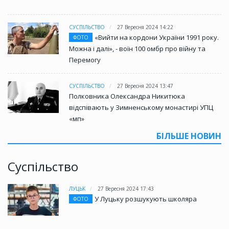
СУСПІЛЬСТВО
27 Вересня 2024 14:22
«Вийти на кордони України 1991 року.
ФОТО
Можна і далі», - воїн 100 омбр про війну та
Перемогу
СУСПІЛЬСТВО
27 Вересня 2024 13:47
Полковника Олександра Никитюка
відспівають у Зимненському монастирі УПЦ
«мп»
БІЛЬШЕ НОВИН
Суспільство
ЛУЦЬК
27 Вересня 2024 17:43
У Луцьку розшукують школяра
ФОТО