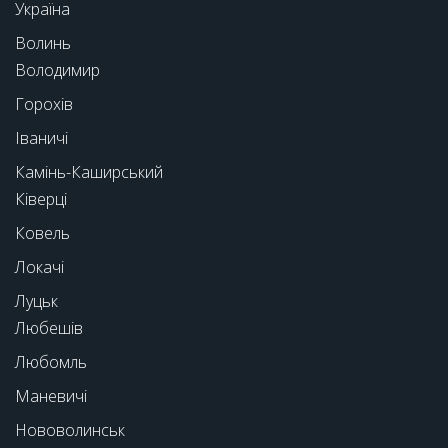
Україна
Волинь
Володимир
Горохів
Іваничі
Камінь-Каширський
Ківерці
Ковель
Локачі
Луцьк
Любешів
Любомль
Маневичі
Нововолинськ