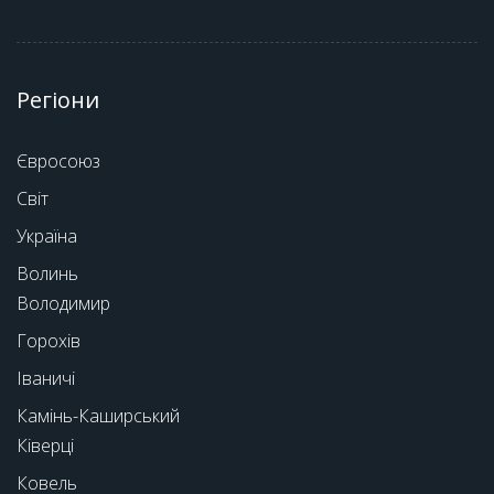
Регіони
Євросоюз
Світ
Україна
Волинь
Володимир
Горохів
Іваничі
Камінь-Каширський
Ківерці
Ковель