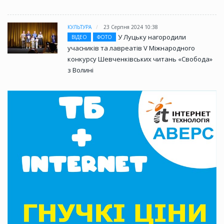
КУЛЬТУРА
23 Серпня 2024 10:38
У Луцьку нагородили
ВІДЕО
ФОТО
учасників та лавреатів V Міжнародного
конкурсу Шевченківських читань «Свобода»
з Волині