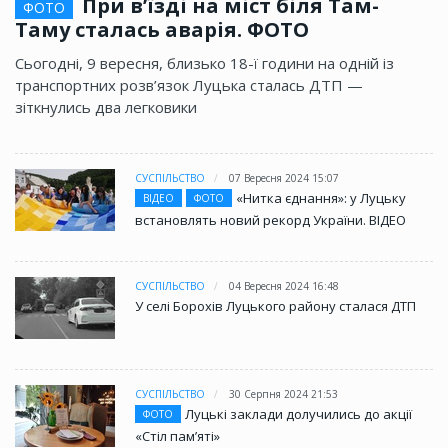
При в’їзді на міст біля Там-
ФОТО
Таму сталась аварія. ФОТО
Сьогодні, 9 вересня, близько 18-ї години на одній із
транспортних розв’язок Луцька сталась ДТП —
зіткнулись два легковики
СУСПІЛЬСТВО
07 Вересня 2024 15:07
«Нитка єднання»: у Луцьку
ВІДЕО
ФОТО
встановлять новий рекорд України. ВІДЕО
СУСПІЛЬСТВО
04 Вересня 2024 16:48
У селі Борохів Луцького району сталася ДТП
СУСПІЛЬСТВО
30 Серпня 2024 21:53
Луцькі заклади долучились до акції
ФОТО
«Стіл памʼяті»