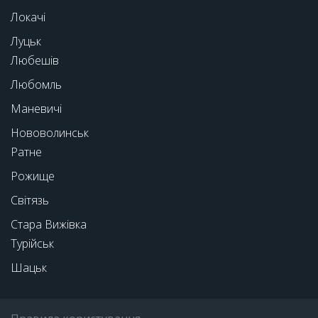
Локачі
Луцьк
Любешів
Любомль
Маневичі
Нововолинськ
Ратне
Рожище
Світязь
Стара Вижівка
Турійськ
Шацьк