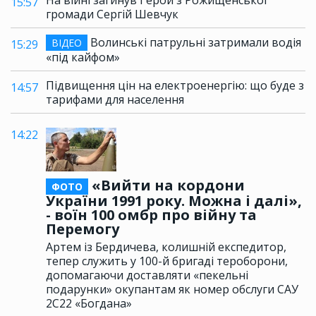
15:57
громади Сергій Шевчук
Волинські патрульні затримали водія
ВІДЕО
15:29
«під кайфом»
Підвищення цін на електроенергію: що буде з
14:57
тарифами для населення
14:22
«Вийти на кордони
ФОТО
України 1991 року. Можна і далі»,
- воїн 100 омбр про війну та
Перемогу
Артем із Бердичева, колишній експедитор,
тепер служить у 100-й бригаді тероборони,
допомагаючи доставляти «пекельні
подарунки» окупантам як номер обслуги САУ
2С22 «Богдана»