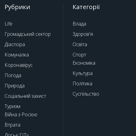
Рубрики
Категорії
Life
Влада
Громадський сектор
Здоров'я
Діаспора
Освіта
Комуналка
Спорт
Економіка
Коронавірус
Культура
Погода
Політика
Природа
Суспільство
Соціальний захист
Туризм
Війна з Росією
Втрата
Досьє ГІТу