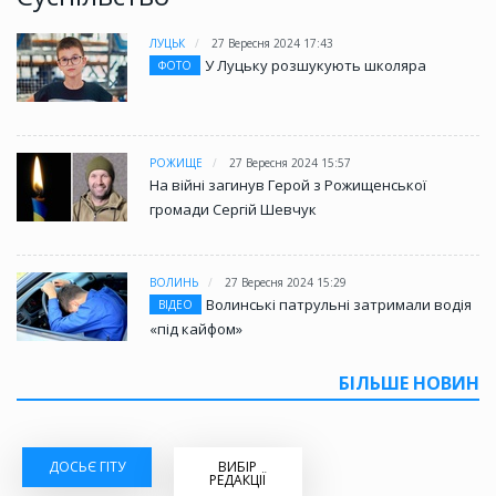
ЛУЦЬК
27 Вересня 2024 17:43
У Луцьку розшукують школяра
ФОТО
РОЖИЩЕ
27 Вересня 2024 15:57
На війні загинув Герой з Рожищенської
громади Сергій Шевчук
ВОЛИНЬ
27 Вересня 2024 15:29
Волинські патрульні затримали водія
ВІДЕО
«під кайфом»
БІЛЬШЕ НОВИН
ДОСЬЄ ГІТУ
ВИБІР
РЕДАКЦІЇ