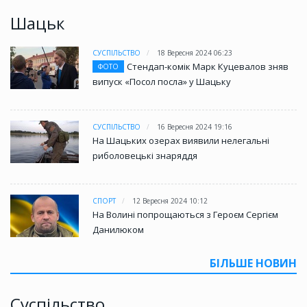
Шацьк
СУСПІЛЬСТВО
18 Вересня 2024 06:23
Стендап-комік Марк Куцевалов зняв
ФОТО
випуск «Посол посла» у Шацьку
СУСПІЛЬСТВО
16 Вересня 2024 19:16
На Шацьких озерах виявили нелегальні
риболовецькі знаряддя
СПОРТ
12 Вересня 2024 10:12
На Волині попрощаються з Героєм Сергієм
Данилюком
БІЛЬШЕ НОВИН
Суспільство