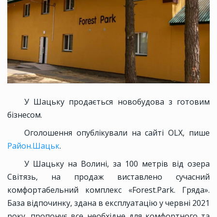
У Шацьку продається новобудова з готовим
бізнесом.
Оголошення опублікували на сайті OLX, пише
Район.Шацьк
.
У Шацьку на Волині, за 100 метрів від озера
Світязь, на продаж виставлено сучасний
комфортабельний комплекс «Forest.Park. Гряда».
База відпочинку, здана в експлуатацію у червні 2021
року, пропонує все необхідне для комфортного та