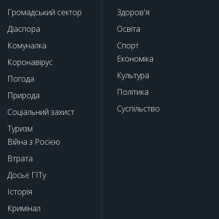
Громадський сектор
Здоров'я
Діаспора
Освіта
Комуналка
Спорт
Економіка
Коронавірус
Культура
Погода
Політика
Природа
Суспільство
Соціальний захист
Туризм
Війна з Росією
Втрата
Досьє ГІТу
Історія
Кримінал