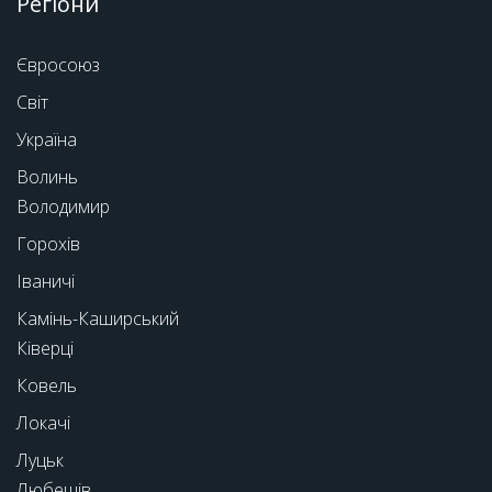
Регіони
Євросоюз
Світ
Україна
Волинь
Володимир
Горохів
Іваничі
Камінь-Каширський
Ківерці
Ковель
Локачі
Луцьк
Любешів