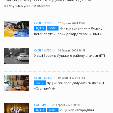
зіткнулись два легковики
СУСПІЛЬСТВО
07 Вересня 2024 15:07
«Нитка єднання»: у Луцьку
ВІДЕО
ФОТО
встановлять новий рекорд України. ВІДЕО
СУСПІЛЬСТВО
04 Вересня 2024 16:48
У селі Борохів Луцького району сталася ДТП
СУСПІЛЬСТВО
30 Серпня 2024 21:53
Луцькі заклади долучились до акції
ФОТО
«Стіл памʼяті»
КУЛЬТУРА
23 Серпня 2024 10:38
У Луцьку нагородили
ВІДЕО
ФОТО