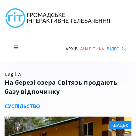
АРХІВ
АНАЛІТИКА
ВІДЕО
uagit.tv
На березі озера Світязь продають
базу відпочинку
СУСПІЛЬСТВО
ШАЦЬК