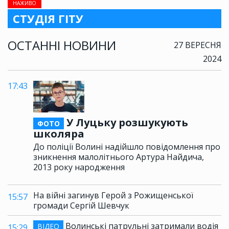
НАЖИВО
СТУДІЯ ГІТУ
ОСТАННІ НОВИНИ
27 ВЕРЕСНЯ
2024
17:43
У Луцьку розшукують
ФОТО
школяра
До поліції Волині надійшло повідомлення про
зникнення малолітнього Артура Найдича,
2013 року народження
На війні загинув Герой з Рожищенської
15:57
громади Сергій Шевчук
Волинські патрульні затримали водія
ВІДЕО
15:29