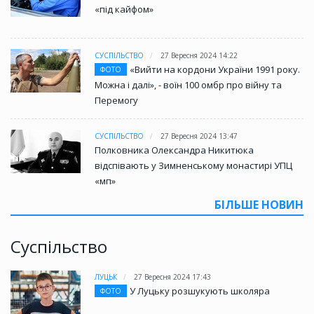
«під кайфом»
СУСПІЛЬСТВО
27 Вересня 2024 14:22
«Вийти на кордони України 1991 року.
ФОТО
Можна і далі», - воїн 100 омбр про війну та
Перемогу
СУСПІЛЬСТВО
27 Вересня 2024 13:47
Полковника Олександра Никитюка
відспівають у Зимненському монастирі УПЦ
«мп»
БІЛЬШЕ НОВИН
Суспільство
ЛУЦЬК
27 Вересня 2024 17:43
У Луцьку розшукують школяра
ФОТО