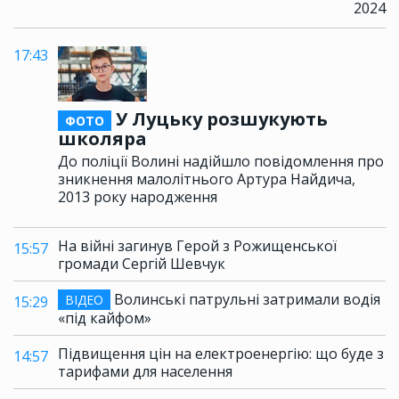
2024
17:43
У Луцьку розшукують
ФОТО
школяра
До поліції Волині надійшло повідомлення про
зникнення малолітнього Артура Найдича,
2013 року народження
На війні загинув Герой з Рожищенської
15:57
громади Сергій Шевчук
Волинські патрульні затримали водія
ВІДЕО
15:29
«під кайфом»
Підвищення цін на електроенергію: що буде з
14:57
тарифами для населення