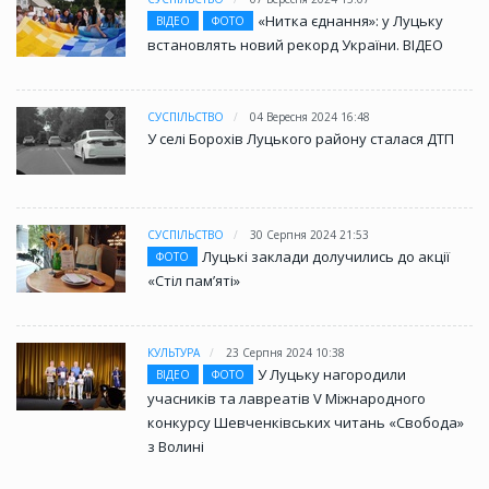
«Нитка єднання»: у Луцьку
ВІДЕО
ФОТО
встановлять новий рекорд України. ВІДЕО
СУСПІЛЬСТВО
04 Вересня 2024 16:48
У селі Борохів Луцького району сталася ДТП
СУСПІЛЬСТВО
30 Серпня 2024 21:53
Луцькі заклади долучились до акції
ФОТО
«Стіл памʼяті»
КУЛЬТУРА
23 Серпня 2024 10:38
У Луцьку нагородили
ВІДЕО
ФОТО
учасників та лавреатів V Міжнародного
конкурсу Шевченківських читань «Свобода»
з Волині