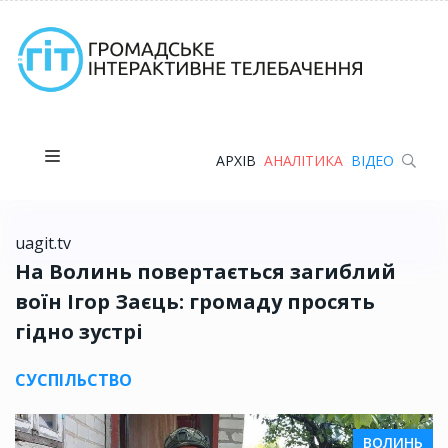
АРХІВ
АНАЛІТИКА
ВІДЕО
uagit.tv
На Волинь повертається загиблий
воїн Ігор Заєць: громаду просять
гідно зустрі
СУСПІЛЬСТВО
ВОЛИНЬ