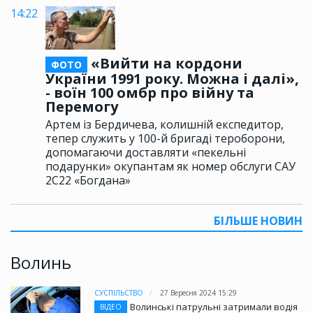
14:22
«Вийти на кордони
ФОТО
України 1991 року. Можна і далі»,
- воїн 100 омбр про війну та
Перемогу
Артем із Бердичева, колишній експедитор,
тепер служить у 100-й бригаді тероборони,
допомагаючи доставляти «пекельні
подарунки» окупантам як номер обслуги САУ
2С22 «Богдана»
БІЛЬШЕ НОВИН
Волинь
СУСПІЛЬСТВО
27 Вересня 2024 15:29
Волинські патрульні затримали водія
ВІДЕО