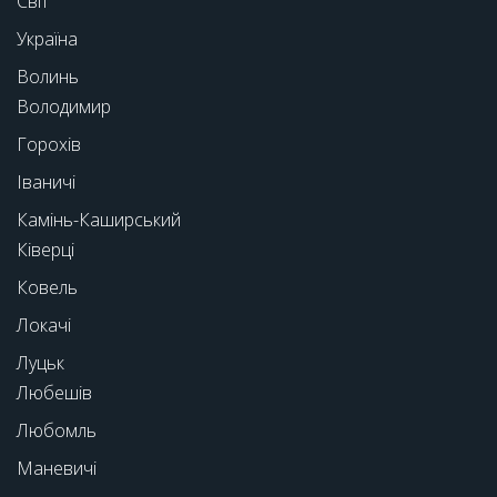
Світ
Україна
Волинь
Володимир
Горохів
Іваничі
Камінь-Каширський
Ківерці
Ковель
Локачі
Луцьк
Любешів
Любомль
Маневичі