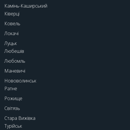
Камінь-Каширський
Ківерці
Ковель
Локачі
Луцьк
Любешів
Любомль
Маневичі
Нововолинськ
Ратне
Рожище
Світязь
Стара Вижівка
Турійськ