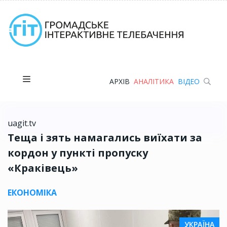
АРХІВ
АНАЛІТИКА
ВІДЕО
uagit.tv
Теща і зять намагались виїхати за
кордон у пункті пропуску
«Краківець»
ЕКОНОМІКА
УКРАЇНА