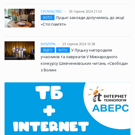
СУСПІЛЬСТВО
30 Серпня 2024 21:53
Луцькі заклади долучились до акції
ФОТО
«Стіл памʼяті»
КУЛЬТУРА
23 Серпня 2024 10:38
У Луцьку нагородили
ВІДЕО
ФОТО
учасників та лавреатів V Міжнародного
конкурсу Шевченківських читань «Свобода»
з Волині