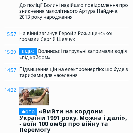
До поліції Волині надійшло повідомлення про
зникнення малолітнього Артура Найдича,
2013 року народження
На війні загинув Герой з Рожищенської
15:57
громади Сергій Шевчук
Волинські патрульні затримали водія
ВІДЕО
15:29
«під кайфом»
Підвищення цін на електроенергію: що буде з
14:57
тарифами для населення
14:22
«Вийти на кордони
ФОТО
України 1991 року. Можна і далі»,
- воїн 100 омбр про війну та
Перемогу