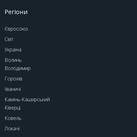
Регіони
Євросоюз
Світ
Україна
Волинь
Володимир
Горохів
Іваничі
Камінь-Каширський
Ківерці
Ковель
Локачі