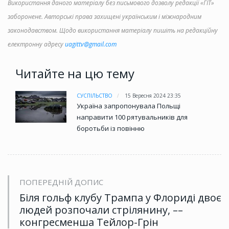
Використання даного матеріалу без письмового дозволу редакції «ГІТ»
заборонене. Авторські права захищені українським і міжнародним
законодавством. Щодо використання матеріалу пишіть на редакційну
електронну адресу
uagittv@gmail.com
Читайте на цю тему
СУСПІЛЬСТВО
15 Вересня 2024 23:35
Україна запропонувала Польщі
направити 100 рятувальників для
боротьби із повінню
ПОПЕРЕДНІЙ ДОПИС
Біля гольф клубу Трампа у Флориді двоє
людей розпочали стрілянину, ––
конгресменша Тейлор-Грін