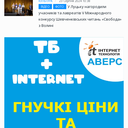
КУЛЬТУРА
23 Серпня 2024 10:38
У Луцьку нагородили
ВІДЕО
ФОТО
учасників та лавреатів V Міжнародного
конкурсу Шевченківських читань «Свобода»
з Волині