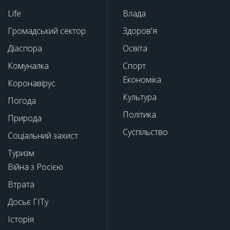
Life
Влада
Громадський сектор
Здоров'я
Діаспора
Освіта
Комуналка
Спорт
Економіка
Коронавірус
Культура
Погода
Політика
Природа
Суспільство
Соціальний захист
Туризм
Війна з Росією
Втрата
Досьє ГІТу
Історія