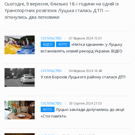
Сьогодні, 9 вересня, близько 18-ї години на одній із
транспортних розв’язок Луцька сталась ДТП —
зіткнулись два легковики
СУСПІЛЬСТВО
07 Вересня 2024 15:07
«Нитка єднання»: у Луцьку
ВІДЕО
ФОТО
встановлять новий рекорд України. ВІДЕО
СУСПІЛЬСТВО
04 Вересня 2024 16:48
У селі Борохів Луцького району сталася ДТП
СУСПІЛЬСТВО
30 Серпня 2024 21:53
Луцькі заклади долучились до акції
ФОТО
«Стіл памʼяті»