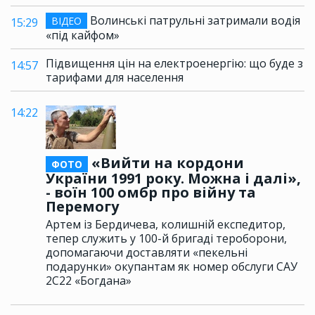
Волинські патрульні затримали водія
ВІДЕО
15:29
«під кайфом»
Підвищення цін на електроенергію: що буде з
14:57
тарифами для населення
14:22
«Вийти на кордони
ФОТО
України 1991 року. Можна і далі»,
- воїн 100 омбр про війну та
Перемогу
Артем із Бердичева, колишній експедитор,
тепер служить у 100-й бригаді тероборони,
допомагаючи доставляти «пекельні
подарунки» окупантам як номер обслуги САУ
2С22 «Богдана»