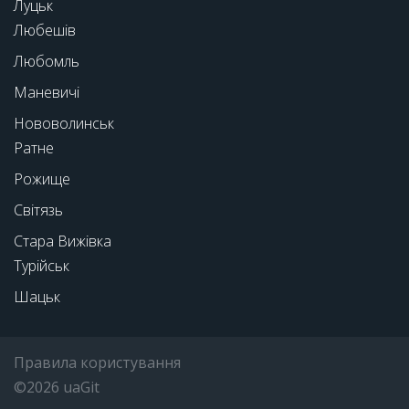
Луцьк
Любешів
Любомль
Маневичі
Нововолинськ
Ратне
Рожище
Світязь
Стара Вижівка
Турійськ
Шацьк
Правила користування
©2026 uaGit