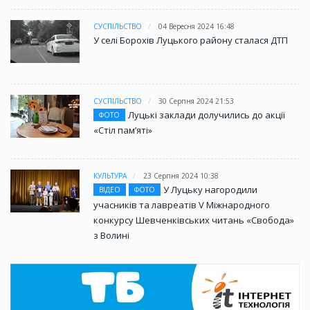
СУСПІЛЬСТВО
04 Вересня 2024 16:48
У селі Борохів Луцького району сталася ДТП
СУСПІЛЬСТВО
30 Серпня 2024 21:53
Луцькі заклади долучились до акції
ФОТО
«Стіл памʼяті»
КУЛЬТУРА
23 Серпня 2024 10:38
У Луцьку нагородили
ВІДЕО
ФОТО
учасників та лавреатів V Міжнародного
конкурсу Шевченківських читань «Свобода»
з Волині