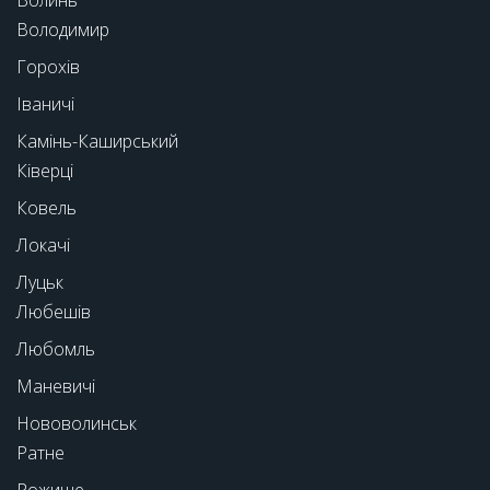
Володимир
Горохів
Іваничі
Камінь-Каширський
Ківерці
Ковель
Локачі
Луцьк
Любешів
Любомль
Маневичі
Нововолинськ
Ратне
Рожище