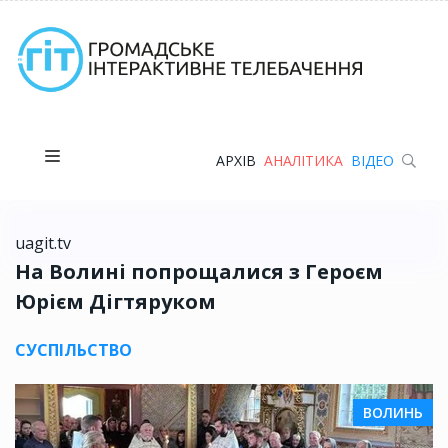
АРХІВ
АНАЛІТИКА
ВІДЕО
uagit.tv
На Волині попрощалися з Героєм
Юрієм Дігтяруком
СУСПІЛЬСТВО
ВОЛИНЬ