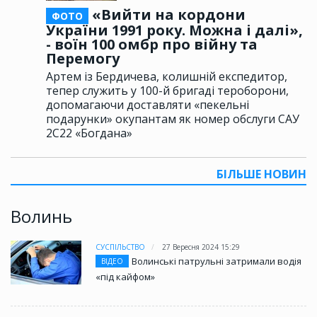
«Вийти на кордони
ФОТО
України 1991 року. Можна і далі»,
- воїн 100 омбр про війну та
Перемогу
Артем із Бердичева, колишній експедитор,
тепер служить у 100-й бригаді тероборони,
допомагаючи доставляти «пекельні
подарунки» окупантам як номер обслуги САУ
2С22 «Богдана»
БІЛЬШЕ НОВИН
Волинь
СУСПІЛЬСТВО
27 Вересня 2024 15:29
Волинські патрульні затримали водія
ВІДЕО
«під кайфом»