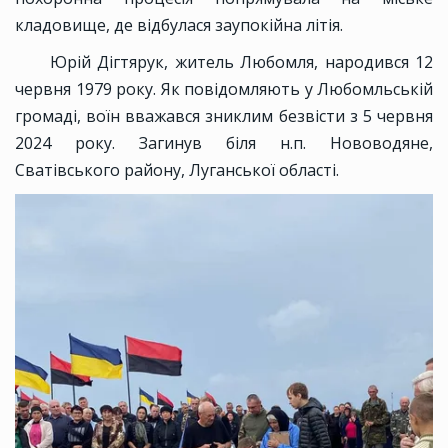
кладовище, де відбулася заупокійна літія.
Юрій Дігтярук, житель Любомля, народився 12
червня 1979 року. Як повідомляють у Любомльській
громаді, воїн вважався зниклим безвісти з 5 червня
2024 року. Загинув біля н.п. Нововодяне,
Сватівського району, Луганської області.