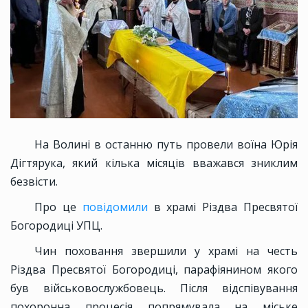
На Волині в останню путь провели воїна Юрія
Дігтярука, який кілька місяців вважався зниклим
безвісти.
Про це
повідомили
в храмі Різдва Пресвятої
Богородиці УПЦ.
Чин поховання звершили у храмі на честь
Різдва Пресвятої Богородиці, парафіянином якого
був військовослужбовець. Після відспівування
похоронна процесія попрямувала на міське