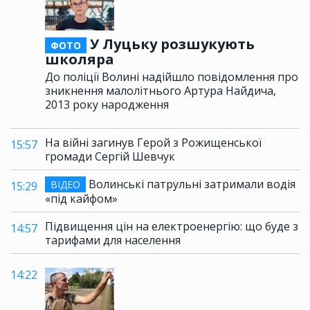
У Луцьку розшукують
ФОТО
школяра
До поліції Волині надійшло повідомлення про
зникнення малолітнього Артура Найдича,
2013 року народження
На війні загинув Герой з Рожищенської
15:57
громади Сергій Шевчук
Волинські патрульні затримали водія
ВІДЕО
15:29
«під кайфом»
Підвищення цін на електроенергію: що буде з
14:57
тарифами для населення
14:22