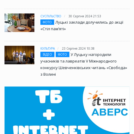
СУСПІЛЬСТВО
30 Серпня 2024 21:53
Луцькі заклади долучились до акції
ФОТО
«Стіл памʼяті»
КУЛЬТУРА
23 Серпня 2024 10:38
У Луцьку нагородили
ВІДЕО
ФОТО
учасників та лавреатів V Міжнародного
конкурсу Шевченківських читань «Свобода»
з Волині