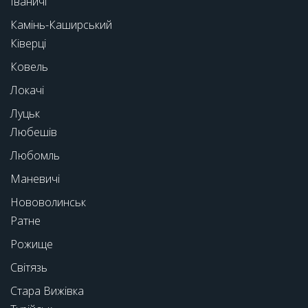
Іваничі
Камінь-Каширський
Ківерці
Ковель
Локачі
Луцьк
Любешів
Любомль
Маневичі
Нововолинськ
Ратне
Рожище
Світязь
Стара Вижівка