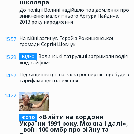
школяра
До поліції Волині надійшло повідомлення про
зникнення малолітнього Артура Найдича,
2013 року народження
На війні загинув Герой з Рожищенської
15:57
громади Сергій Шевчук
Волинські патрульні затримали водія
ВІДЕО
15:29
«під кайфом»
Підвищення цін на електроенергію: що буде з
14:57
тарифами для населення
14:22
«Вийти на кордони
ФОТО
України 1991 року. Можна і далі»,
- воїн 100 омбр про війну та