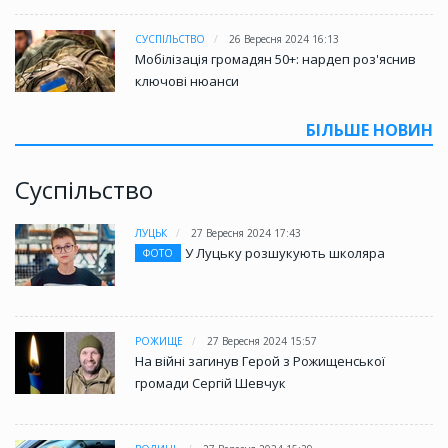
СУСПІЛЬСТВО
26 Вересня 2024 16:13
Мобілізація громадян 50+: нардеп роз'яснив
ключові нюанси
БІЛЬШЕ НОВИН
Суспільство
ЛУЦЬК
27 Вересня 2024 17:43
У Луцьку розшукують школяра
ФОТО
РОЖИЩЕ
27 Вересня 2024 15:57
На війні загинув Герой з Рожищенської
громади Сергій Шевчук