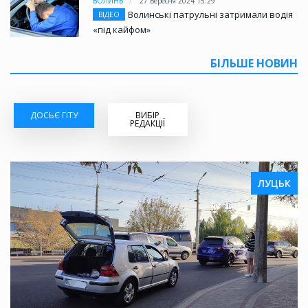
ВОЛИНЬ
27 Вересня 2024 15:29
Волинські патрульні затримали водія
ВІДЕО
«під кайфом»
БІЛЬШЕ НОВИН
ДОСЬЄ ГІТУ
ВИБІР
РЕДАКЦІЇ
ЛУЦЬК