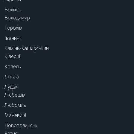
Волинь
Володимир
Горохів
Іваничі
Камінь-Каширський
Ківерці
Ковель
Локачі
Луцьк
Любешів
Любомль
Маневичі
Нововолинськ
Ратне