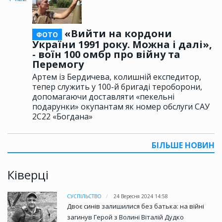
«Вийти на кордони
ФОТО
України 1991 року. Можна і далі»,
- воїн 100 омбр про війну та
Перемогу
Артем із Бердичева, колишній експедитор,
тепер служить у 100-й бригаді тероборони,
допомагаючи доставляти «пекельні
подарунки» окупантам як номер обслуги САУ
2С22 «Богдана»
БІЛЬШЕ НОВИН
Ківерці
СУСПІЛЬСТВО
24 Вересня 2024 14:58
Двоє синів залишилися без батька: на війні
загинув Герой з Волині Віталій Дудко