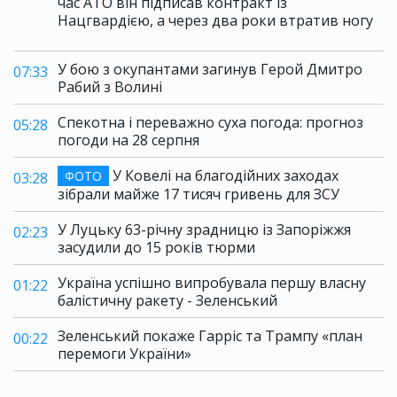
час АТО він підписав контракт із
Нацгвардією, а через два роки втратив ногу
У бою з окупантами загинув Герой Дмитро
07:33
Рабий з Волині
Спекотна і переважно суха погода: прогноз
05:28
погоди на 28 серпня
У Ковелі на благодійних заходах
ФОТО
03:28
зібрали майже 17 тисяч гривень для ЗСУ
У Луцьку 63-річну зрадницю із Запоріжжя
02:23
засудили до 15 років тюрми
Україна успішно випробувала першу власну
01:22
балістичну ракету - Зеленський
Зеленський покаже Гарріс та Трампу «план
00:22
перемоги України»