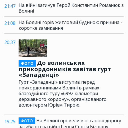
На війні загинув Герой Констянтин Романюк з
21:47
Волині
На Волині горів житловий будинок: причина -
21:08
коротке замикання
20:37
До волинських
ФОТО
прикордонників завітав гурт
«Западенці»
Гурт «Западенці» виступив перед
прикордонниками Волині в рамках
благодійного туру «6992 кілометри
державного кордону», організованого
волонтером Юрієм Тирою.
На Волині провели в останню дорогу
ФОТО
19:25
загиблого на війні Героя Сергія Бідзюру