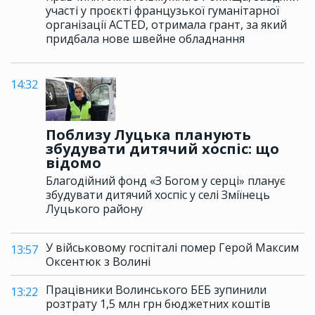
участі у проєкті французької гуманітарної
організації ACTED, отримала грант, за який
придбала нове швейне обладнання
14:32
Поблизу Луцька планують
збудувати дитячий хоспіс: що
відомо
Благодійний фонд «З Богом у серці» планує
збудувати дитячий хоспіс у селі Зміїнець
Луцького району
У військовому госпіталі помер Герой Максим
13:57
Оксентюк з Волині
Працівники Волинського БЕБ зупинили
13:22
розтрату 1,5 млн грн бюджетних коштів