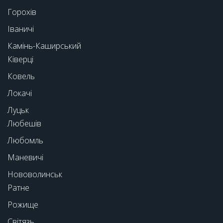
Горохів
Іваничі
Камінь-Каширський
Ківерці
Ковель
Локачі
Луцьк
Любешів
Любомль
Маневичі
Нововолинськ
Ратне
Рожище
Світязь