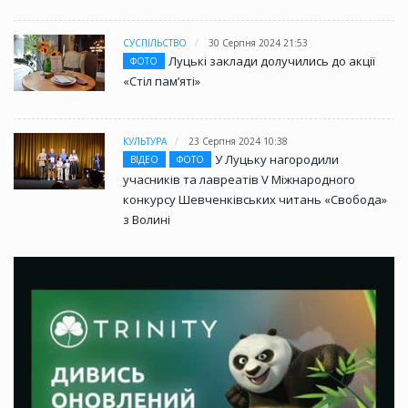
СУСПІЛЬСТВО
30 Серпня 2024 21:53
Луцькі заклади долучились до акції
ФОТО
«Стіл памʼяті»
КУЛЬТУРА
23 Серпня 2024 10:38
У Луцьку нагородили
ВІДЕО
ФОТО
учасників та лавреатів V Міжнародного
конкурсу Шевченківських читань «Свобода»
з Волині