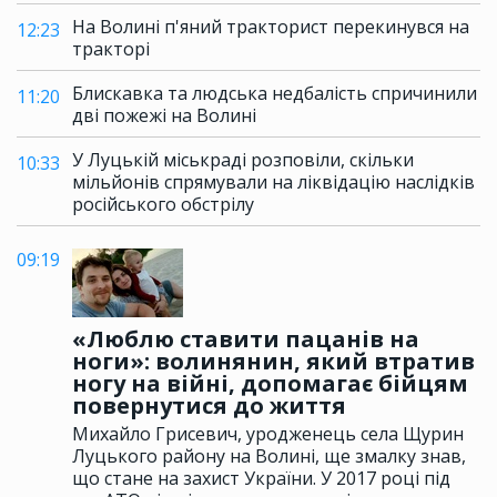
На Волині п'яний тракторист перекинувся на
12:23
тракторі
Блискавка та людська недбалість спричинили
11:20
дві пожежі на Волині
У Луцькій міськраді розповіли, скільки
10:33
мільйонів спрямували на ліквідацію наслідків
російського обстрілу
09:19
«Люблю ставити пацанів на
ноги»: волинянин, який втратив
ногу на війні, допомагає бійцям
повернутися до життя
Михайло Грисевич, уродженець села Щурин
Луцького району на Волині, ще змалку знав,
що стане на захист України. У 2017 році під