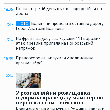
Польща третій день шукає сліди російського
18:28
дрона
Волиняни провела в останню дорогу
ФОТО
17:47
Героя Анатолія Вознюка
На фронті за добу зафіксували 111 ворожих
17:13
атак: третина припала на Покровський
напрямок
Правоохоронці вилучили у волинянина
16:39
арсенал зброї
15:43
У розпал війни рожищанка
відкрила кравецьку майстерню:
перші клієнти – військові
Кравчиня Аліна Альмужна з Рожища, завдяки