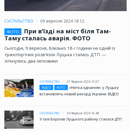
СУСПІЛЬСТВО
09 вересня 2024 18:12
При в’їзді на міст біля Там-
ФОТО
Таму сталась аварія. ФОТО
Сьогодні, 9 вересня, близько 18-ї години на одній із
транспортних розв’язок Луцька сталась ДТП —
зіткнулись два легковики
СУСПІЛЬСТВО
07 Вересня 2024 15:07
«Нитка єднання»: у Луцьку
ВІДЕО
ФОТО
встановлять новий рекорд України. ВІДЕО
СУСПІЛЬСТВО
04 Вересня 2024 16:48
У селі Борохів Луцького району сталася ДТП