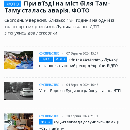
При в’їзді на міст біля Там-
ФОТО
Таму сталась аварія. ФОТО
Сьогодні, 9 вересня, близько 18-ї години на одній із
транспортних розв’язок Луцька сталась ДТП —
зіткнулись два легковики
СУСПІЛЬСТВО
07 Вересня 2024 15:07
«Нитка єднання»: у Луцьку
ВІДЕО
ФОТО
встановлять новий рекорд України. ВІДЕО
СУСПІЛЬСТВО
04 Вересня 2024 16:48
У селі Борохів Луцького району сталася ДТП
СУСПІЛЬСТВО
30 Серпня 2024 21:53
Луцькі заклади долучились до акції
ФОТО
«Стіл памʼяті»