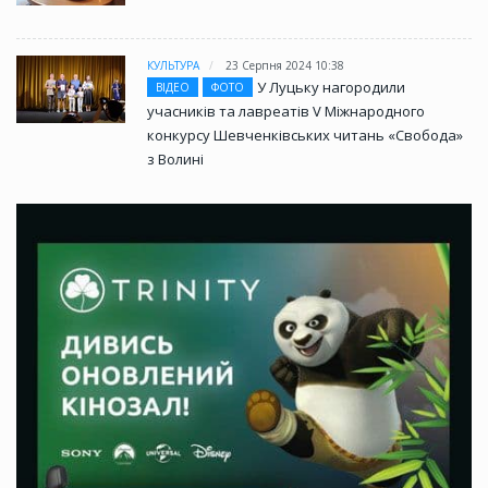
КУЛЬТУРА
23 Серпня 2024 10:38
У Луцьку нагородили
ВІДЕО
ФОТО
учасників та лавреатів V Міжнародного
конкурсу Шевченківських читань «Свобода»
з Волині