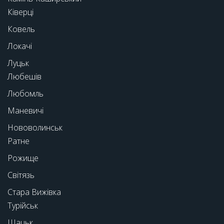
Ківерці
Ковель
Локачі
Луцьк
Любешів
Любомль
Маневичі
Нововолинськ
Ратне
Рожище
Світязь
Стара Вижівка
Турійськ
Шацьк