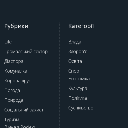
Рубрики
Категорії
Life
Влада
Громадський сектор
Здоров'я
Діаспора
Освіта
Комуналка
Спорт
Економіка
Коронавірус
Культура
Погода
Політика
Природа
Суспільство
Соціальний захист
Туризм
Війна з Росією