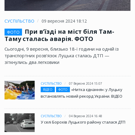
СУСПІЛЬСТВО
09 вересня 2024 18:12
При в’їзді на міст біля Там-
ФОТО
Таму сталась аварія. ФОТО
Сьогодні, 9 вересня, близько 18-ї години на одній із
транспортних розв’язок Луцька сталась ДТП —
зіткнулись два легковики
СУСПІЛЬСТВО
07 Вересня 2024 15:07
«Нитка єднання»: у Луцьку
ВІДЕО
ФОТО
встановлять новий рекорд України. ВІДЕО
СУСПІЛЬСТВО
04 Вересня 2024 16:48
У селі Борохів Луцького району сталася ДТП