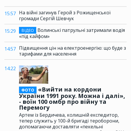
На війні загинув Герой з Рожищенської
15:57
громади Сергій Шевчук
Волинські патрульні затримали водія
ВІДЕО
15:29
«під кайфом»
Підвищення цін на електроенергію: що буде з
14:57
тарифами для населення
14:22
«Вийти на кордони
ФОТО
України 1991 року. Можна і далі»,
- воїн 100 омбр про війну та
Перемогу
Артем із Бердичева, колишній експедитор,
тепер служить у 100-й бригаді тероборони,
допомагаючи доставляти «пекельні