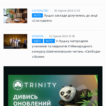
СУСПІЛЬСТВО
30 Серпня 2024 21:53
Луцькі заклади долучились до акції
ФОТО
«Стіл памʼяті»
КУЛЬТУРА
23 Серпня 2024 10:38
У Луцьку нагородили
ВІДЕО
ФОТО
учасників та лавреатів V Міжнародного
конкурсу Шевченківських читань «Свобода»
з Волині