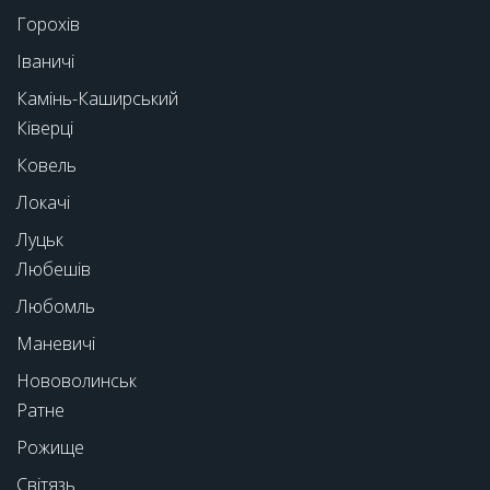
Горохів
Іваничі
Камінь-Каширський
Ківерці
Ковель
Локачі
Луцьк
Любешів
Любомль
Маневичі
Нововолинськ
Ратне
Рожище
Світязь