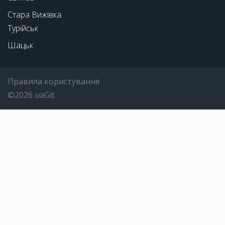
Стара Вижівка
Турійськ
Шацьк
Правила користування
©2026 uaGit