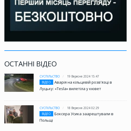
ОСТАННІ ВІДЕО
СУСПІЛЬСТВО
19 Вересня 2024 15:47
Аварія на кільцевій розв'язці в
ВІДЕО
Луцьку: «Tesla» вилетіла у кювет
СУСПІЛЬСТВО
18 Вересня 2024 02:29
Боксера Усика заарештували в
ВІДЕО
Польщі