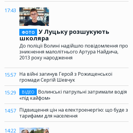
17:43
У Луцьку розшукують
ФОТО
школяра
До поліції Волині надійшло повідомлення про
зникнення малолітнього Артура Найдича,
2013 року народження
На війні загинув Герой з Рожищенської
15:57
громади Сергій Шевчук
Волинські патрульні затримали водія
ВІДЕО
15:29
«під кайфом»
Підвищення цін на електроенергію: що буде з
14:57
тарифами для населення
14:22