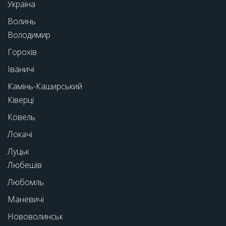
Україна
Волинь
Володимир
Горохів
Іваничі
Камінь-Каширський
Ківерці
Ковель
Локачі
Луцьк
Любешів
Любомль
Маневичі
Нововолинськ