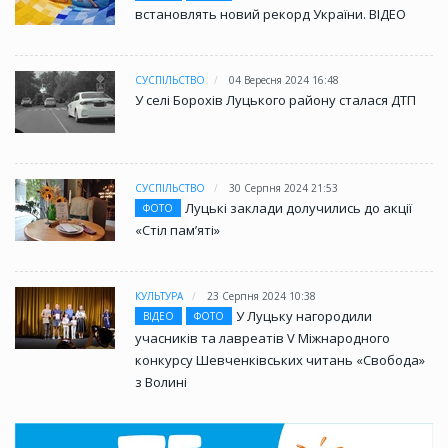
встановлять новий рекорд України. ВІДЕО
СУСПІЛЬСТВО
04 Вересня 2024 16:48
У селі Борохів Луцького району сталася ДТП
СУСПІЛЬСТВО
30 Серпня 2024 21:53
Луцькі заклади долучились до акції
ФОТО
«Стіл памʼяті»
КУЛЬТУРА
23 Серпня 2024 10:38
У Луцьку нагородили
ВІДЕО
ФОТО
учасників та лавреатів V Міжнародного
конкурсу Шевченківських читань «Свобода»
з Волині