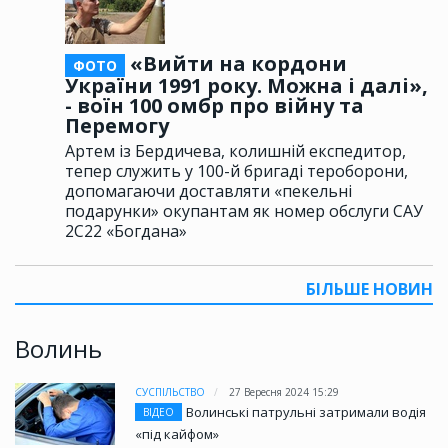
«Вийти на кордони
ФОТО
України 1991 року. Можна і далі»,
- воїн 100 омбр про війну та
Перемогу
Артем із Бердичева, колишній експедитор,
тепер служить у 100-й бригаді тероборони,
допомагаючи доставляти «пекельні
подарунки» окупантам як номер обслуги САУ
2С22 «Богдана»
БІЛЬШЕ НОВИН
Волинь
СУСПІЛЬСТВО
27 Вересня 2024 15:29
Волинські патрульні затримали водія
ВІДЕО
«під кайфом»