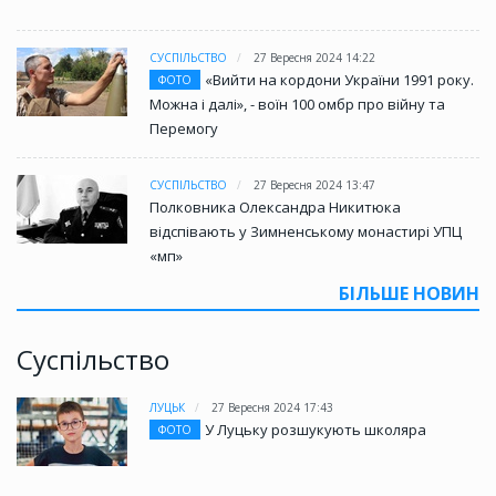
СУСПІЛЬСТВО
27 Вересня 2024 14:22
«Вийти на кордони України 1991 року.
ФОТО
Можна і далі», - воїн 100 омбр про війну та
Перемогу
СУСПІЛЬСТВО
27 Вересня 2024 13:47
Полковника Олександра Никитюка
відспівають у Зимненському монастирі УПЦ
«мп»
БІЛЬШЕ НОВИН
Суспільство
ЛУЦЬК
27 Вересня 2024 17:43
У Луцьку розшукують школяра
ФОТО