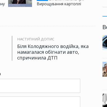
чну
Вирощування картоплі
В
НАСТУПНИЙ ДОПИС
Біля Колодяжного водійка, яка
намагалася обігнати авто,
спричинила ДТП
р