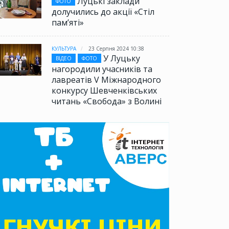
Луцькі заклади
ФОТО
долучились до акції «Стіл
памʼяті»
КУЛЬТУРА
23 Серпня 2024 10:38
У Луцьку
ВІДЕО
ФОТО
нагородили учасників та
лавреатів V Міжнародного
конкурсу Шевченківських
читань «Свобода» з Волині