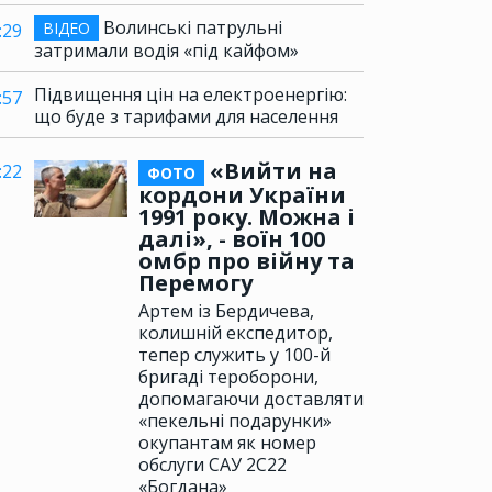
Волинські патрульні
ВІДЕО
:29
затримали водія «під кайфом»
Підвищення цін на електроенергію:
:57
що буде з тарифами для населення
«Вийти на
:22
ФОТО
кордони України
1991 року. Можна і
далі», - воїн 100
омбр про війну та
Перемогу
Артем із Бердичева,
колишній експедитор,
тепер служить у 100-й
бригаді тероборони,
допомагаючи доставляти
«пекельні подарунки»
окупантам як номер
обслуги САУ 2С22
«Богдана»