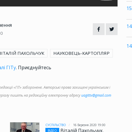
15
чення
14
20
14
ВІТАЛІЙ ПАХОЛЬЧУК
НАУКОВЕЦЬ-КАРТОПЛЯР
лі ГІТу
. Приєднуйтесь
дакції «ГІТ» заборонене. Авторські права захищені українським і
іалу пишіть на редакційну електронну адресу
uagittv@gmail.com
5
СУСПІЛЬСТВО
16 Березня 2020 19:00
Віталій Пахольчук.
ВІДЕО