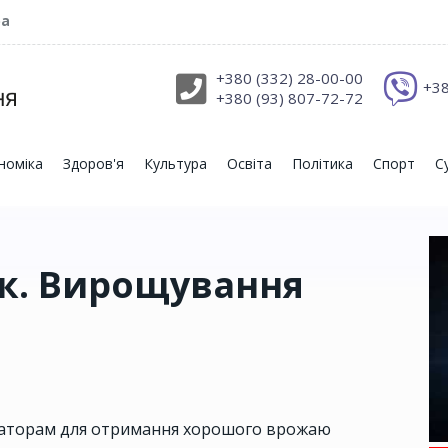
ра
+380 (332) 28-00-00
+38
+380 (93) 807-72-72
номіка
Здоров'я
Культура
Освіта
Політика
Спорт
С
ук. Вирощування
маторам для отримання хорошого врожаю