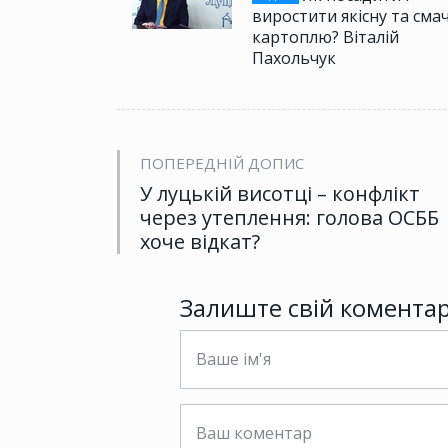
виростити якісну та сма
картоплю? Віталій
Пахольчук
ПОПЕРЕДНІЙ ДОПИС
У луцькій висотці – конфлікт
через утеплення: голова ОСББ
хоче відкат?
Залиште свій комента