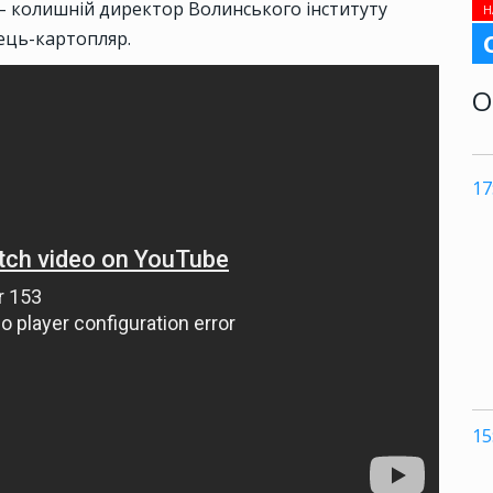
– колишній директор Волинського інституту
Н
ець-картопляр.
О
17
15