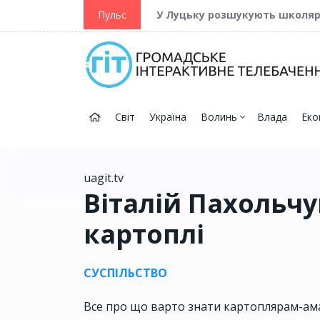
ійну та Перемогу
Пульс
У Луцьку розшукують школя
Світ
Україна
Волинь
Влада
Еко
uagit.tv
Віталій Пахольч
картоплі
СУСПІЛЬСТВО
Все про що варто знати картоплярам-а