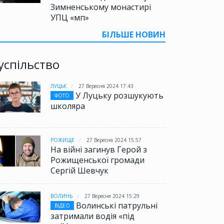
Зимненському монастирі
УПЦ «мп»
БІЛЬШЕ НОВИН
успільство
ЛУЦЬК
27 Вересня 2024 17:43
У Луцьку розшукують
ФОТО
школяра
РОЖИЩЕ
27 Вересня 2024 15:57
На війні загинув Герой з
Рожищенської громади
Сергій Шевчук
ВОЛИНЬ
27 Вересня 2024 15:29
Волинські патрульні
ВІДЕО
затримали водія «під