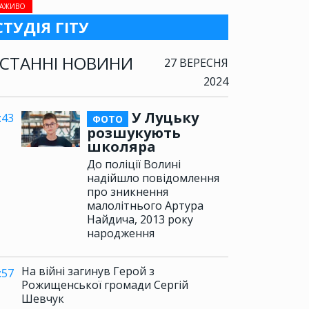
АЖИВО
СТУДІЯ ГІТУ
СТАННІ НОВИНИ
27 ВЕРЕСНЯ
2024
У Луцьку
:43
ФОТО
розшукують
школяра
До поліції Волині
надійшло повідомлення
про зникнення
малолітнього Артура
Найдича, 2013 року
народження
На війні загинув Герой з
:57
Рожищенської громади Сергій
Шевчук