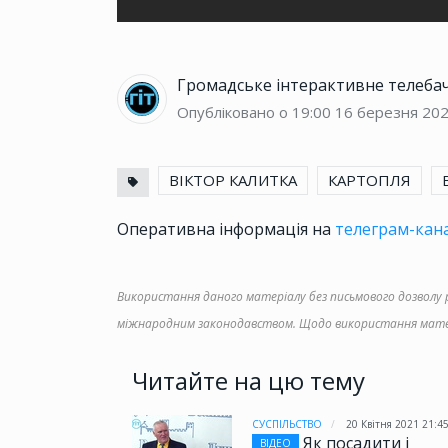
Громадське інтерактивне телеба
Опубліковано о 19:00
16 березня 20
ВІКТОР КАЛИТКА
КАРТОПЛЯ
Оперативна інформація на
телеграм-кана
Використання даного матеріалу без письмового дозволу ре
міжнародним законодавством. Щодо використання матер
Читайте на цю тему
СУСПІЛЬСТВО
20 Квітня 2021 21:4
Як посадити і
ВІДЕО