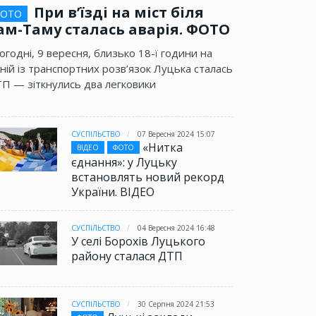
При в’їзді на міст біля
ОТО
ам-Таму сталась аварія. ФОТО
огодні, 9 вересня, близько 18-ї години на
ній із транспортних розв’язок Луцька сталась
П — зіткнулись два легковики
СУСПІЛЬСТВО
07 Вересня 2024 15:07
«Нитка
ВІДЕО
ФОТО
єднання»: у Луцьку
встановлять новий рекорд
України. ВІДЕО
СУСПІЛЬСТВО
04 Вересня 2024 16:48
У селі Борохів Луцького
району сталася ДТП
СУСПІЛЬСТВО
30 Серпня 2024 21:53