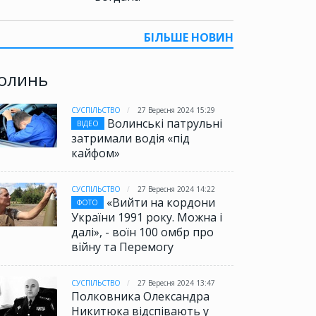
БІЛЬШЕ НОВИН
олинь
СУСПІЛЬСТВО
27 Вересня 2024 15:29
Волинські патрульні
ВІДЕО
затримали водія «під
кайфом»
СУСПІЛЬСТВО
27 Вересня 2024 14:22
«Вийти на кордони
ФОТО
України 1991 року. Можна і
далі», - воїн 100 омбр про
війну та Перемогу
СУСПІЛЬСТВО
27 Вересня 2024 13:47
Полковника Олександра
Никитюка відспівають у