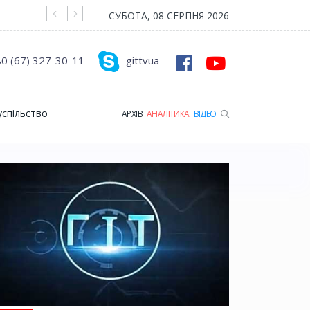
На війні загинув Герой з Рожищенської гр
СУБОТА, 08 СЕРПНЯ 2026
0 (67) 327-30-11
gittvua
успільство
АРХІВ
АНАЛІТИКА
ВІДЕО