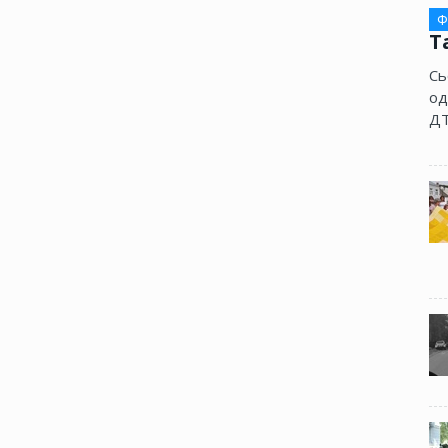
Ф
Т
Сь
од
ДТ