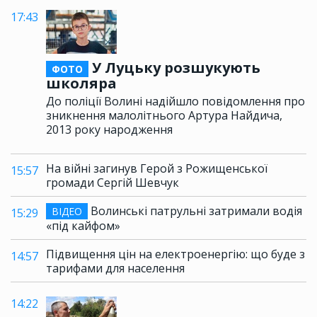
17:43
У Луцьку розшукують
ФОТО
школяра
До поліції Волині надійшло повідомлення про
зникнення малолітнього Артура Найдича,
2013 року народження
На війні загинув Герой з Рожищенської
15:57
громади Сергій Шевчук
Волинські патрульні затримали водія
ВІДЕО
15:29
«під кайфом»
Підвищення цін на електроенергію: що буде з
14:57
тарифами для населення
14:22