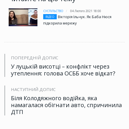
СУСПІЛЬСТВО
04 Лютого 2021 18:00
Вікторія Ільчук. Як Баба Нюся
ВІДЕО
підкорила мережу
ПОПЕРЕДНІЙ ДОПИС
У луцькій висотці – конфлікт через
утеплення: голова ОСББ хоче відкат?
НАСТУПНИЙ ДОПИС
Біля Колодяжного водійка, яка
намагалася обігнати авто, спричинила
ДТП