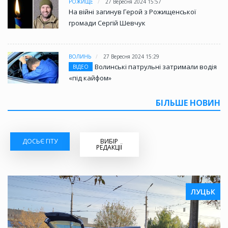
РОЖИЩЕ
27 Вересня 2024 15:57
На війні загинув Герой з Рожищенської
громади Сергій Шевчук
ВОЛИНЬ
27 Вересня 2024 15:29
Волинські патрульні затримали водія
ВІДЕО
«під кайфом»
БІЛЬШЕ НОВИН
ДОСЬЄ ГІТУ
ВИБІР
РЕДАКЦІЇ
ЛУЦЬК