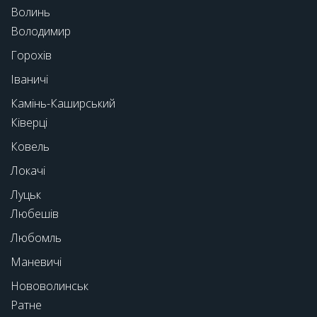
Волинь
Володимир
Горохів
Іваничі
Камінь-Каширський
Ківерці
Ковель
Локачі
Луцьк
Любешів
Любомль
Маневичі
Нововолинськ
Ратне