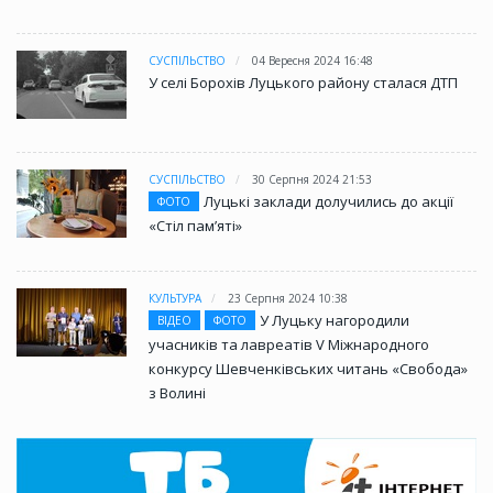
СУСПІЛЬСТВО
04 Вересня 2024 16:48
У селі Борохів Луцького району сталася ДТП
СУСПІЛЬСТВО
30 Серпня 2024 21:53
Луцькі заклади долучились до акції
ФОТО
«Стіл памʼяті»
КУЛЬТУРА
23 Серпня 2024 10:38
У Луцьку нагородили
ВІДЕО
ФОТО
учасників та лавреатів V Міжнародного
конкурсу Шевченківських читань «Свобода»
з Волині