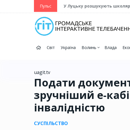
ійну та Перемогу
Пульс
У Луцьку розшукують школя
Світ
Україна
Волинь
Влада
Еко
uagit.tv
Подати документ
зручніший е-кабі
інвалідністю
СУСПІЛЬСТВО