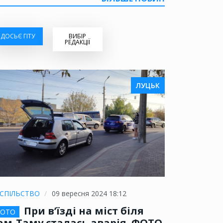
ДОСЬЄ ГІТУ
ВИБІР
РЕДАКЦІЇ
ЛУЦЬК
СПІЛЬСТВО
09 вересня 2024 18:12
При в’їзді на міст біля
ОТО
ам-Таму сталась аварія. ФОТО