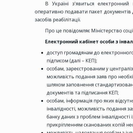
В Україні з'явиться електронний 
оперативно подавати пакет документів 
засобів реабілітації.
Про це повідомляє Міністерство соціа
Електронний кабінет особи з інвал
доступ громадянам до електронного
підписом (далі – КЕП);
особам, зареєстрованим у централіз
можливість подання заяв про необхі
шляхом заповнення стандартизован
документів та підписання КЕП;
особам, інформація про яких відсут
інвалідності, можливість подання з
банку даних з проблем інвалідності 
прикріпленням сканованих копій нео
можливість надсилання особам з ін