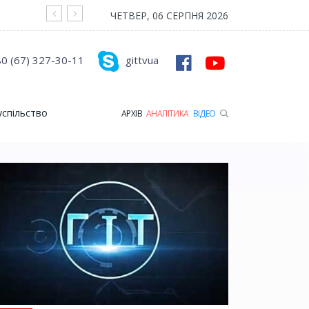
На війні загинув Герой з Рожищенської гр
ЧЕТВЕР, 06 СЕРПНЯ 2026
0 (67) 327-30-11
gittvua
успільство
АРХІВ
АНАЛІТИКА
ВІДЕО