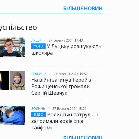
БІЛЬШЕ НОВИН
успільство
ЛУЦЬК
27 Вересня 2024 17:43
У Луцьку розшукують
ФОТО
школяра
РОЖИЩЕ
27 Вересня 2024 15:57
На війні загинув Герой з
Рожищенської громади
Сергій Шевчук
ВОЛИНЬ
27 Вересня 2024 15:29
Волинські патрульні
ВІДЕО
затримали водія «під
кайфом»
БІЛЬШЕ НОВИН