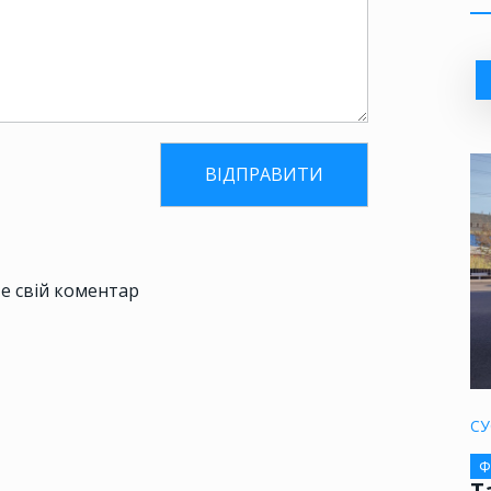
е свій коментар
СУ
Ф
Т