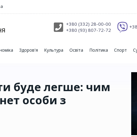
ра
+380 (332) 28-00-00
+38
+380 (93) 807-72-72
номіка
Здоров'я
Культура
Освіта
Політика
Спорт
С
и буде легше: чим
нет особи з