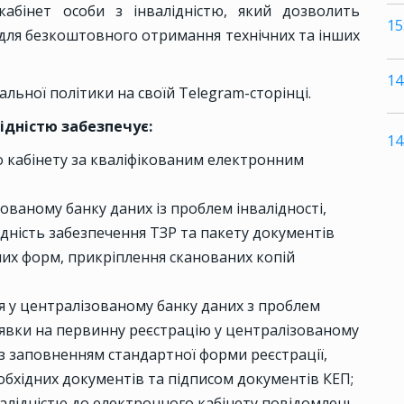
кабінет особи з інвалідністю, який дозволить
15
для безкоштовного отримання технічних та інших
14
льної політики на своїй Telegram-сторінці.
ідністю забезпечує:
14
 кабінету за кваліфікованим електронним
ованому банку даних із проблем інвалідності,
дність забезпечення ТЗР та пакету документів
их форм, прикріплення сканованих копій
ня у централізованому банку даних з проблем
аявки на первинну реєстрацію у централізованому
із заповненням стандартної форми реєстрації,
бхідних документів та підписом документів КЕП;
валідністю до електронного кабінету повідомлень