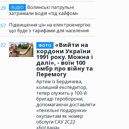
Волинські патрульні
ВІДЕО
:29
затримали водія «під кайфом»
Підвищення цін на електроенергію:
:57
що буде з тарифами для населення
«Вийти на
:22
ФОТО
кордони України
1991 року. Можна і
далі», - воїн 100
омбр про війну та
Перемогу
Артем із Бердичева,
колишній експедитор,
тепер служить у 100-й
бригаді тероборони,
допомагаючи доставляти
«пекельні подарунки»
окупантам як номер
обслуги САУ 2С22
«Богдана»