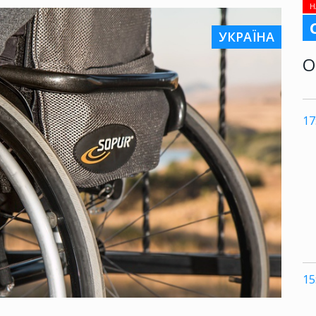
Н
УКРАЇНА
О
17
15