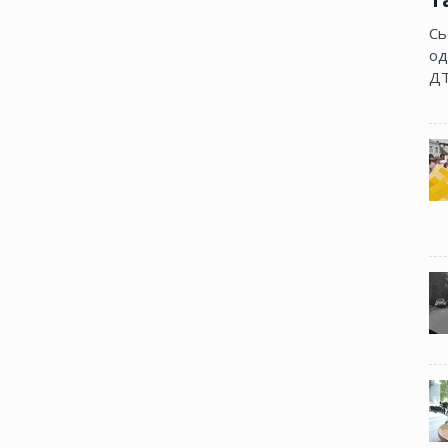
Сь
од
ДТ