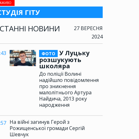
АЖИВО
СТУДІЯ ГІТУ
СТАННІ НОВИНИ
27 ВЕРЕСНЯ
2024
У Луцьку
:43
ФОТО
розшукують
школяра
До поліції Волині
надійшло повідомлення
про зникнення
малолітнього Артура
Найдича, 2013 року
народження
На війні загинув Герой з
:57
Рожищенської громади Сергій
Шевчук