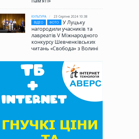
памʼяті»
КУЛЬТУРА
23 Серпня 2024 10:38
У Луцьку
ВІДЕО
ФОТО
нагородили учасників та
лавреатів V Міжнародного
конкурсу Шевченківських
читань «Свобода» з Волині