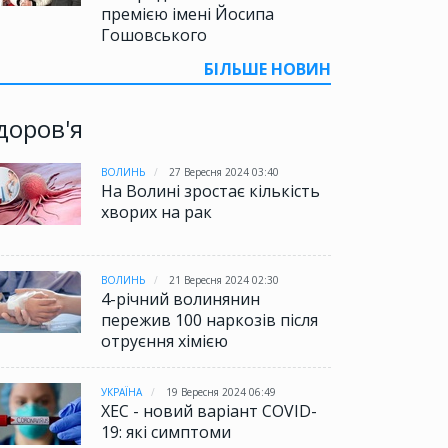
премією імені Йосипа
Гошовського
БІЛЬШЕ НОВИН
доров'я
ВОЛИНЬ
27 Вересня 2024 03:40
На Волині зростає кількість
хворих на рак
ВОЛИНЬ
21 Вересня 2024 02:30
4-річний волинянин
пережив 100 наркозів після
отруєння хімією
УКРАЇНА
19 Вересня 2024 06:49
XEC - новий варіант COVID-
19: які симптоми