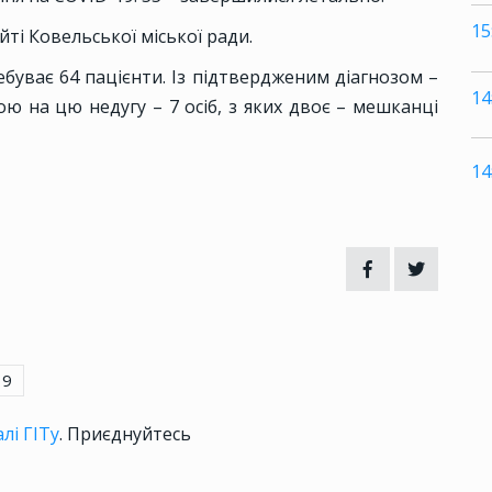
15
ті Ковельської міської ради.
ебуває 64 пацієнти. Із підтвердженим діагнозом –
14
рою на цю недугу – 7 осіб, з яких двоє – мешканці
14
19
лі ГІТу
. Приєднуйтесь