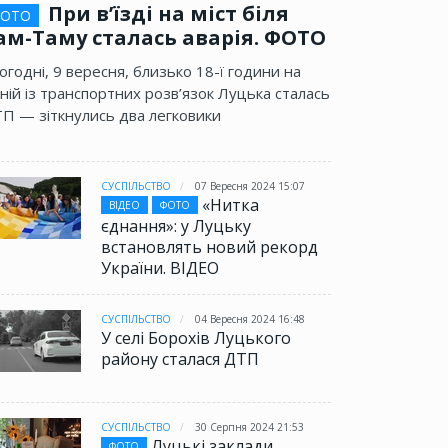
При в’їзді на міст біля
ОТО
ам-Таму сталась аварія. ФОТО
огодні, 9 вересня, близько 18-ї години на
ній із транспортних розв’язок Луцька сталась
П — зіткнулись два легковики
СУСПІЛЬСТВО
07 Вересня 2024 15:07
«Нитка
ВІДЕО
ФОТО
єднання»: у Луцьку
встановлять новий рекорд
України. ВІДЕО
СУСПІЛЬСТВО
04 Вересня 2024 16:48
У селі Борохів Луцького
району сталася ДТП
СУСПІЛЬСТВО
30 Серпня 2024 21:53
Луцькі заклади
ФОТО