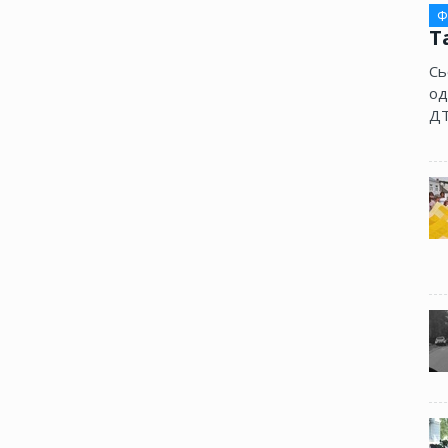
Ф
Т
Сь
од
ДТ