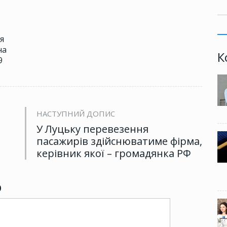
я
на
К
9
НАСТУПНИЙ ДОПИС
У Луцьку перевезення
пасажирів здійснюватиме фірма,
керівник якої – громадянка РФ
р