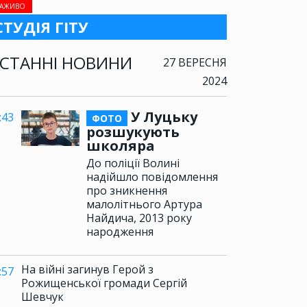
АЖИВО
СТУДІЯ ГІТУ
СТАННІ НОВИНИ
27 ВЕРЕСНЯ
2024
У Луцьку
:43
ФОТО
розшукують
школяра
До поліції Волині
надійшло повідомлення
про зникнення
малолітнього Артура
Найдича, 2013 року
народження
На війні загинув Герой з
:57
Рожищенської громади Сергій
Шевчук