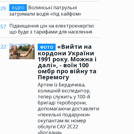
Волинські патрульні
ВІДЕО
:29
затримали водія «під кайфом»
Підвищення цін на електроенергію:
:57
що буде з тарифами для населення
«Вийти на
:22
ФОТО
кордони України
1991 року. Можна і
далі», - воїн 100
омбр про війну та
Перемогу
Артем із Бердичева,
колишній експедитор,
тепер служить у 100-й
бригаді тероборони,
допомагаючи доставляти
«пекельні подарунки»
окупантам як номер
обслуги САУ 2С22
«Богдана»