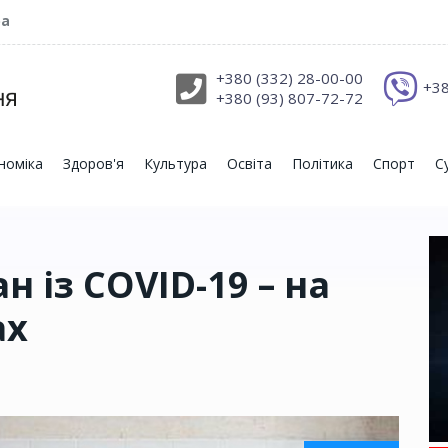
ра
+380 (332) 28-00-00
+38
+380 (93) 807-72-72
номіка
Здоров'я
Культура
Освіта
Політика
Спорт
С
 із COVID-19 – на
ах