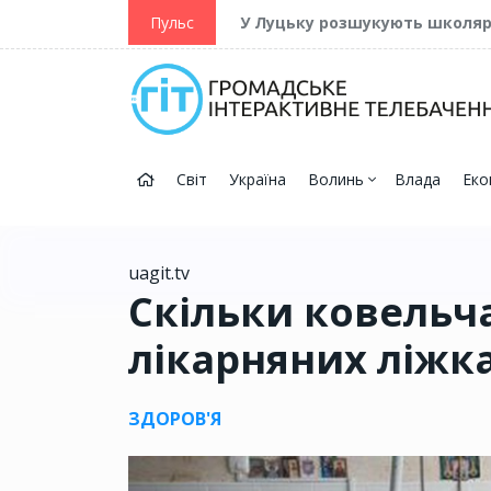
ійну та Перемогу
Пульс
У Луцьку розшукують школя
Світ
Україна
Волинь
Влада
Еко
uagit.tv
Скільки ковельчан
лікарняних ліжк
ЗДОРОВ'Я