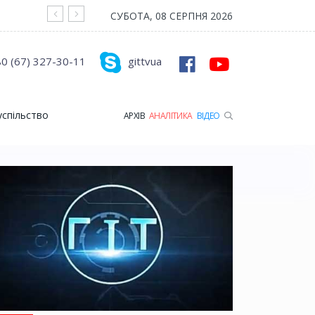
На війні загинув Герой з Рожищенської гр
СУБОТА, 08 СЕРПНЯ 2026
0 (67) 327-30-11
gittvua
успільство
АРХІВ
АНАЛІТИКА
ВІДЕО