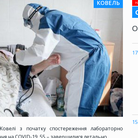
КОВЕЛЬ
Н
О
17
15
Ковелі з початку спостереження лабораторно
ня на COVID-19. 55 – завершилися летально.