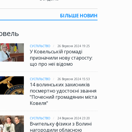
БІЛЬШЕ НОВИН
овель
СУСПІЛЬСТВО
26 Вересня 2024 19:25
У Ковельській громаді
призначили нову старосту:
що про неї відомо
СУСПІЛЬСТВО
26 Вересня 2024 15:53
14 волинських захисників
посмертно удостоєні звання
"Почесний громадянин міста
Ковеля"
СУСПІЛЬСТВО
24 Вересня 2024 23:20
Вчительку фізики з Волині
нагородили обласною