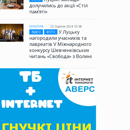
долучились до акції «Стіл
памʼяті»
КУЛЬТУРА
23 Серпня 2024 10:38
У Луцьку
ВІДЕО
ФОТО
нагородили учасників та
лавреатів V Міжнародного
конкурсу Шевченківських
читань «Свобода» з Волині