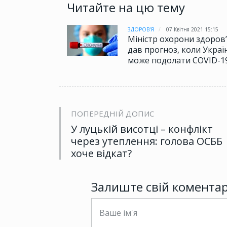
Читайте на цю тему
ЗДОРОВ'Я
07 Квітня 2021 15:15
Міністр охорони здоров’
дав прогноз, коли Украї
може подолати COVID-1
ПОПЕРЕДНІЙ ДОПИС
У луцькій висотці – конфлікт
через утеплення: голова ОСББ
хоче відкат?
Залиште свій комента