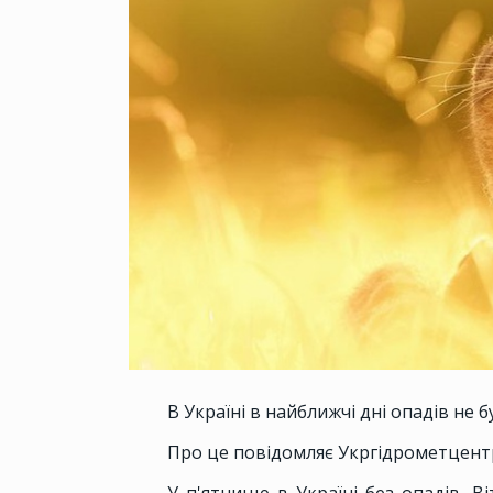
В Україні в найближчі дні опадів не б
Про це повідомляє Укргідрометцент
У п'ятницю в Україні без опадів. В