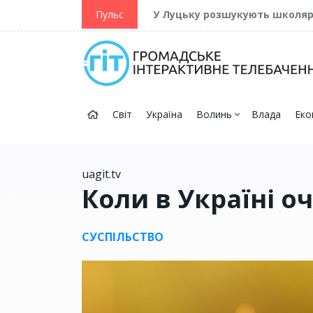
ійну та Перемогу
Пульс
У Луцьку розшукують школя
Світ
Україна
Волинь
Влада
Еко
uagit.tv
Коли в Україні о
СУСПІЛЬСТВО