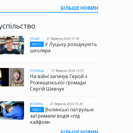
БІЛЬШЕ НОВИН
успільство
ЛУЦЬК
27 Вересня 2024 17:43
У Луцьку розшукують
ФОТО
школяра
РОЖИЩЕ
27 Вересня 2024 15:57
На війні загинув Герой з
Рожищенської громади
Сергій Шевчук
ВОЛИНЬ
27 Вересня 2024 15:29
Волинські патрульні
ВІДЕО
затримали водія «під
кайфом»
БІЛЬШЕ НОВИН