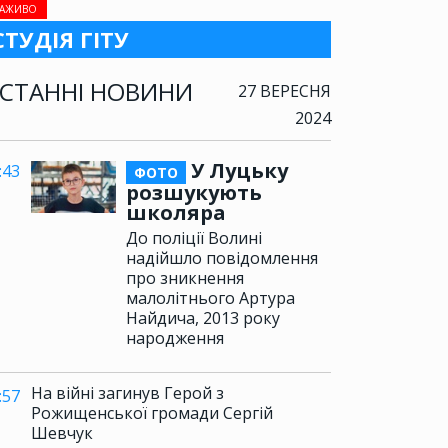
АЖИВО
СТУДІЯ ГІТУ
СТАННІ НОВИНИ
27 ВЕРЕСНЯ
2024
У Луцьку
:43
ФОТО
розшукують
школяра
До поліції Волині
надійшло повідомлення
про зникнення
малолітнього Артура
Найдича, 2013 року
народження
На війні загинув Герой з
:57
Рожищенської громади Сергій
Шевчук