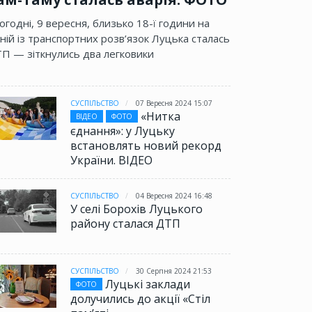
огодні, 9 вересня, близько 18-ї години на
ній із транспортних розв’язок Луцька сталась
П — зіткнулись два легковики
СУСПІЛЬСТВО
07 Вересня 2024 15:07
«Нитка
ВІДЕО
ФОТО
єднання»: у Луцьку
встановлять новий рекорд
України. ВІДЕО
СУСПІЛЬСТВО
04 Вересня 2024 16:48
У селі Борохів Луцького
району сталася ДТП
СУСПІЛЬСТВО
30 Серпня 2024 21:53
Луцькі заклади
ФОТО
долучились до акції «Стіл