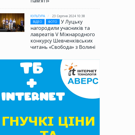
памʼяті»
КУЛЬТУРА
23 Серпня 2024 10:38
У Луцьку
ВІДЕО
ФОТО
нагородили учасників та
лавреатів V Міжнародного
конкурсу Шевченківських
читань «Свобода» з Волині