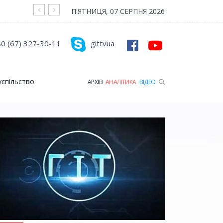
На війні загинув Герой з Рожищенської гр
П'ЯТНИЦЯ, 07 СЕРПНЯ 2026
0 (67) 327-30-11
gittvua
успільство
АРХІВ
АНАЛІТИКА
ВІДЕО