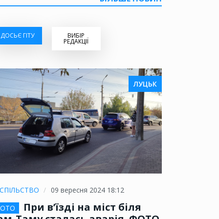
ДОСЬЄ ГІТУ
ВИБІР
РЕДАКЦІЇ
ЛУЦЬК
СПІЛЬСТВО
09 вересня 2024 18:12
При в’їзді на міст біля
ОТО
ам-Таму сталась аварія. ФОТО