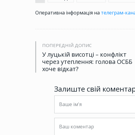
Оперативна інформація на
телеграм-кана
ПОПЕРЕДНІЙ ДОПИС
У луцькій висотці – конфлікт
через утеплення: голова ОСББ
хоче відкат?
Залиште свій комента