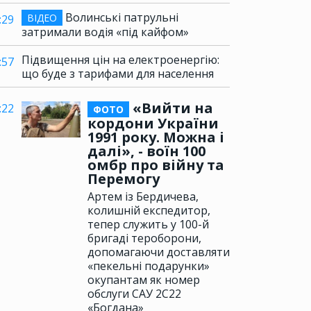
Волинські патрульні
ВІДЕО
:29
затримали водія «під кайфом»
Підвищення цін на електроенергію:
:57
що буде з тарифами для населення
«Вийти на
:22
ФОТО
кордони України
1991 року. Можна і
далі», - воїн 100
омбр про війну та
Перемогу
Артем із Бердичева,
колишній експедитор,
тепер служить у 100-й
бригаді тероборони,
допомагаючи доставляти
«пекельні подарунки»
окупантам як номер
обслуги САУ 2С22
«Богдана»