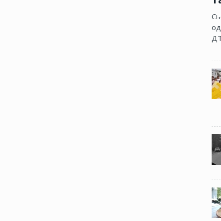
Сь
од
ДТ