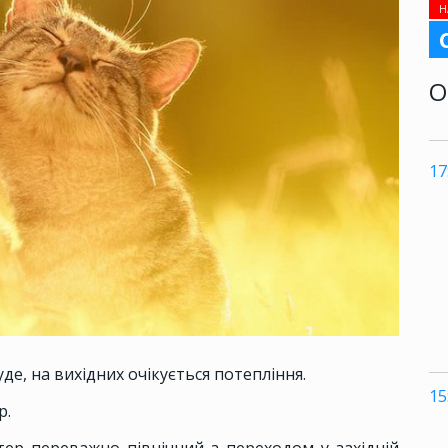
Н
О
17
уде, на вихідних очікується потепління.
15
р.
ітер переважно північний з переходом у західній