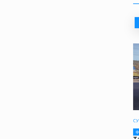
СУ
Ф
Т