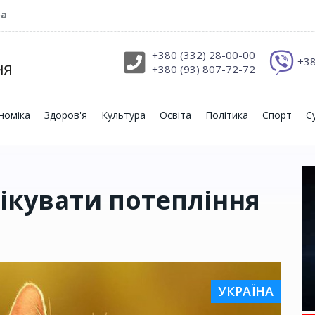
ра
+380 (332) 28-00-00
+38
+380 (93) 807-72-72
номіка
Здоров'я
Культура
Освіта
Політика
Спорт
С
чікувати потепління
УКРАЇНА