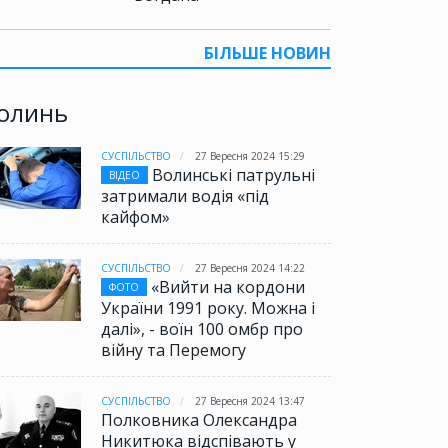
БІЛЬШЕ НОВИН
олинь
СУСПІЛЬСТВО
27 Вересня 2024 15:29
Волинські патрульні
ВІДЕО
затримали водія «під
кайфом»
СУСПІЛЬСТВО
27 Вересня 2024 14:22
«Вийти на кордони
ЗДОРОВ'Я
08 Квітня 2021 14:58
СУСПІЛ
ФОТО
Вранці у Володимирі
Де н
України 1991 року. Можна і
померла жінка від
інфі
далі», - воїн 100 омбр про
ускладнень COVID-19
війну та Перемогу
СУСПІЛЬСТВО
27 Вересня 2024 13:47
Полковника Олександра
Никитюка відспівають у