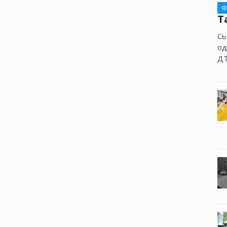
Ф
Т
Сь
од
ДТ