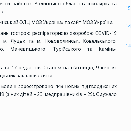
сти районах Волинської області в школярів та
15
ю.
инський ОЛЦ МОЗ України» та сайт МОЗ України.
14
вань гострою респіраторною хворобою COVID-19
в м. Луцьк та м. Нововолинськ, Ковельського,
14
ого, Маневицького, Турійського та Камінь-
 та 17 педагогів. Станом на п'ятницю, 9 квітня,
івник закладів освіти.
 Волині зареєстровано 448 нових підтверджених
 (з них дітей – 23, медпрацівників – 29). Одужало
.