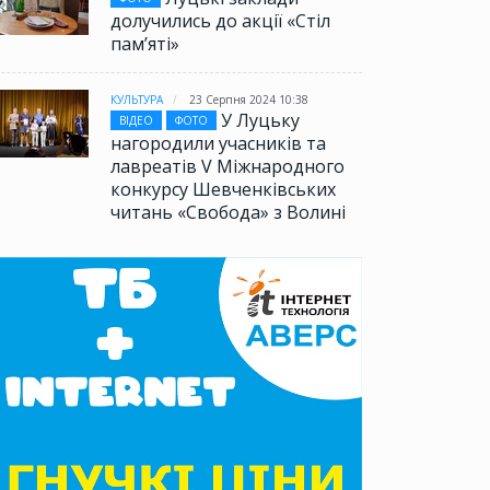
долучились до акції «Стіл
памʼяті»
КУЛЬТУРА
23 Серпня 2024 10:38
У Луцьку
ВІДЕО
ФОТО
нагородили учасників та
лавреатів V Міжнародного
конкурсу Шевченківських
читань «Свобода» з Волині