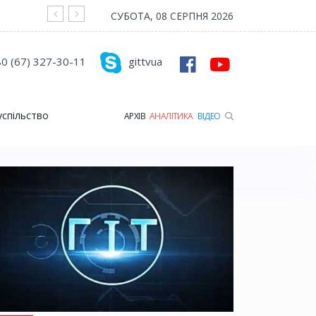
На війні загинув Герой з Рожищенської гр
СУБОТА, 08 СЕРПНЯ 2026
0 (67) 327-30-11
gittvua
успільство
АРХІВ
АНАЛІТИКА
ВІДЕО