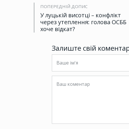
ПОПЕРЕДНІЙ ДОПИС
У луцькій висотці – конфлікт
через утеплення: голова ОСББ
хоче відкат?
Залиште свій комента