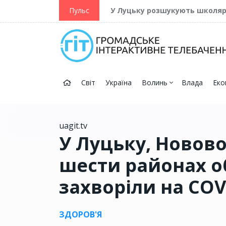
ійну та Перемогу
Пульс
У Луцьку розшукують школя
Світ
Україна
Волинь
Влада
Еко
uagit.tv
У Луцьку, Новов
шести районах о
захворіли на COV
ЗДОРОВ'Я