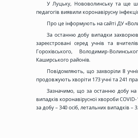
У Луцьку, Нововолинську та ще ше
педагогів виявили коронавірусну інфекці
Про це інформують на сайті ДУ «Вол
За останню добу випадки захворю
зареєстровані серед учнів та вчителі
Горохівського, Володимир-Волинськ
Каширського районів.
Повідомляють, що захворіли 8 учнів
продовжують хворіти 173 учні та 241 прац
Зазначимо, що за останню добу на
випадків коронавірусної хвороби COVID-19
за добу – 340 осіб, летальних випадків – 3