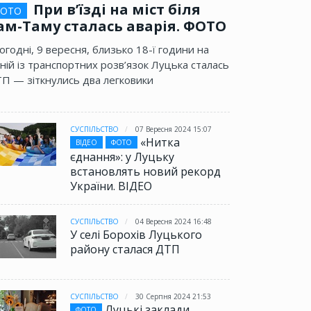
При в’їзді на міст біля
ОТО
ам-Таму сталась аварія. ФОТО
огодні, 9 вересня, близько 18-ї години на
ній із транспортних розв’язок Луцька сталась
П — зіткнулись два легковики
СУСПІЛЬСТВО
07 Вересня 2024 15:07
«Нитка
ВІДЕО
ФОТО
єднання»: у Луцьку
встановлять новий рекорд
України. ВІДЕО
СУСПІЛЬСТВО
04 Вересня 2024 16:48
У селі Борохів Луцького
району сталася ДТП
СУСПІЛЬСТВО
30 Серпня 2024 21:53
Луцькі заклади
ФОТО