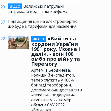
Волинські патрульні
ВІДЕО
:29
затримали водія «під кайфом»
Підвищення цін на електроенергію:
:57
що буде з тарифами для населення
«Вийти на
:22
ФОТО
кордони України
1991 року. Можна і
далі», - воїн 100
омбр про війну та
Перемогу
Артем із Бердичева,
колишній експедитор,
тепер служить у 100-й
бригаді тероборони,
допомагаючи доставляти
«пекельні подарунки»
окупантам як номер
обслуги САУ 2С22
«Богдана»