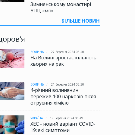
Зимненському монастирі
УПЦ «мп»
БІЛЬШЕ НОВИН
доров'я
ВОЛИНЬ
27 Вересня 2024 03:40
На Волині зростає кількість
хворих на рак
ВОЛИНЬ
21 Вересня 2024 02:30
4-річний волинянин
пережив 100 наркозів після
отруєння хімією
УКРАЇНА
19 Вересня 2024 06:49
XEC - новий варіант COVID-
19: які симптоми