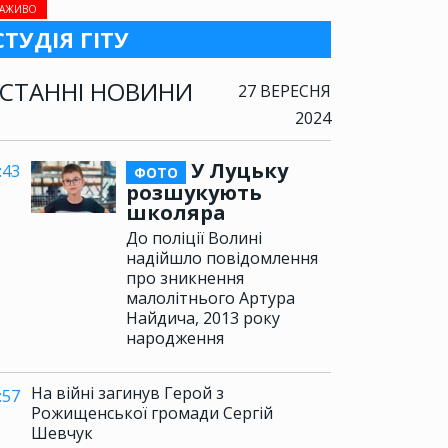
АЖИВО
СТУДІЯ ГІТУ
СТАННІ НОВИНИ
27 ВЕРЕСНЯ
2024
У Луцьку
:43
ФОТО
розшукують
школяра
До поліції Волині
надійшло повідомлення
про зникнення
малолітнього Артура
Найдича, 2013 року
народження
На війні загинув Герой з
:57
Рожищенської громади Сергій
Шевчук