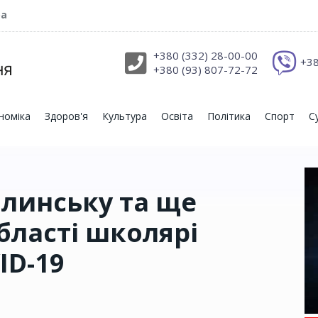
ра
+380 (332) 28-00-00
+38
+380 (93) 807-72-72
номіка
Здоров'я
Культура
Освіта
Політика
Спорт
С
олинську та ще
бласті школярі
ID-19