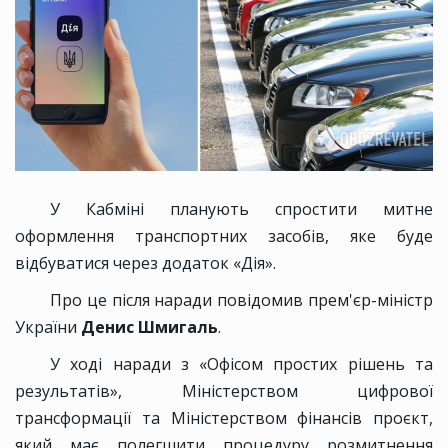
У Кабміні планують спростити митне
оформлення транспортних засобів, яке буде
відбуватися через додаток «Дія».
Про це після наради повідомив прем'єр-міністр
України
Денис Шмигаль
.
У ході наради з «Офісом простих рішень та
результатів», Міністерством цифрової
трансформації та Міністерством фінансів проєкт,
який має полегшити процедуру розмитнення