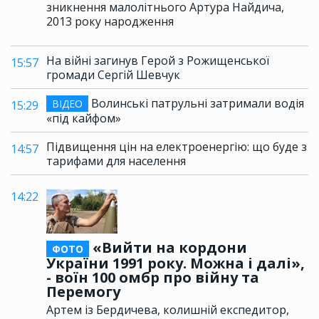
зникнення малолітнього Артура Найдича,
2013 року народження
На війні загинув Герой з Рожищенської
15:57
громади Сергій Шевчук
Волинські патрульні затримали водія
ВІДЕО
15:29
«під кайфом»
Підвищення цін на електроенергію: що буде з
14:57
тарифами для населення
14:22
«Вийти на кордони
ФОТО
України 1991 року. Можна і далі»,
- воїн 100 омбр про війну та
Перемогу
Артем із Бердичева, колишній експедитор,