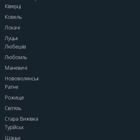
Ківерці
Ковель
Локачі
Луцьк
Любешів
Любомль
Маневичі
Нововолинськ
Ратне
Рожище
Світязь
Стара Вижівка
Турійськ
Шацьк