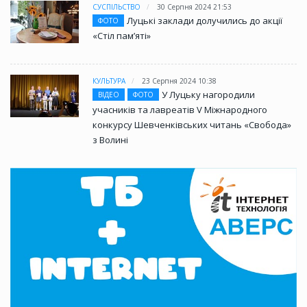
СУСПІЛЬСТВО
30 Серпня 2024 21:53
Луцькі заклади долучились до акції
ФОТО
«Стіл памʼяті»
КУЛЬТУРА
23 Серпня 2024 10:38
У Луцьку нагородили
ВІДЕО
ФОТО
учасників та лавреатів V Міжнародного
конкурсу Шевченківських читань «Свобода»
з Волині