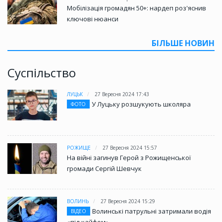
Мобілізація громадян 50+: нардеп роз'яснив
ключові нюанси
БІЛЬШЕ НОВИН
Суспільство
ЛУЦЬК
27 Вересня 2024 17:43
У Луцьку розшукують школяра
ФОТО
РОЖИЩЕ
27 Вересня 2024 15:57
На війні загинув Герой з Рожищенської
громади Сергій Шевчук
ВОЛИНЬ
27 Вересня 2024 15:29
Волинські патрульні затримали водія
ВІДЕО
«під кайфом»