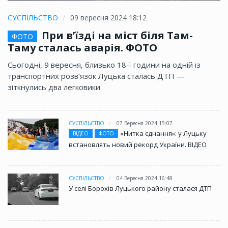
СУСПІЛЬСТВО
09 вересня 2024 18:12
При в’їзді на міст біля Там-
ФОТО
Таму сталась аварія. ФОТО
Сьогодні, 9 вересня, близько 18-ї години на одній із
транспортних розв’язок Луцька сталась ДТП —
зіткнулись два легковики
СУСПІЛЬСТВО
07 Вересня 2024 15:07
«Нитка єднання»: у Луцьку
ВІДЕО
ФОТО
встановлять новий рекорд України. ВІДЕО
СУСПІЛЬСТВО
04 Вересня 2024 16:48
У селі Борохів Луцького району сталася ДТП