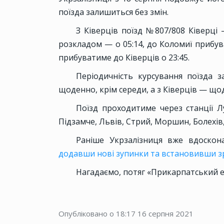
поїзда залишиться без змін.
З Ківерців поїзд №807/808 Ківерці 
розкладом — о 05:14, до Коломиї прибува
прибуватиме до Ківерців о 23:45.
Періодичність курсування поїзда з
щоденно, крім середи, а з Ківерців — щод
Поїзд проходитиме через станції Лу
Підзамче, Львів, Стрий, Моршин, Болехів
Раніше Укрзалізниця вже вдоскон
додавши нові зупинки та встановивши з
Нагадаємо, потяг «Прикарпатський 
Опубліковано о 18:17
16 серпня 2021