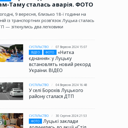
ам-Таму сталась аварія. ФОТО
огодні, 9 вересня, близько 18-ї години на
ній із транспортних розв’язок Луцька сталась
П — зіткнулись два легковики
СУСПІЛЬСТВО
07 Вересня 2024 15:07
«Нитка
ВІДЕО
ФОТО
єднання»: у Луцьку
встановлять новий рекорд
України. ВІДЕО
СУСПІЛЬСТВО
04 Вересня 2024 16:48
У селі Борохів Луцького
району сталася ДТП
СУСПІЛЬСТВО
30 Серпня 2024 21:53
Луцькі заклади
ФОТО
долучились до акції «Стіл