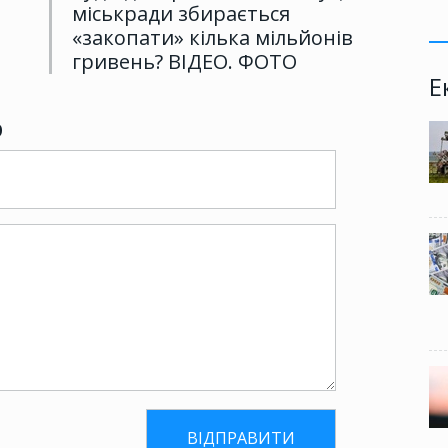
міськради збирається
«закопати» кілька мільйонів
гривень? ВІДЕО. ФОТО
Е
р