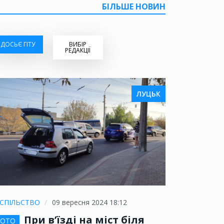
БІЛЬШЕ НОВИН
ДОСЬЄ ГІТУ
ВИБІР
РЕДАКЦІЇ
ЛУЦЬК
СПІЛЬСТВО
09 вересня 2024 18:12
При в’їзді на міст біля
ОТО