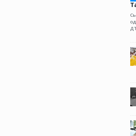
Т
Сь
од
ДТ