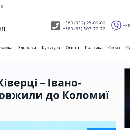
ра
+380 (332) 28-00-00
+38
+380 (93) 807-72-72
номіка
Здоров'я
Культура
Освіта
Політика
Спорт
С
іверці – Івано-
довжили до Коломиї