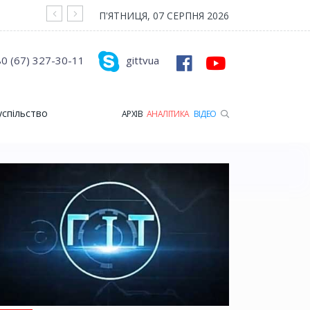
На війні загинув Герой з Рожищенської гр
П'ЯТНИЦЯ, 07 СЕРПНЯ 2026
0 (67) 327-30-11
gittvua
успільство
АРХІВ
АНАЛІТИКА
ВІДЕО