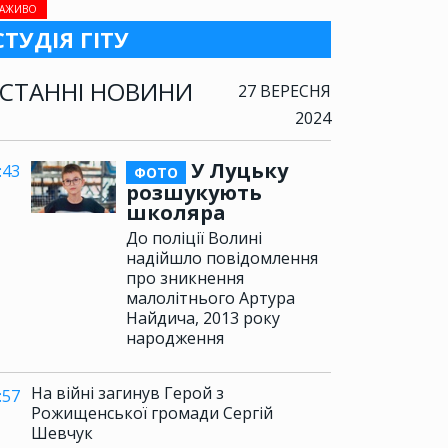
АЖИВО
СТУДІЯ ГІТУ
СТАННІ НОВИНИ
27 ВЕРЕСНЯ
2024
У Луцьку
:43
ФОТО
розшукують
школяра
До поліції Волині
надійшло повідомлення
про зникнення
малолітнього Артура
Найдича, 2013 року
народження
На війні загинув Герой з
:57
Рожищенської громади Сергій
Шевчук