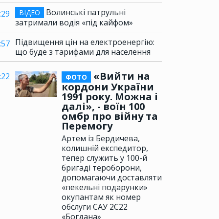
Волинські патрульні
ВІДЕО
:29
затримали водія «під кайфом»
Підвищення цін на електроенергію:
:57
що буде з тарифами для населення
«Вийти на
:22
ФОТО
кордони України
1991 року. Можна і
далі», - воїн 100
омбр про війну та
Перемогу
Артем із Бердичева,
колишній експедитор,
тепер служить у 100-й
бригаді тероборони,
допомагаючи доставляти
«пекельні подарунки»
окупантам як номер
обслуги САУ 2С22
«Богдана»