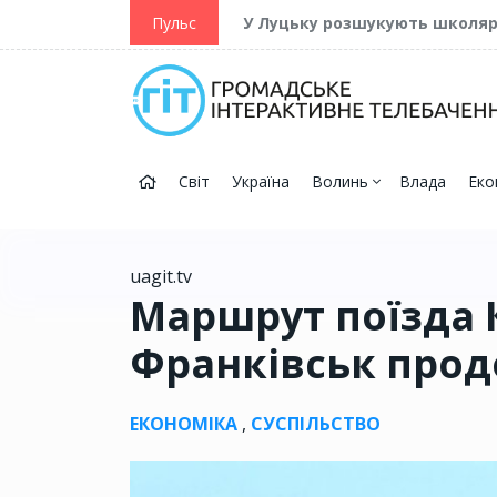
ійну та Перемогу
Пульс
У Луцьку розшукують школя
Світ
Україна
Волинь
Влада
Еко
uagit.tv
Маршрут поїзда К
Франківськ про
ЕКОНОМІКА
,
СУСПІЛЬСТВО