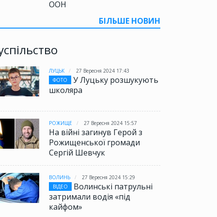
ООН
БІЛЬШЕ НОВИН
успільство
ЛУЦЬК
27 Вересня 2024 17:43
У Луцьку розшукують
ФОТО
школяра
РОЖИЩЕ
27 Вересня 2024 15:57
На війні загинув Герой з
Рожищенської громади
Сергій Шевчук
ВОЛИНЬ
27 Вересня 2024 15:29
Волинські патрульні
ВІДЕО
затримали водія «під
кайфом»