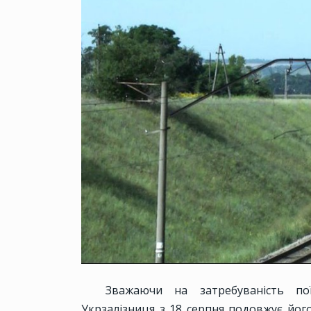
Зважаючи на затребуваність по
Укрзалізниця з 18 серпня подовжує йог