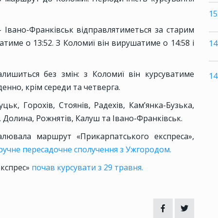
15
– Івано-Франківськ відправлятиметься за старим
тиме о 13:52. З Коломиї він вирушатиме о 14:58 і
14
алишиться без змін: з Коломиї він курсуватиме
14
енно, крім середи та четверга.
цьк, Горохів, Стоянів, Радехів, Кам’янка-Бузька,
, Долина, Рожнятів, Калуш та Івано-Франківськ.
алювала маршрут «Прикарпатського експреса»,
ручне пересадочне сполучення з Ужгородом.
експрес»
почав курсувати з 29 травня.