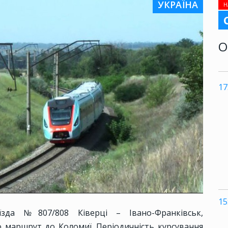
УКРАЇНА
Н
О
17
15
їзда №807/808 Ківерці – Івано-Франківськ,
о маршрут до Коломиї. Періодичність курсування