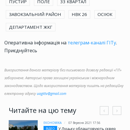
ПУСТИР
ПОЛЕ
33 КВАРТАЛ
ЗАВОКЗАЛЬНИЙ РАЙОН
НВК 26
ОСІЮК
ДЕПАРТАМЕНТ ЖКГ
Оперативна інформація на
телеграм-каналі ГІТу
.
Приєднуйтесь
Використання даного матеріалу без письмового дозволу редакції «ГІТ»
заборонене. Авторські права захищені українським і міжнародним
законодавством. Щодо використання матеріалу пишіть на редакційну
електронну адресу
uagittv@gmail.com
Читайте на цю тему
ЕКОНОМІКА
07 Вересня 2021 17:56
У Луцьку облаштовують сквер
ВІДЕО