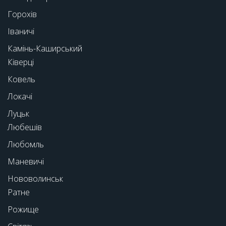
Горохів
Іваничі
Камінь-Каширський
Ківерці
Ковель
Локачі
Луцьк
Любешів
Любомль
Маневичі
Нововолинськ
Ратне
Рожище