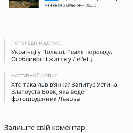
майже за 3 мільйони. ВІДЕО
ПОПЕРЕДНІЙ ДОПИС
Українці у Польщі. Реалії переїзду.
Особливості життя у Леґніці
НАСТУПНИЙ ДОПИС
Хто така львів’янка? Запитує Устина-
Златоуста Вовк, яка веде
фотощоденник Львова
Залиште свій коментар