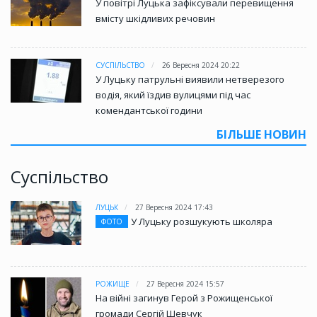
У повітрі Луцька зафіксували перевищення
вмісту шкідливих речовин
СУСПІЛЬСТВО
26 Вересня 2024 20:22
У Луцьку патрульні виявили нетверезого
водія, який їздив вулицями під час
комендантської години
БІЛЬШЕ НОВИН
Суспільство
ЛУЦЬК
27 Вересня 2024 17:43
У Луцьку розшукують школяра
ФОТО
РОЖИЩЕ
27 Вересня 2024 15:57
На війні загинув Герой з Рожищенської
громади Сергій Шевчук