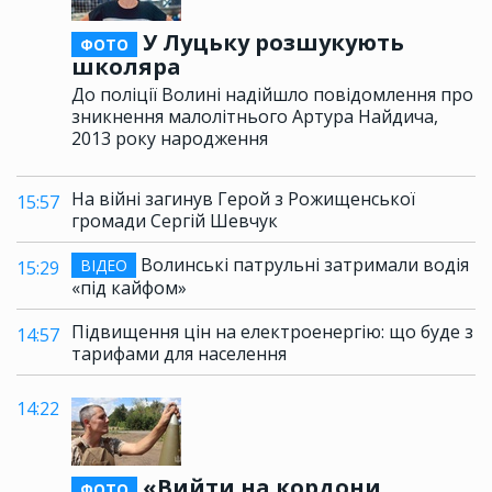
У Луцьку розшукують
ФОТО
школяра
До поліції Волині надійшло повідомлення про
зникнення малолітнього Артура Найдича,
2013 року народження
На війні загинув Герой з Рожищенської
15:57
громади Сергій Шевчук
Волинські патрульні затримали водія
ВІДЕО
15:29
«під кайфом»
Підвищення цін на електроенергію: що буде з
14:57
тарифами для населення
14:22
«Вийти на кордони
ФОТО