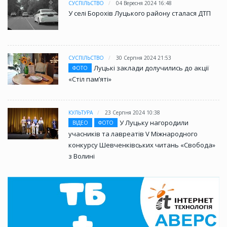
СУСПІЛЬСТВО
04 Вересня 2024 16:48
У селі Борохів Луцького району сталася ДТП
СУСПІЛЬСТВО
30 Серпня 2024 21:53
Луцькі заклади долучились до акції
ФОТО
«Стіл памʼяті»
КУЛЬТУРА
23 Серпня 2024 10:38
У Луцьку нагородили
ВІДЕО
ФОТО
учасників та лавреатів V Міжнародного
конкурсу Шевченківських читань «Свобода»
з Волині