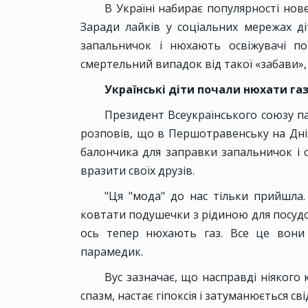
В Україні набирає популярності нове
Заради лайків у соціальних мережах д
запальничок і нюхають освіжувачі по
смертельний випадок від такої «забави»
Українські діти почали нюхати га
Президент Всеукраїнського союзу п
розповів, що в Першотравенську на Дні
балончика для заправки запальничок і 
вразити своїх друзів.
"Ця "мода" до нас тільки прийшла.
ковтати подушечки з рідиною для посуд
ось тепер нюхають газ. Все це вони 
парамедик.
Вус зазначає, що насправді ніякого
спазм, настає гіпоксія і затуманюється св