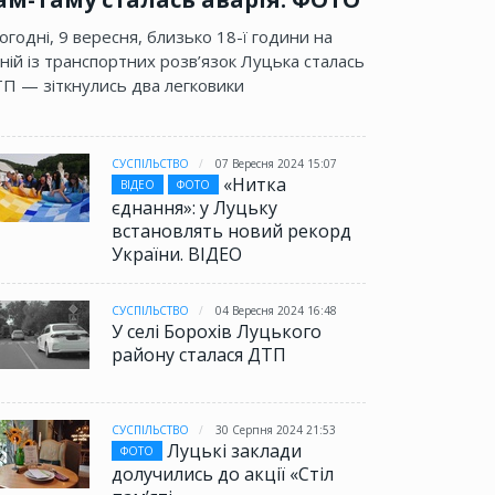
огодні, 9 вересня, близько 18-ї години на
ній із транспортних розв’язок Луцька сталась
П — зіткнулись два легковики
СУСПІЛЬСТВО
07 Вересня 2024 15:07
«Нитка
ВІДЕО
ФОТО
єднання»: у Луцьку
встановлять новий рекорд
СУСПІЛЬСТВО
14 Лютого 2021 19:20
України. ВІДЕО
Ганна Куровська:
ВІДЕО
жіночі самогубства, Японія,
міністр самотності,
СУСПІЛЬСТВО
04 Вересня 2024 16:48
українські трудоголіки,
У селі Борохів Луцького
каросі #ГІТ
району сталася ДТП
СУСПІЛЬСТВО
30 Серпня 2024 21:53
Луцькі заклади
ФОТО
долучились до акції «Стіл