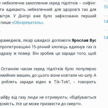
 небезпечне захоплення серед підлітків – сніфінг.
15
іти вдихають небезпечний для здоров'я газ для
вітря. У Дніпрі вже було зафіксовано перший
14
, пише
«Обозреватель»
.
з
14
арамедиків, лікар швидкої допомоги
Ярослав Вус
пропетровщині 15-річний хлопець вдихнув газ із
одразу ж помер. Він зробив це заради того, щоб
 Останнім часом серед
підлітків було популярно
омийних машин, до цього вони ковтали но-шпу. А
роблять заради відео в Tik-Tok", – говорить
 кайфу від газу люди не отримують: «Відбувається
ідомість. Усе це може призвести до смерті».