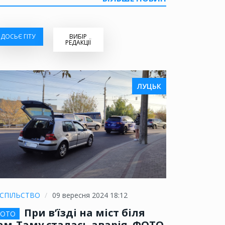
ДОСЬЄ ГІТУ
ВИБІР
РЕДАКЦІЇ
ЛУЦЬК
СПІЛЬСТВО
09 вересня 2024 18:12
При в’їзді на міст біля
ОТО
ам-Таму сталась аварія. ФОТО