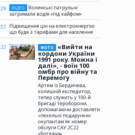
Волинські патрульні
ВІДЕО
:29
затримали водія «під кайфом»
Підвищення цін на електроенергію:
:57
що буде з тарифами для населення
«Вийти на
:22
ФОТО
кордони України
1991 року. Можна і
далі», - воїн 100
омбр про війну та
Перемогу
Артем із Бердичева,
колишній експедитор,
тепер служить у 100-й
бригаді тероборони,
допомагаючи доставляти
«пекельні подарунки»
окупантам як номер
обслуги САУ 2С22
«Богдана»