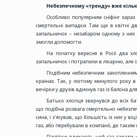
Небезпечному «тренду» вже кільк
Особливо популярним сніфінг зараз 
смертельні випадки. Там ще в квітні дв
запальничок – незабаром одному з них с
змогли допомогти.
На початку вересня в Росії два хл
запальничок і потрапили в лікарню, але ї
Подібним небезпечним захопленням
країнах. Так, у лютому минулого року в
вечірки у друзів вдихнув газ із балона д
Батько хлопця звернувся до всіх бат
що подібна розвага смертельно небезпеч
сина, і з'ясував, що більшість із них у в
газ, або перебували в компанії, де таким
Підлітки вдихають цей газ заради «