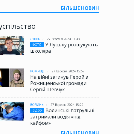
БІЛЬШЕ НОВИН
успільство
ЛУЦЬК
27 Вересня 2024 17:43
У Луцьку розшукують
ФОТО
школяра
РОЖИЩЕ
27 Вересня 2024 15:57
На війні загинув Герой з
Рожищенської громади
Сергій Шевчук
ВОЛИНЬ
27 Вересня 2024 15:29
Волинські патрульні
ВІДЕО
затримали водія «під
кайфом»
БІЛЬШЕ НОВИН