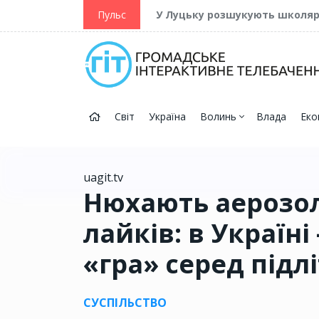
ійну та Перемогу
Пульс
У Луцьку розшукують школя
Світ
Україна
Волинь
Влада
Еко
uagit.tv
Нюхають аерозолі
лайків: в Україн
«гра» серед підлі
СУСПІЛЬСТВО