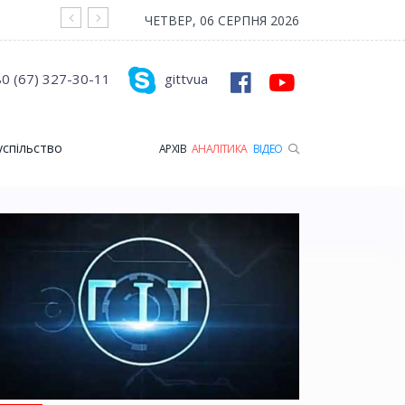
На війні загинув Герой з Рожищенської гр
ЧЕТВЕР, 06 СЕРПНЯ 2026
0 (67) 327-30-11
gittvua
успільство
АРХІВ
АНАЛІТИКА
ВІДЕО