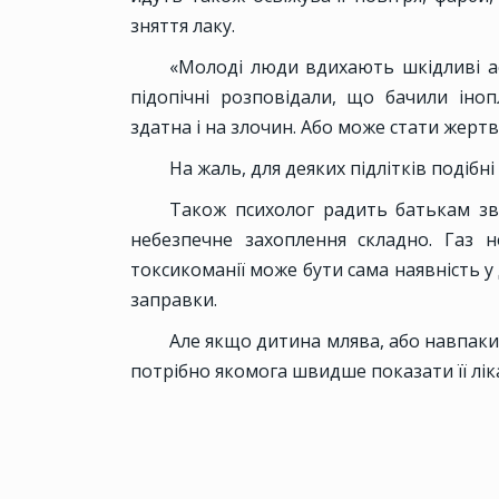
зняття лаку.
«Молоді люди вдихають шкідливі ае
підопічні розповідали, що бачили іно
здатна і на злочин. Або може стати жерт
На жаль, для деяких підлітків подібн
Також психолог радить батькам зве
небезпечне захоплення складно. Газ н
токсикоманії може бути сама наявність у 
заправки.
Але якщо дитина млява, або навпаки,
потрібно якомога швидше показати її лік