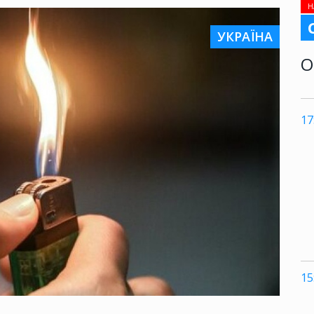
Н
УКРАЇНА
О
17
15