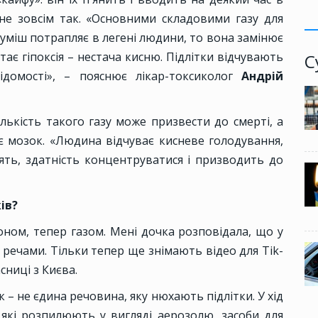
 не зовсім так. «Основними складовими газу для
 суміш потрапляє в легені людини, то вона замінює
тає гіпоксія – нестача кисню. Підлітки відчувають
С
ідомості», – пояснює лікар-токсиколог
Андрій
ількість такого газу може призвести до смерті, а
є мозок. «Людина відчуває кисневе голодування,
м'ять, здатність концентруватися і призводить до
ів?
ном, тепер газом. Мені дочка розповідала, що у
ечами. Тільки тепер ще знімають відео для Tik-
сниці з Києва.
 – не єдина речовина, яку нюхають підлітки. У хід
 які розпилюють у вигляді аерозолю, засоби для