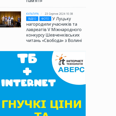
памʼяті»
КУЛЬТУРА
23 Серпня 2024 10:38
У Луцьку
ВІДЕО
ФОТО
нагородили учасників та
лавреатів V Міжнародного
конкурсу Шевченківських
читань «Свобода» з Волині