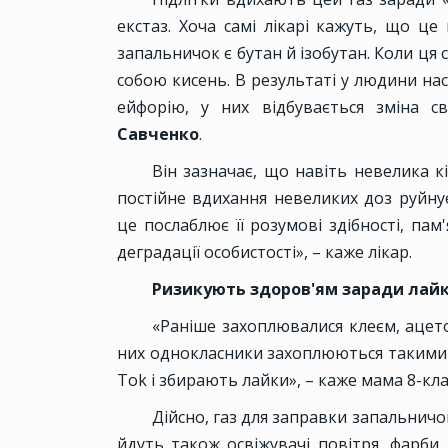
екстаз. Хоча самі лікарі кажуть, що це
запальничок є бутан й ізобутан. Коли ця
собою кисень. В результаті у людини нас
ейфорію, у них відбувається зміна св
Савченко
.
Він зазначає, що навіть невелика к
постійне вдихання невеликих доз руйну
це послаблює її розумові здібності, па
деградації особистості», – каже лікар.
Ризикують здоров'ям заради лайк
«Раніше захоплювалися клеєм, ацето
них однокласники захоплюються такими р
Tok і збирають лайки», – каже мама 8-кла
Дійсно, газ для заправки запальничок
йдуть також освіжувачі повітря, фарби,