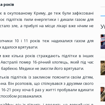
а років
є в окупованому Криму, де теж були зафіксовані
оє підлітків пили енергетики і дихали газом для
У
тало зле, а прибулі на місце лікарі вже нічим не
опчики 10 і 11 років теж надихалися газом для
х вдалося врятувати.
 вже кілька років страждають підлітки в інших
 Австралії помер 16-річний хлопець, який під час
ля барбекю. Медики не змогли його врятувати.
ьків підлітків із закликом пояснити своїм дітям,
на. Він розповів, що спілкувався з друзями свого
іці 16-21 року хоча б раз у житті пробували вдихати
 способом розважалися.
кайфу»: він їх п'янить і вводить на деякий час в