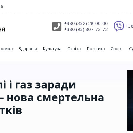
ра
+380 (332) 28-00-00
+38
+380 (93) 807-72-72
номіка
Здоров'я
Культура
Освіта
Політика
Спорт
С
 і газ заради
і – нова смертельна
тків