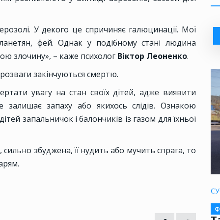
розолі. У декого це спричиняє галюцинації. Мої
планетян, фей. Однак у подібному стані людина
вою злочину», – каже психолог
Віктор Леоненко
.
і розваги закінчуються смертю.
ртати увагу на стан своїх дітей, адже виявити
е залишає запаху або якихось слідів. Ознакою
дітей запальничок і балончиків із газом для їхньої
 сильно збуджена, її нудить або мучить спрага, то
арям.
СУ
Ф
Т