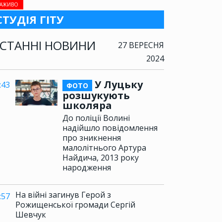
АЖИВО
СТУДІЯ ГІТУ
СТАННІ НОВИНИ
27 ВЕРЕСНЯ
2024
У Луцьку
:43
ФОТО
розшукують
школяра
До поліції Волині
надійшло повідомлення
про зникнення
малолітнього Артура
Найдича, 2013 року
народження
На війні загинув Герой з
:57
Рожищенської громади Сергій
Шевчук