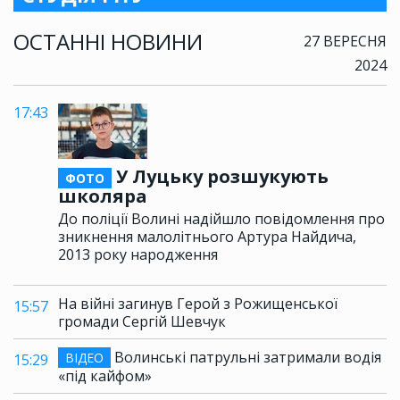
ОСТАННІ НОВИНИ
27 ВЕРЕСНЯ
2024
17:43
У Луцьку розшукують
ФОТО
школяра
До поліції Волині надійшло повідомлення про
зникнення малолітнього Артура Найдича,
2013 року народження
На війні загинув Герой з Рожищенської
15:57
громади Сергій Шевчук
Волинські патрульні затримали водія
ВІДЕО
15:29
«під кайфом»