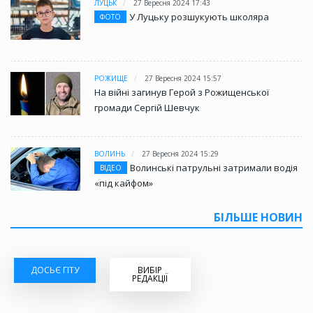
ЛУЦЬК
27 Вересня 2024 17:43
У Луцьку розшукують школяра
ФОТО
РОЖИЩЕ
27 Вересня 2024 15:57
На війні загинув Герой з Рожищенської
громади Сергій Шевчук
ВОЛИНЬ
27 Вересня 2024 15:29
Волинські патрульні затримали водія
ВІДЕО
«під кайфом»
БІЛЬШЕ НОВИН
ДОСЬЄ ГІТУ
ВИБІР
РЕДАКЦІЇ