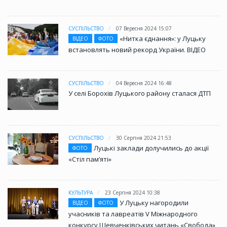
СУСПІЛЬСТВО
07 Вересня 2024 15:07
«Нитка єднання»: у Луцьку
ВІДЕО
ФОТО
встановлять новий рекорд України. ВІДЕО
СУСПІЛЬСТВО
04 Вересня 2024 16:48
У селі Борохів Луцького району сталася ДТП
СУСПІЛЬСТВО
30 Серпня 2024 21:53
Луцькі заклади долучились до акції
ФОТО
«Стіл памʼяті»
КУЛЬТУРА
23 Серпня 2024 10:38
У Луцьку нагородили
ВІДЕО
ФОТО
учасників та лавреатів V Міжнародного
конкурсу Шевченківських читань «Свобода»