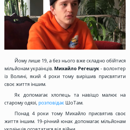
Йому лише 19, а без нього вже складно обійтися
мільйонам українців.
Михайло Регешук
- волонтер
із Волині, який 4 роки тому вирішив присвятити
своє життя іншим.
Як допомагає хлопець та навіщо малює на
старому одязі,
розповідає
ШоТам.
Понад 4 роки тому Михайло присвятив своє
життя іншим. 19-річний юнак допомагає мільйонам
українців оговтатися від війни.