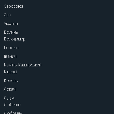
Євросоюз
Світ
Україна
Волинь
Володимир
Горохів
Іваничі
Камінь-Каширський
Ківерці
Ковель
Локачі
Луцьк
Любешів
Любомль