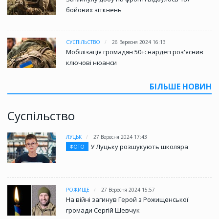
бойових зіткнень
СУСПІЛЬСТВО
26 Вересня 2024 16:13
Мобілізація громадян 50+: нардеп роз'яснив
ключові нюанси
БІЛЬШЕ НОВИН
Суспільство
ЛУЦЬК
27 Вересня 2024 17:43
У Луцьку розшукують школяра
ФОТО
РОЖИЩЕ
27 Вересня 2024 15:57
На війні загинув Герой з Рожищенської
громади Сергій Шевчук