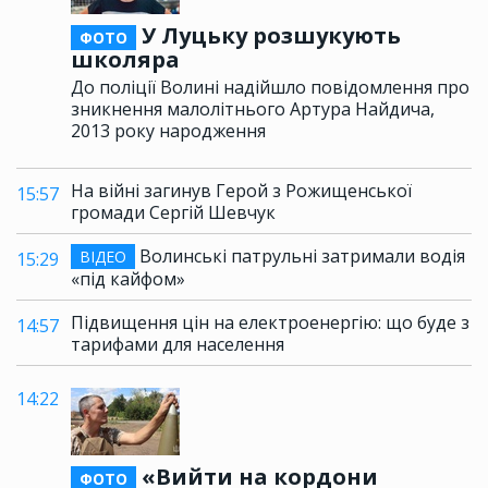
У Луцьку розшукують
ФОТО
школяра
До поліції Волині надійшло повідомлення про
зникнення малолітнього Артура Найдича,
2013 року народження
На війні загинув Герой з Рожищенської
15:57
громади Сергій Шевчук
Волинські патрульні затримали водія
ВІДЕО
15:29
«під кайфом»
Підвищення цін на електроенергію: що буде з
14:57
тарифами для населення
14:22
«Вийти на кордони
ФОТО