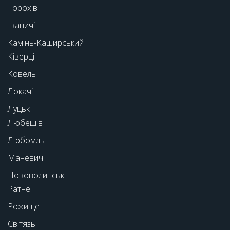
Горохів
Іваничі
Камінь-Каширський
Ківерці
Ковель
Локачі
Луцьк
Любешів
Любомль
Маневичі
Нововолинськ
Ратне
Рожище
Світязь