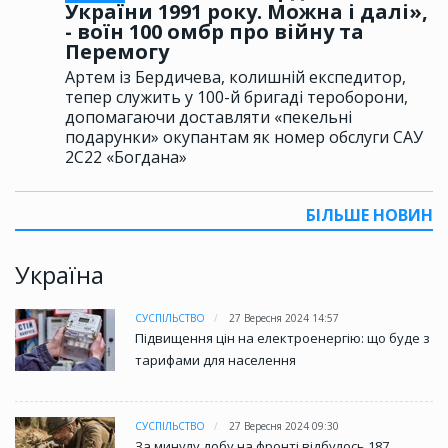
України 1991 року. Можна і далі»,
- воїн 100 омбр про війну та
Перемогу
Артем із Бердичева, колишній експедитор,
тепер служить у 100-й бригаді тероборони,
допомагаючи доставляти «пекельні
подарунки» окупантам як номер обслуги САУ
2С22 «Богдана»
БІЛЬШЕ НОВИН
Україна
СУСПІЛЬСТВО
27 Вересня 2024 14:57
Підвищення цін на електроенергію: що буде з
тарифами для населення
СУСПІЛЬСТВО
27 Вересня 2024 09:30
За минулу добу на фронті відбулось 187