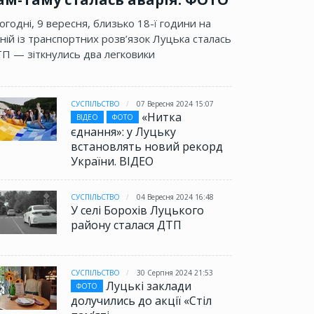
огодні, 9 вересня, близько 18-ї години на
ній із транспортних розв’язок Луцька сталась
П — зіткнулись два легковики
СУСПІЛЬСТВО
07 Вересня 2024 15:07
«Нитка
ВІДЕО
ФОТО
єднання»: у Луцьку
встановлять новий рекорд
України. ВІДЕО
СУСПІЛЬСТВО
04 Вересня 2024 16:48
У селі Борохів Луцького
району сталася ДТП
СУСПІЛЬСТВО
30 Серпня 2024 21:53
Луцькі заклади
ФОТО
долучились до акції «Стіл