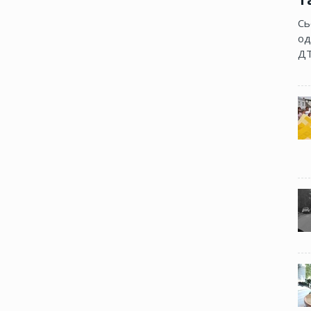
Сь
од
ДТ