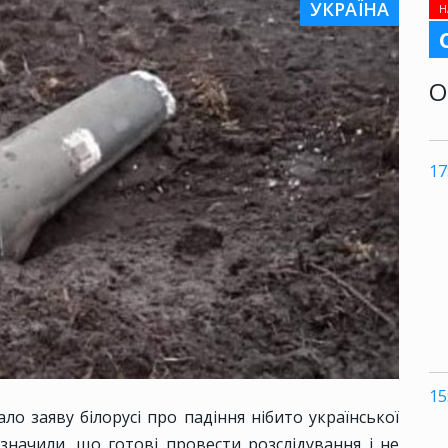
УКРАЇНА
Н
О
17
15
о заяву білорусі про падіння нібито української
азначили, що готові провести розслідування і не