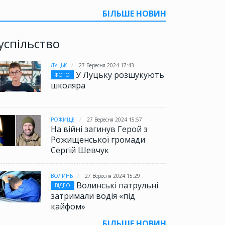
БІЛЬШЕ НОВИН
успільство
ЛУЦЬК
27 Вересня 2024 17:43
У Луцьку розшукують
ФОТО
школяра
РОЖИЩЕ
27 Вересня 2024 15:57
На війні загинув Герой з
Рожищенської громади
Сергій Шевчук
ВОЛИНЬ
27 Вересня 2024 15:29
Волинські патрульні
ВІДЕО
затримали водія «під
кайфом»
БІЛЬШЕ НОВИН