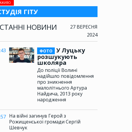
АЖИВО
СТУДІЯ ГІТУ
СТАННІ НОВИНИ
27 ВЕРЕСНЯ
2024
У Луцьку
:43
ФОТО
розшукують
школяра
До поліції Волині
надійшло повідомлення
про зникнення
малолітнього Артура
Найдича, 2013 року
народження
На війні загинув Герой з
:57
Рожищенської громади Сергій
Шевчук