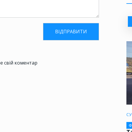
е свій коментар
СУ
Ф
Т