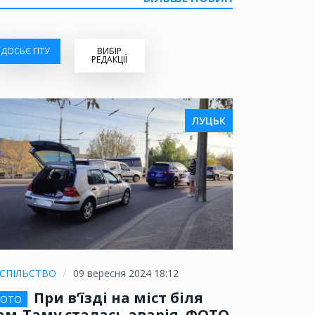
ДОСЬЄ ГІТУ
ВИБІР
РЕДАКЦІЇ
ЛУЦЬК
СПІЛЬСТВО
09 вересня 2024 18:12
При в’їзді на міст біля
ОТО
ам-Таму сталась аварія. ФОТО