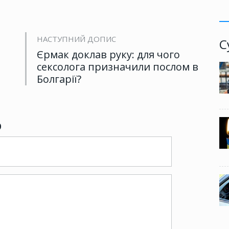
НАСТУПНИЙ ДОПИС
С
Єрмак доклав руку: для чого
сексолога призначили послом в
Болгарії?
р