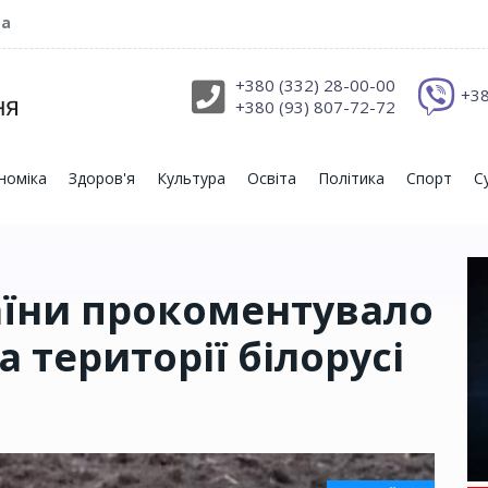
ра
+380 (332) 28-00-00
+38
+380 (93) 807-72-72
номіка
Здоров'я
Культура
Освіта
Політика
Спорт
С
аїни прокоментувало
а території білорусі