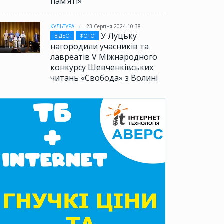
памʼяті»
КУЛЬТУРА
23 Серпня 2024 10:38
У Луцьку
ВІДЕО
ФОТО
нагородили учасників та
лавреатів V Міжнародного
конкурсу Шевченківських
читань «Свобода» з Волині