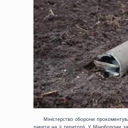
Міністерство оборони прокоментувал
ракети на її території. У Міноборони з