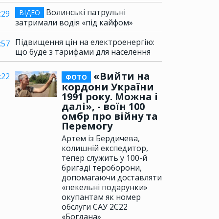
Волинські патрульні
ВІДЕО
:29
затримали водія «під кайфом»
Підвищення цін на електроенергію:
:57
що буде з тарифами для населення
«Вийти на
:22
ФОТО
кордони України
1991 року. Можна і
далі», - воїн 100
омбр про війну та
Перемогу
Артем із Бердичева,
колишній експедитор,
тепер служить у 100-й
бригаді тероборони,
допомагаючи доставляти
«пекельні подарунки»
окупантам як номер
обслуги САУ 2С22
«Богдана»