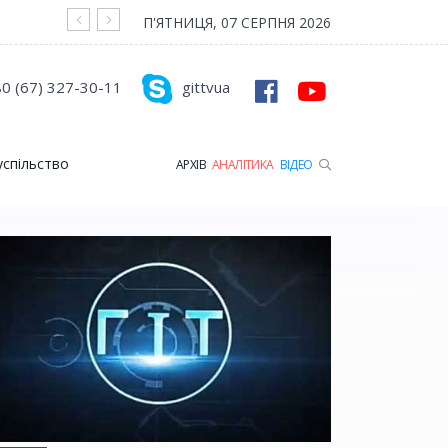
На війні загинув Герой з Рожищенської гр
П'ЯТНИЦЯ, 07 СЕРПНЯ 2026
0 (67) 327-30-11
gittvua
успільство
АРХІВ
АНАЛІТИКА
ВІДЕО