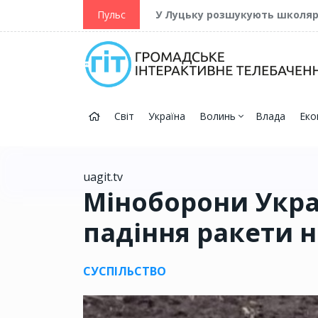
ійну та Перемогу
Пульс
У Луцьку розшукують школя
Світ
Україна
Волинь
Влада
Еко
uagit.tv
Міноборони Укр
падіння ракети н
СУСПІЛЬСТВО