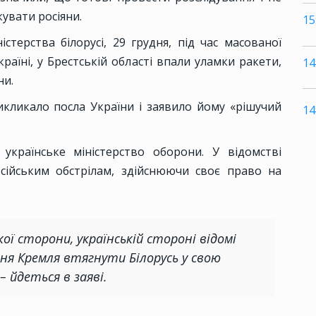
увати росіяни.
15
терства білорусі, 29 грудня, під час масованої
країні, у Брестській області впали уламки ракети,
14
ни.
икликало посла України і заявило йому «рішучий
14
українське міністерство оборони. У відомстві
сійським обстрілам, здійснюючи своє право на
ї сторони, українській стороні відомі
ня Кремля втягнути Білорусь у свою
– йдеться в заяві.