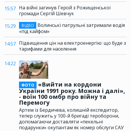
На війні загинув Герой з Рожищенської
15:57
громади Сергій Шевчук
Волинські патрульні затримали водія
ВІДЕО
15:29
«під кайфом»
Підвищення цін на електроенергію: що буде з
14:57
тарифами для населення
14:22
«Вийти на кордони
ФОТО
України 1991 року. Можна і далі»,
- воїн 100 омбр про війну та
Перемогу
Артем із Бердичева, колишній експедитор,
тепер служить у 100-й бригаді тероборони,
допомагаючи доставляти «пекельні
подарунки» окупантам як номер обслуги САУ