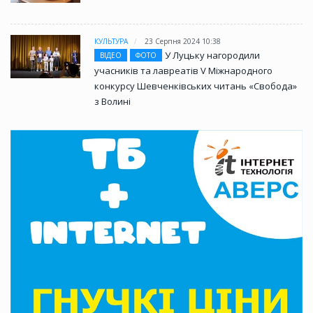
КУЛЬТУРА
23 Серпня 2024 10:38
У Луцьку нагородили
ВІДЕО
ФОТО
учасників та лавреатів V Міжнародного
конкурсу Шевченківських читань «Свобода»
з Волині