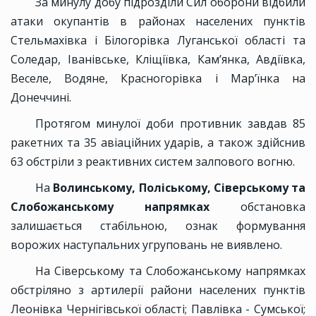
За минулу добу підрозділи Сил оборони відбили
атаки окупантів в районах населених пунктів
Стельмахівка і Білогорівка Луганської області та
Соледар, Іванівське, Кліщіївка, Кам’янка, Авдіївка,
Веселе, Водяне, Красногорівка і Мар’їнка на
Донеччині.
Протягом минулої доби противник завдав 85
ракетних та 35 авіаційних ударів, а також здійснив
63 обстріли з реактивних систем залпового вогню.
На
Волинському, Поліському, Сіверському та
Слобожанському напрямках
обстановка
залишається стабільною, ознак формування
ворожих наступальних угруповань не виявлено.
На Сіверському та Слобожанському напрямках
обстріляно з артилерії райони населених пунктів
Леонівка Чернігівської області; Павлівка - Сумської;