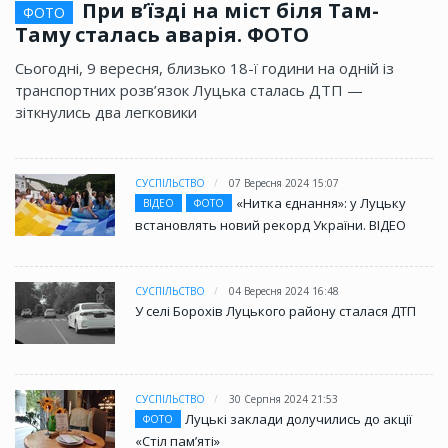
При в’їзді на міст біля Там-
ФОТО
Таму сталась аварія. ФОТО
Сьогодні, 9 вересня, близько 18-ї години на одній із
транспортних розв’язок Луцька сталась ДТП —
зіткнулись два легковики
СУСПІЛЬСТВО
07 Вересня 2024 15:07
«Нитка єднання»: у Луцьку
ВІДЕО
ФОТО
встановлять новий рекорд України. ВІДЕО
СУСПІЛЬСТВО
04 Вересня 2024 16:48
У селі Борохів Луцького району сталася ДТП
СУСПІЛЬСТВО
30 Серпня 2024 21:53
Луцькі заклади долучились до акції
ФОТО
«Стіл памʼяті»