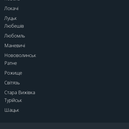
Локачі
Луцьк
Любешів
Любомль
Маневичі
Нововолинськ
Ратне
Рожище
Світязь
Стара Вижівка
Турійськ
Шацьк