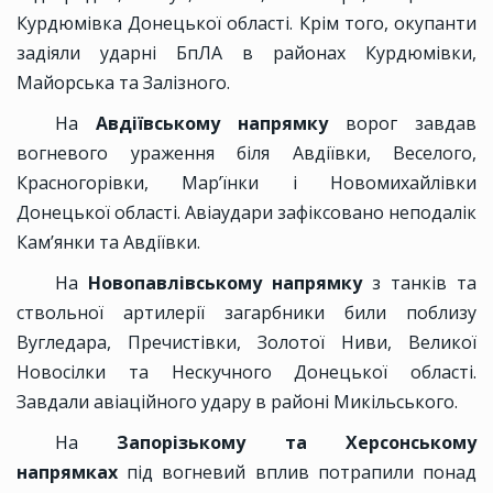
Курдюмівка Донецької області. Крім того, окупанти
задіяли ударні БпЛА в районах Курдюмівки,
Майорська та Залізного.
На
Авдіївському напрямку
ворог завдав
вогневого ураження біля Авдіївки, Веселого,
Красногорівки, Марʼїнки і Новомихайлівки
Донецької області. Авіаудари зафіксовано неподалік
Кам’янки та Авдіївки.
На
Новопавлівському напрямку
з танків та
ствольної артилерії загарбники били поблизу
Вугледара, Пречистівки, Золотої Ниви, Великої
Новосілки та Нескучного Донецької області.
Завдали авіаційного удару в районі Микільського.
На
Запорізькому та Херсонському
напрямках
під вогневий вплив потрапили понад