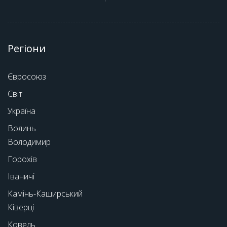
Регіони
Євросоюз
Світ
Україна
Волинь
Володимир
Горохів
Іваничі
Камінь-Каширський
Ківерці
Ковель