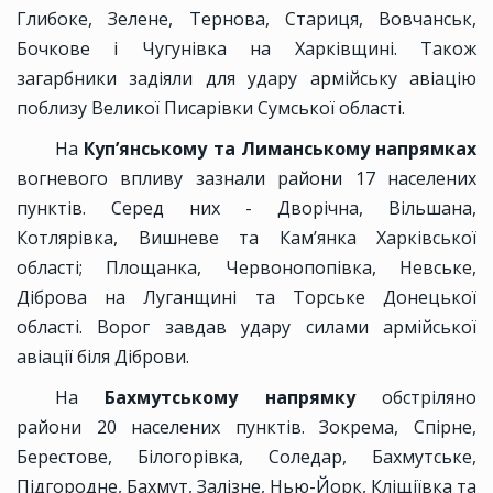
Глибоке, Зелене, Тернова, Стариця, Вовчанськ,
Бочкове і Чугунівка на Харківщині. Також
загарбники задіяли для удару армійську авіацію
поблизу Великої Писарівки Сумської області.
На
Куп’янському та Лиманському напрямках
вогневого впливу зазнали райони 17 населених
пунктів. Серед них - Дворічна, Вільшана,
Котлярівка, Вишневе та Кам’янка Харківської
області; Площанка, Червонопопівка, Невське,
Діброва на Луганщині та Торське Донецької
області. Ворог завдав удару силами армійської
авіації біля Діброви.
На
Бахмутському напрямку
обстріляно
райони 20 населених пунктів. Зокрема, Спірне,
Берестове, Білогорівка, Соледар, Бахмутське,
Підгородне, Бахмут, Залізне, Нью-Йорк, Кліщіївка та