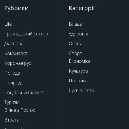
Рубрики
Категорії
Life
Влада
Громадський сектор
Здоров'я
Діаспора
Освіта
Комуналка
Спорт
Економіка
Коронавірус
Культура
Погода
Політика
Природа
Суспільство
Соціальний захист
Туризм
Війна з Росією
Втрата