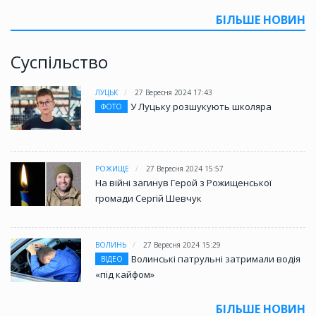
БІЛЬШЕ НОВИН
Суспільство
ЛУЦЬК
27 Вересня 2024 17:43
У Луцьку розшукують школяра
ФОТО
РОЖИЩЕ
27 Вересня 2024 15:57
На війні загинув Герой з Рожищенської
громади Сергій Шевчук
ВОЛИНЬ
27 Вересня 2024 15:29
Волинські патрульні затримали водія
ВІДЕО
«під кайфом»
БІЛЬШЕ НОВИН