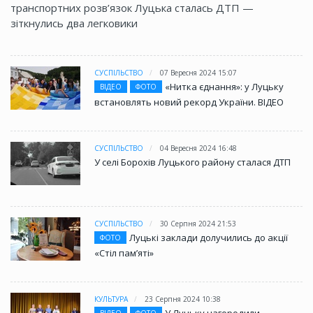
транспортних розв’язок Луцька сталась ДТП —
зіткнулись два легковики
СУСПІЛЬСТВО
07 Вересня 2024 15:07
«Нитка єднання»: у Луцьку
ВІДЕО
ФОТО
встановлять новий рекорд України. ВІДЕО
СУСПІЛЬСТВО
04 Вересня 2024 16:48
У селі Борохів Луцького району сталася ДТП
СУСПІЛЬСТВО
30 Серпня 2024 21:53
Луцькі заклади долучились до акції
ФОТО
«Стіл памʼяті»
КУЛЬТУРА
23 Серпня 2024 10:38