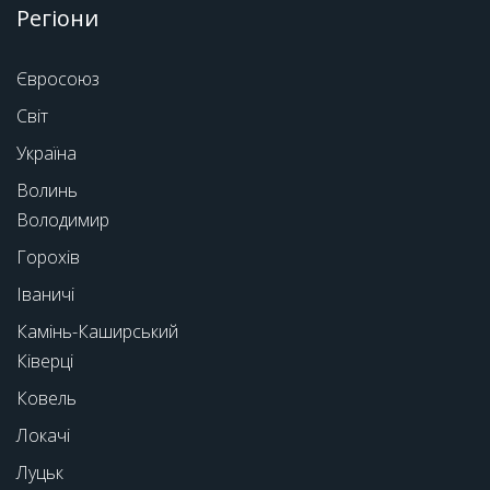
Регіони
Євросоюз
Світ
Україна
Волинь
Володимир
Горохів
Іваничі
Камінь-Каширський
Ківерці
Ковель
Локачі
Луцьк