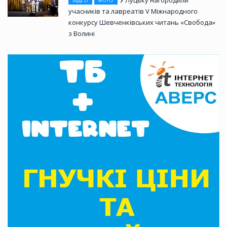
У Луцьку нагородили
ВІДЕО
ФОТО
учасників та лавреатів V Міжнародного
конкурсу Шевченківських читань «Свобода»
з Волині