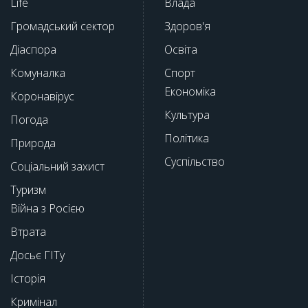
Life
Влада
Громадський сектор
Здоров'я
Діаспора
Освіта
Комуналка
Спорт
Економіка
Коронавірус
Культура
Погода
Політика
Природа
Суспільство
Соціальний захист
Туризм
Війна з Росією
Втрата
Досьє ГІТу
Історія
Кримінал