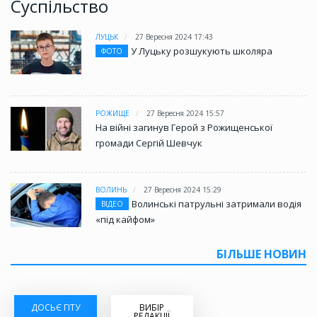
Суспільство
ЛУЦЬК
27 Вересня 2024 17:43
У Луцьку розшукують школяра
ФОТО
РОЖИЩЕ
27 Вересня 2024 15:57
На війні загинув Герой з Рожищенської
громади Сергій Шевчук
ВОЛИНЬ
27 Вересня 2024 15:29
Волинські патрульні затримали водія
ВІДЕО
«під кайфом»
БІЛЬШЕ НОВИН
ДОСЬЄ ГІТУ
ВИБІР
РЕДАКЦІЇ