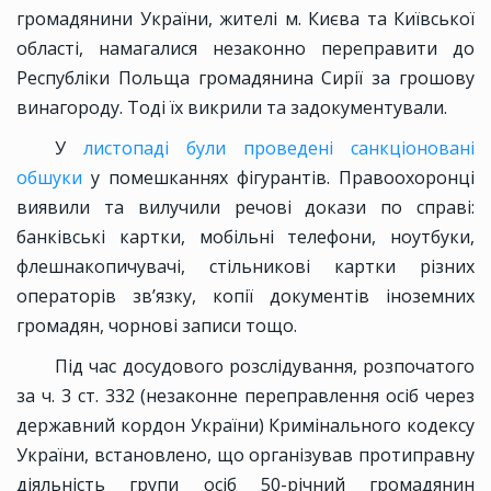
громадянини України, жителі м. Києва та Київської
області, намагалися незаконно переправити до
Республіки Польща громадянина Сирії за грошову
винагороду. Тоді їх викрили та задокументували.
У
листопаді були проведені санкціоновані
обшуки
у помешканнях фігурантів. Правоохоронці
виявили та вилучили речові докази по справі:
банківські картки, мобільні телефони, ноутбуки,
флешнакопичувачі, стільникові картки різних
операторів зв’язку, копії документів іноземних
громадян, чорнові записи тощо.
Під час досудового розслідування, розпочатого
за ч. 3 ст. 332 (незаконне переправлення осіб через
державний кордон України) Кримінального кодексу
України, встановлено, що організував протиправну
діяльність групи осіб 50-річний громадянин