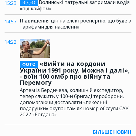
Волинські патрульні затримали водія
ВІДЕО
15:29
«під кайфом»
Підвищення цін на електроенергію: що буде з
14:57
тарифами для населення
14:22
«Вийти на кордони
ФОТО
України 1991 року. Можна і далі»,
- воїн 100 омбр про війну та
Перемогу
Артем із Бердичева, колишній експедитор,
тепер служить у 100-й бригаді тероборони,
допомагаючи доставляти «пекельні
подарунки» окупантам як номер обслуги САУ
2С22 «Богдана»
БІЛЬШЕ НОВИН