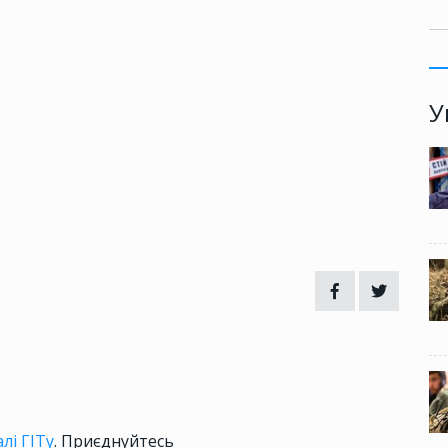
У
лі ГІТу
. Приєднуйтесь