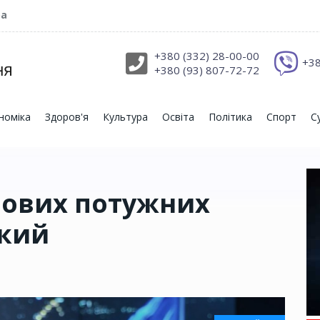
ра
+380 (332) 28-00-00
+38
+380 (93) 807-72-72
номіка
Здоров'я
Культура
Освіта
Політика
Спорт
С
 нових потужних
ький