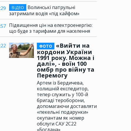
Волинські патрульні
ВІДЕО
:29
затримали водія «під кайфом»
Підвищення цін на електроенергію:
:57
що буде з тарифами для населення
«Вийти на
:22
ФОТО
кордони України
1991 року. Можна і
далі», - воїн 100
омбр про війну та
Перемогу
Артем із Бердичева,
колишній експедитор,
тепер служить у 100-й
бригаді тероборони,
допомагаючи доставляти
«пекельні подарунки»
окупантам як номер
обслуги САУ 2С22
«Богдана»