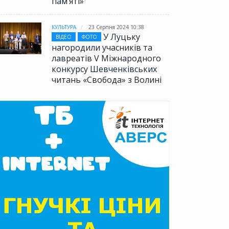
памʼяті»
КУЛЬТУРА
23 Серпня 2024 10:38
У Луцьку
ВІДЕО
ФОТО
нагородили учасників та
лавреатів V Міжнародного
конкурсу Шевченківських
читань «Свобода» з Волині