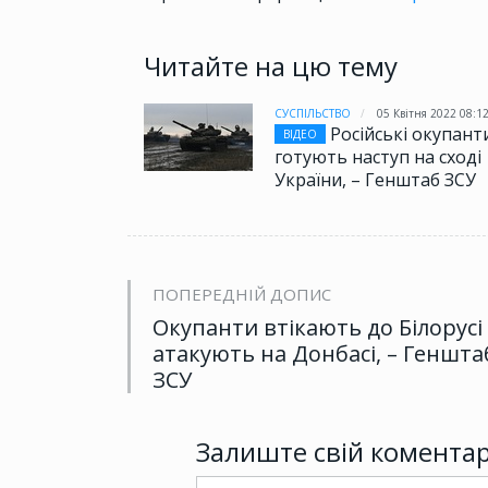
Читайте на цю тему
СУСПІЛЬСТВО
05 Квітня 2022 08:1
Російські окупант
ВІДЕО
готують наступ на сході
України, – Генштаб ЗСУ
ПОПЕРЕДНІЙ ДОПИС
Окупанти втікають до Білорусі 
атакують на Донбасі, – Геншта
ЗСУ
Залиште свій комента