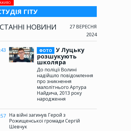
АЖИВО
СТУДІЯ ГІТУ
СТАННІ НОВИНИ
27 ВЕРЕСНЯ
2024
У Луцьку
:43
ФОТО
розшукують
школяра
До поліції Волині
надійшло повідомлення
про зникнення
малолітнього Артура
Найдича, 2013 року
народження
На війні загинув Герой з
:57
Рожищенської громади Сергій
Шевчук