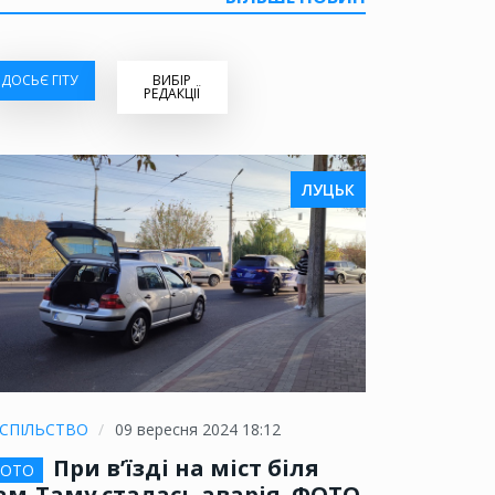
ДОСЬЄ ГІТУ
ВИБІР
РЕДАКЦІЇ
ЛУЦЬК
СПІЛЬСТВО
09 вересня 2024 18:12
При в’їзді на міст біля
ОТО
ам-Таму сталась аварія. ФОТО