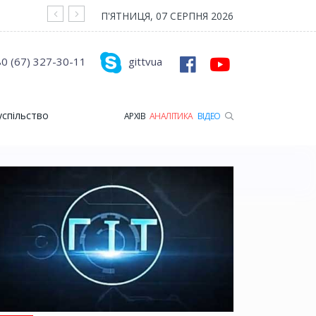
На війні загинув Герой з Рожищенської гр
П'ЯТНИЦЯ, 07 СЕРПНЯ 2026
0 (67) 327-30-11
gittvua
успільство
АРХІВ
АНАЛІТИКА
ВІДЕО