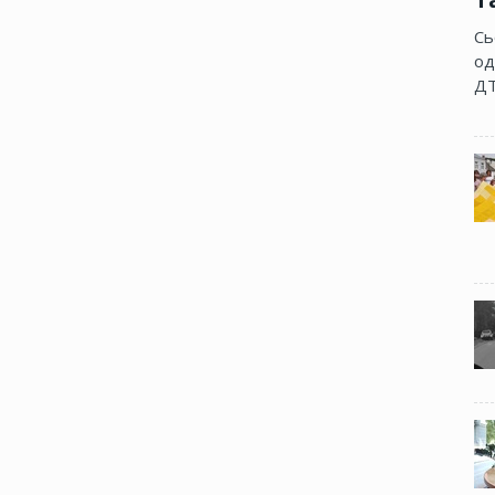
Сь
од
ДТ