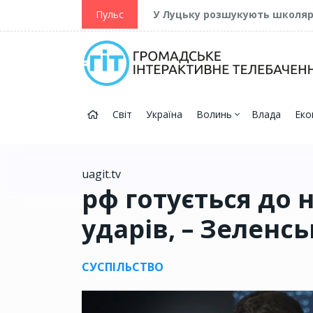
ійну та Перемогу
Пульс
У Луцьку розшукують школя
Світ
Україна
Волинь
Влада
Еко
uagit.tv
рф готується до
ударів, – Зеленс
СУСПІЛЬСТВО