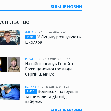
БІЛЬШЕ НОВИН
успільство
ЛУЦЬК
27 Вересня 2024 17:43
У Луцьку розшукують
ФОТО
школяра
РОЖИЩЕ
27 Вересня 2024 15:57
На війні загинув Герой з
Рожищенської громади
Сергій Шевчук
ВОЛИНЬ
27 Вересня 2024 15:29
Волинські патрульні
ВІДЕО
затримали водія «під
кайфом»
БІЛЬШЕ НОВИН