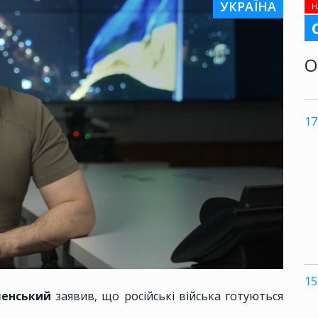
УКРАЇНА
Н
О
17
15
енський
заявив, що російські війська готуються