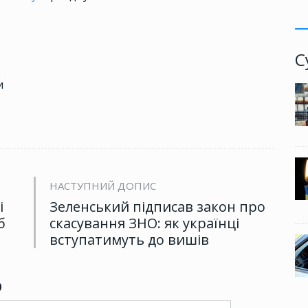
С
2
и
НАСТУПНИЙ ДОПИС
і
Зеленський підписав закон про
б
скасування ЗНО: як українці
вступатимуть до вишів
р