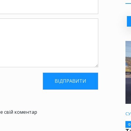
е свій коментар
СУ
Ф
Т