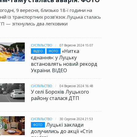
огодні, 9 вересня, близько 18-ї години на
ній із транспортних розв’язок Луцька сталась
П — зіткнулись два легковики
СУСПІЛЬСТВО
07 Вересня 2024 15:07
«Нитка
ВІДЕО
ФОТО
єднання»: у Луцьку
встановлять новий рекорд
України. ВІДЕО
СУСПІЛЬСТВО
04 Вересня 2024 16:48
У селі Борохів Луцького
району сталася ДТП
СУСПІЛЬСТВО
30 Серпня 2024 21:53
Луцькі заклади
ФОТО
долучились до акції «Стіл