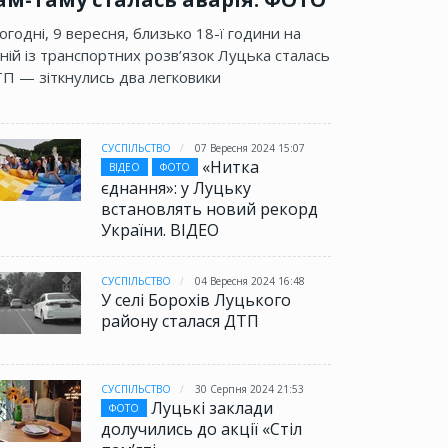
огодні, 9 вересня, близько 18-ї години на
ній із транспортних розв’язок Луцька сталась
П — зіткнулись два легковики
СУСПІЛЬСТВО
07 Вересня 2024 15:07
«Нитка
ВІДЕО
ФОТО
єднання»: у Луцьку
встановлять новий рекорд
України. ВІДЕО
СУСПІЛЬСТВО
04 Вересня 2024 16:48
У селі Борохів Луцького
району сталася ДТП
СУСПІЛЬСТВО
30 Серпня 2024 21:53
Луцькі заклади
ФОТО
долучились до акції «Стіл