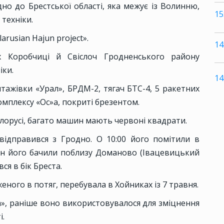
одно до Брестської області, яка межує із Волинню,
15
техніки.
arusian Hajun project».
14
х Коробчиці й Свіслоч Гродненського району
іки.
14
ажівки «Урал», БРДМ-2, тягач БТС-4, 5 ракетних
омплексу «Ос»а, покриті брезентом.
лорусі, багато машин мають червоні квадрати.
відправився з Гродно. О 10:00 його помітили в
ин його бачили поблизу Доманово (Івацевицький
вся в бік Бреста.
ного в потяг, перебувала в Хойниках із 7 травня.
», раніше воно використовувалося для зміцнення
і.