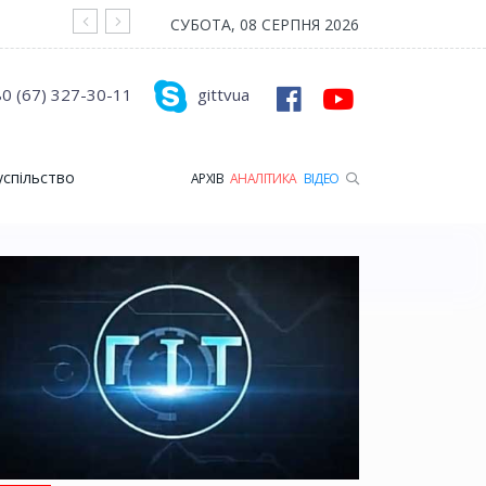
На війні загинув Герой з Рожищенської гр
СУБОТА, 08 СЕРПНЯ 2026
0 (67) 327-30-11
gittvua
успільство
АРХІВ
АНАЛІТИКА
ВІДЕО