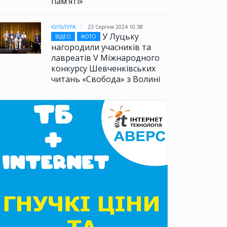
памʼяті»
КУЛЬТУРА
23 Серпня 2024 10:38
У Луцьку
ВІДЕО
ФОТО
нагородили учасників та
лавреатів V Міжнародного
конкурсу Шевченківських
читань «Свобода» з Волині