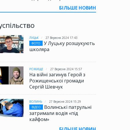
БІЛЬШЕ НОВИН
успільство
ЛУЦЬК
27 Вересня 2024 17:43
У Луцьку розшукують
ФОТО
школяра
РОЖИЩЕ
27 Вересня 2024 15:57
На війні загинув Герой з
Рожищенської громади
Сергій Шевчук
ВОЛИНЬ
27 Вересня 2024 15:29
Волинські патрульні
ВІДЕО
затримали водія «під
кайфом»
БІЛЬШЕ НОВИН