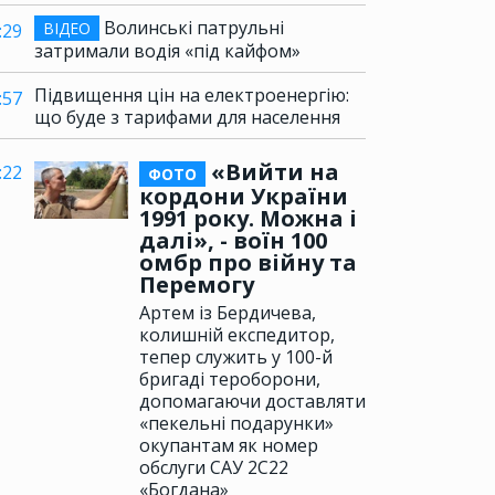
Волинські патрульні
ВІДЕО
:29
затримали водія «під кайфом»
Підвищення цін на електроенергію:
:57
що буде з тарифами для населення
«Вийти на
:22
ФОТО
кордони України
1991 року. Можна і
далі», - воїн 100
омбр про війну та
Перемогу
Артем із Бердичева,
колишній експедитор,
тепер служить у 100-й
бригаді тероборони,
допомагаючи доставляти
«пекельні подарунки»
окупантам як номер
обслуги САУ 2С22
«Богдана»