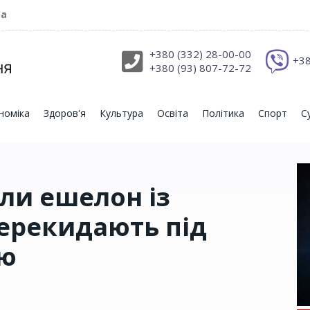
ра
+380 (332) 28-00-00
+38
+380 (93) 807-72-72
номіка
Здоров'я
Культура
Освіта
Політика
Спорт
С
или ешелон із
перекидають під
ню