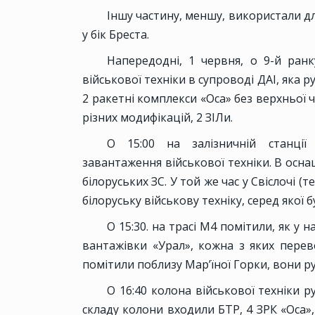
Іншу частину, меншу, використали дл
у бік Бреста.
Напередодні, 1 червня, о 9-й ранк
військової техніки в супроводі ДАІ, яка р
2 ракетні комплекси «Оса» без верхньої 
різних модифікацій, 2 ЗІЛи.
О 15:00 на залізничній станції
завантаження військової техніки. В осн
білоруських ЗС. У той же час у Свіслочі
білоруську військову техніку, серед якої
О 15:30. на трасі М4 помітили, як у 
вантажівки «Урал», кожна з яких перево
помітили поблизу Мар’їної Горки, вони ру
О 16:40 колона військової техніки 
складу колони входили БТР, 4 ЗРК «Оса»,