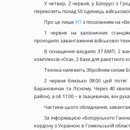
У четвер, 2 червня, у Білорусі з Гр
перевозять понад 50 одиниць військової 
Про це пише
УП
з посиланням на «Bel
1 червня на залізничних станція
проходило завантаження військової техн
В оснащення входило 37 БМП, 2 вант
комплексів «Оса», 2 бази для ракетного к
Техніка належить Збройним силам Бі
2 червня близько 08:00 цей потяг 
Барановичах та Лісному. Через 40 хвил
район), а об 11:00 – в Івацевичах, він руха
Частина цього обладнання, завантаже
За інформацією «Білоруського Гаюна
кордону з Україною в Гомельській област