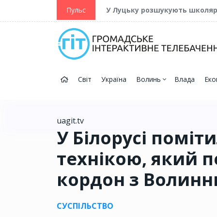
ійну та Перемогу
Пульс
У Луцьку розшукують школя
Світ
Україна
Волинь
Влада
Еко
uagit.tv
У Білорусі поміт
технікою, який 
кордон з Волин
СУСПІЛЬСТВО