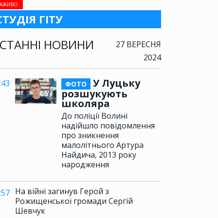
АЖИВО
СТУДІЯ ГІТУ
СТАННІ НОВИНИ
27 ВЕРЕСНЯ
2024
У Луцьку
:43
ФОТО
розшукують
школяра
До поліції Волині
надійшло повідомлення
про зникнення
малолітнього Артура
Найдича, 2013 року
народження
На війні загинув Герой з
:57
Рожищенської громади Сергій
Шевчук