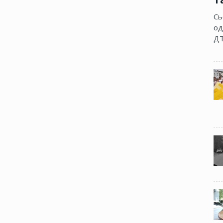
Сь
од
ДТ