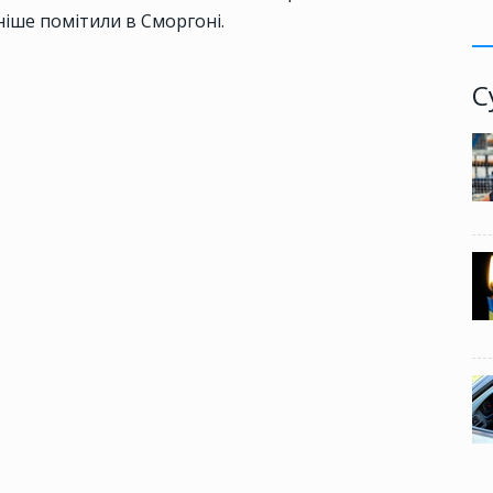
аніше помітили в Сморгоні.
С