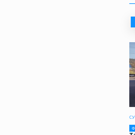
СУ
Ф
Т