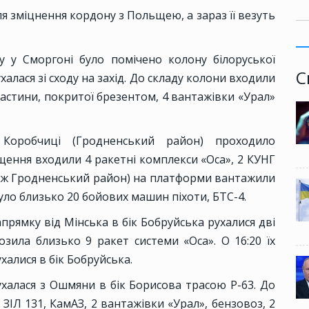
я зміцнення кордону з Польщею, а зараз її везуть
у у Сморгоні було помічено колону білоруської
С
ухалася зі сходу на захід. До складу колони входили
частини, покритої брезентом, 4 вантажівки «Урал»
 Коробчиці (Гродненський район) проходило
ащення входили 4 ракетні комплекси «Оса», 2 КУНГ
 (теж Гродненський район) на платформи вантажили
 було близько 20 бойових машин піхоти, БТС-4.
напрямку від Мінська в бік Бобруйська рухалися дві
зила близько 9 ракет системи «Оса». О 16:20 їх
халися в бік Бобруйська.
рухалася з Ошмяни в бік Борисова трасою Р-63. До
 ЗІЛ 131, КамАЗ, 2 вантажівки «Урал», бензовоз, 2