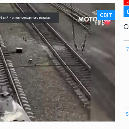
Н
СВІТ
О
17
15