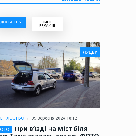
ДОСЬЄ ГІТУ
ВИБІР
РЕДАКЦІЇ
ЛУЦЬК
СПІЛЬСТВО
09 вересня 2024 18:12
При в’їзді на міст біля
ОТО
ам-Таму сталась аварія. ФОТО