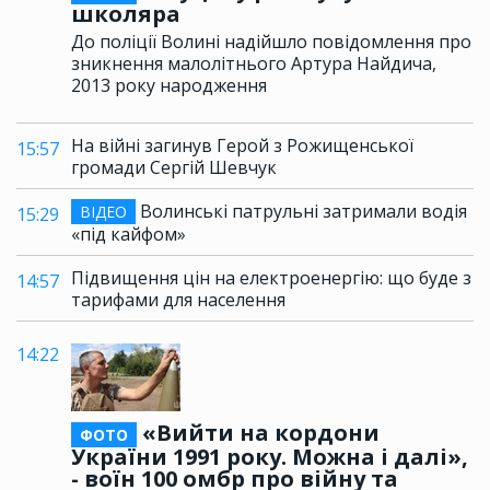
школяра
До поліції Волині надійшло повідомлення про
зникнення малолітнього Артура Найдича,
2013 року народження
На війні загинув Герой з Рожищенської
15:57
громади Сергій Шевчук
Волинські патрульні затримали водія
ВІДЕО
15:29
«під кайфом»
Підвищення цін на електроенергію: що буде з
14:57
тарифами для населення
14:22
«Вийти на кордони
ФОТО
України 1991 року. Можна і далі»,
- воїн 100 омбр про війну та