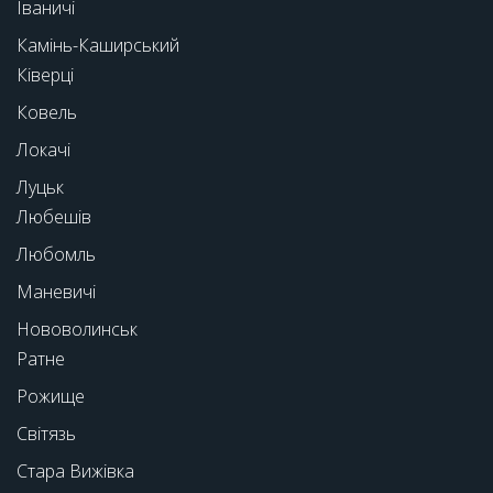
Іваничі
Камінь-Каширський
Ківерці
Ковель
Локачі
Луцьк
Любешів
Любомль
Маневичі
Нововолинськ
Ратне
Рожище
Світязь
Стара Вижівка