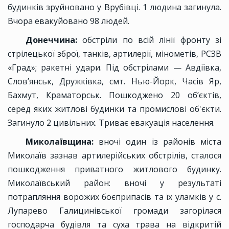
будинків зруйновано у Врубівці. 1 людина загинула.
Вчора евакуйовано 98 людей.
Донеччина:
обстріли по всій лінії фронту зі
стрілецької зброї, танків, артилерії, мінометів, РСЗВ
«Град»; ракетні удари. Під обстрілами — Авдіївка,
Слов’янськ, Дружківка, смт. Нью-Йорк, Часів Яр,
Бахмут, Краматорськ. Пошкоджено 20 об’єктів,
серед яких житлові будинки та промислові об'єкти.
Загинуло 2 цивільних. Триває евакуація населення.
Миколаївщина:
вночі один із районів міста
Миколаїв зазнав артилерійських обстрілів, сталося
пошкодження приватного житлового будинку.
Миколаївський район: вночі у результаті
потрапляння ворожих боєприпасів та їх уламків у с.
Лупарево Галицинівської громади загорілася
господарча будівля та суха трава на відкритій