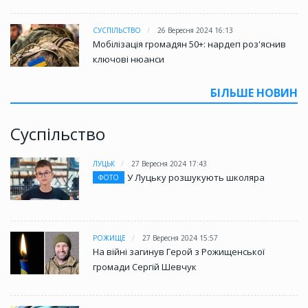
СУСПІЛЬСТВО
26 Вересня 2024 16:13
Мобілізація громадян 50+: нардеп роз'яснив
ключові нюанси
БІЛЬШЕ НОВИН
Суспільство
ЛУЦЬК
27 Вересня 2024 17:43
У Луцьку розшукують школяра
ФОТО
РОЖИЩЕ
27 Вересня 2024 15:57
На війні загинув Герой з Рожищенської
громади Сергій Шевчук