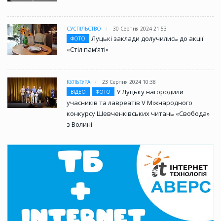
СУСПІЛЬСТВО
30 Серпня 2024 21:53
Луцькі заклади долучились до акції
ФОТО
«Стіл памʼяті»
КУЛЬТУРА
23 Серпня 2024 10:38
У Луцьку нагородили
ВІДЕО
ФОТО
учасників та лавреатів V Міжнародного
конкурсу Шевченківських читань «Свобода»
з Волині