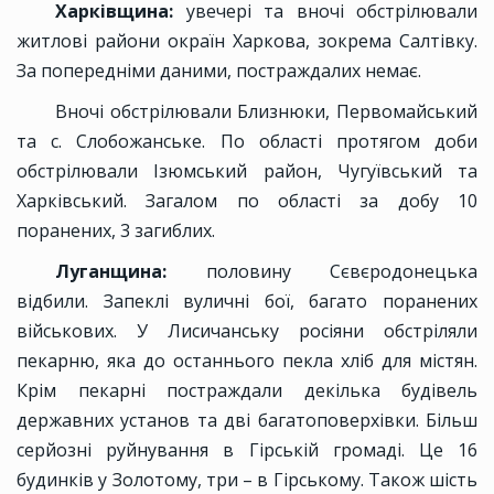
Харківщина:
увечері та вночі обстрілювали
житлові райони окраїн Харкова, зокрема Салтівку.
За попередніми даними, постраждалих немає.
Вночі обстрілювали Близнюки, Первомайський
та с. Слобожанське. По області протягом доби
обстрілювали Ізюмський район, Чугуївський та
Харківський. Загалом по області за добу 10
поранених, 3 загиблих.
Луганщина:
половину Сєвєродонецька
відбили. Запеклі вуличні бої, багато поранених
військових. У Лисичанську росіяни обстріляли
пекарню, яка до останнього пекла хліб для містян.
Крім пекарні постраждали декілька будівель
державних установ та дві багатоповерхівки. Більш
серйозні руйнування в Гірській громаді. Це 16
будинків у Золотому, три – в Гірському. Також шість