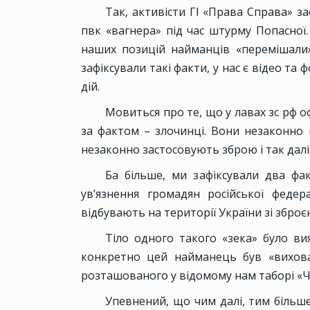
Так, активісти ГІ «Права Справа» з
пвк «вагнера» під час штурму Попасної.
наших позицій найманців «перемішали
зафіксували такі факти, у нас є відео та
дій.
Мовиться про те, що у лавах зс рф о
за фактом – злочинці. Вони незаконно
незаконно застосовують зброю і так далі
Ба більше, ми зафіксували два фак
ув’язнення громадян російської федер
відбувають на території України зі зброєю
Тіло одного такого «зека» було ви
конкретно цей найманець був «вихова
розташованого у відомому нам таборі «
Упевнений, що чим далі, тим більше