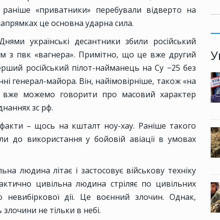
о раніше «приватники» перебували відверто на
напрямках це основна ударна сила.
Днями українські десантники збили російський
У
м з пвк «вагнера». Примітно, що це вже другий
рший російський пілот-найманець на Су −25 без
нні генерал-майора. Він, найімовірніше, також «на
ми вже можемо говорити про масовий характер
днаннях зс рф.
 факти – щось на кшталт ноу-хау. Раніше такого
ли до використання у бойовій авіації в умовах
ьна людина літає і застосовує військову техніку
актично цивільна людина стріляє по цивільних
 невибіркової дії. Це воєнний злочин. Однак,
злочини не тільки в небі.