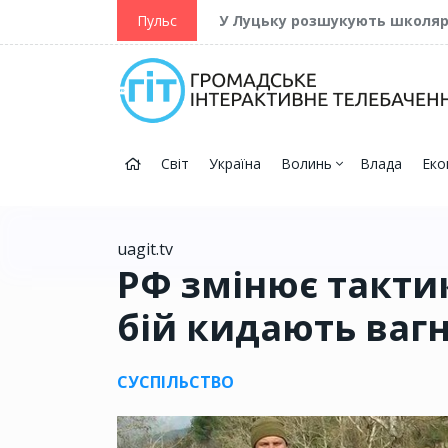
ійну та Перемогу
Пульс
У Луцьку розшукують школя
Світ
Україна
Волинь
Влада
Еко
uagit.tv
РФ змінює тактик
бій кидають вагне
СУСПІЛЬСТВО