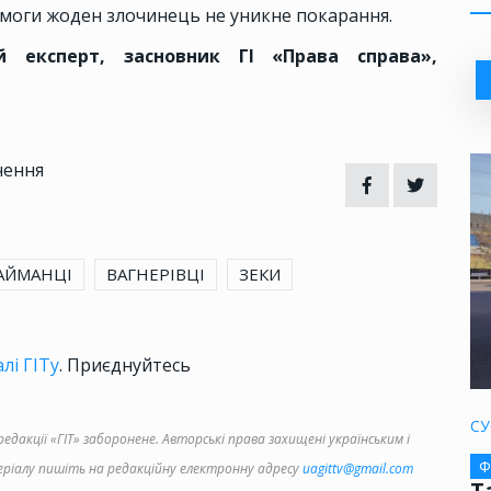
ремоги жоден злочинець не уникне покарання.
 експерт, засновник ГІ «Права справа»,
чення
НАЙМАНЦІ
ВАГНЕРІВЦІ
ЗЕКИ
лі ГІТу
. Приєднуйтесь
СУ
дакції «ГІТ» заборонене. Авторські права захищені українським і
Ф
іалу пишіть на редакційну електронну адресу
uagittv@gmail.com
Т