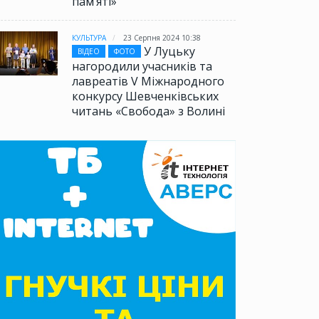
памʼяті»
КУЛЬТУРА
23 Серпня 2024 10:38
У Луцьку
ВІДЕО
ФОТО
нагородили учасників та
лавреатів V Міжнародного
конкурсу Шевченківських
читань «Свобода» з Волині