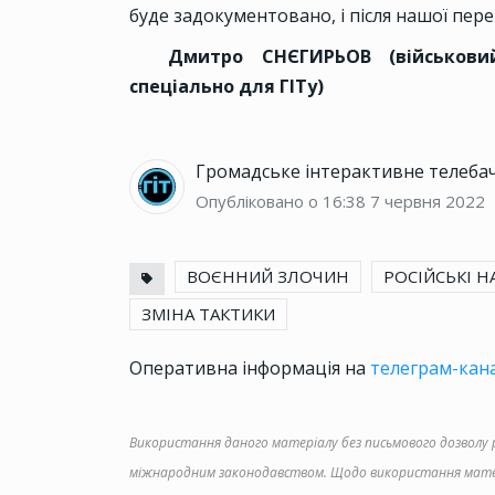
буде задокументовано, і після нашої пе
Дмитро СНЄГИРЬОВ (військовий
спеціально для ГІТу)
Громадське інтерактивне телеба
Опубліковано о 16:38
7 червня 2022
ВОЄННИЙ ЗЛОЧИН
РОСІЙСЬКІ 
ЗМІНА ТАКТИКИ
Оперативна інформація на
телеграм-кана
Використання даного матеріалу без письмового дозволу ре
міжнародним законодавством. Щодо використання матер