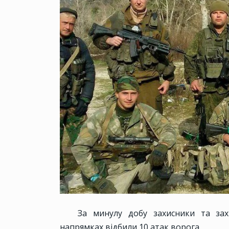
За минулу добу захисники та зах
напрямках відбили 10 атак ворога.