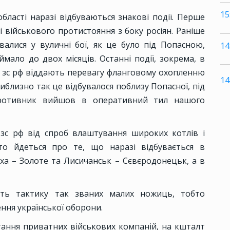
15
бласті наразі відбуваються знакові події. Перше
і військового протистояння з боку росіян. Раніше
валися у вуличні бої, як це було під Попасною,
14
ймало до двох місяців. Останні події, зокрема, в
ер зс рф віддають перевагу фланговому охопленню
14
иблизно так це відбувалося поблизу Попасної, під
противник вийшов в оперативний тил нашого
зс рф від спроб влаштування широких котлів і
то йдеться про те, що наразі відбувається в
ха – Золоте та Лисичанськ – Сєвєродонецьк, а в
ють тактику так званих малих ножиць, тобто
ння української оборони.
тання приватних військових компаній, на кшталт