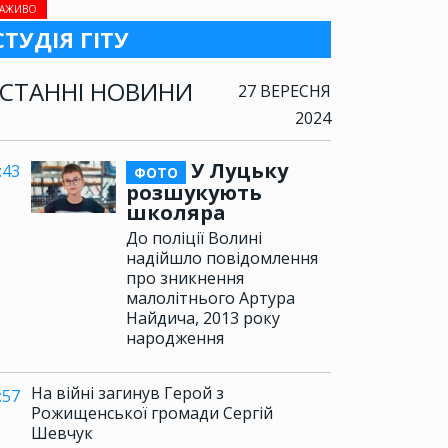
АЖИВО
СТУДІЯ ГІТУ
СТАННІ НОВИНИ
27 ВЕРЕСНЯ
2024
У Луцьку
:43
ФОТО
розшукують
школяра
До поліції Волині
надійшло повідомлення
про зникнення
малолітнього Артура
Найдича, 2013 року
народження
На війні загинув Герой з
:57
Рожищенської громади Сергій
Шевчук