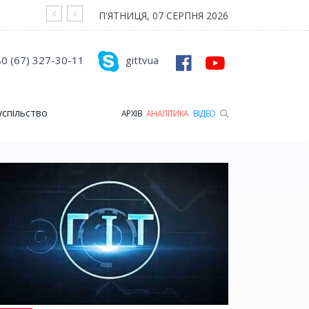
На війні загинув Герой з Рожищенської гр
П'ЯТНИЦЯ, 07 СЕРПНЯ 2026
0 (67) 327-30-11
gittvua
успільство
АРХІВ
АНАЛІТИКА
ВІДЕО