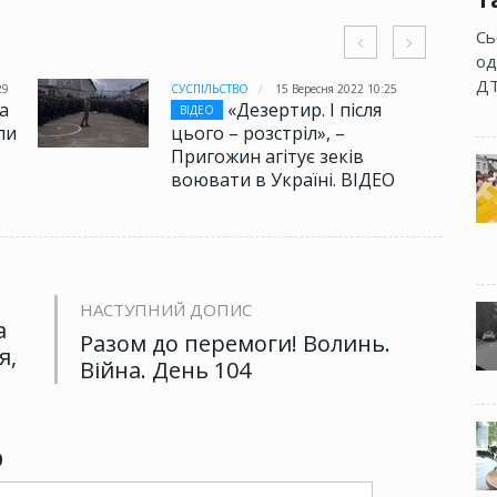
Сь
од
ДТ
29
СУСПІЛЬСТВО
15 Вересня 2022 10:25
а
«Дезертир. І після
ВІДЕО
ли
цього – розстріл», –
Пригожин агітує зеків
воювати в Україні. ВІДЕО
НАСТУПНИЙ ДОПИС
а
Разом до перемоги! Волинь.
я,
Війна. День 104
р