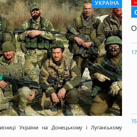
УКРАЇНА
Н
О
17
15
исниці України на Донецькому і Луганському