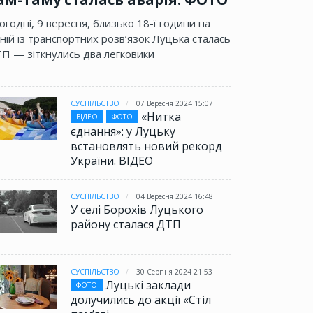
огодні, 9 вересня, близько 18-ї години на
ній із транспортних розв’язок Луцька сталась
П — зіткнулись два легковики
СУСПІЛЬСТВО
15 Серпня 2022 18:40
СУСПІЛ
У Попасній ЗСУ, ймовірно,
Піло
знищили понад сто
розпо
«вагнерівців», – Гайдай
бомби
СУСПІЛЬСТВО
07 Вересня 2024 15:07
плат
«Нитка
ВІДЕО
ФОТО
єднання»: у Луцьку
встановлять новий рекорд
України. ВІДЕО
СУСПІЛЬСТВО
04 Вересня 2024 16:48
У селі Борохів Луцького
району сталася ДТП
СУСПІЛЬСТВО
30 Серпня 2024 21:53
Луцькі заклади
ФОТО
долучились до акції «Стіл