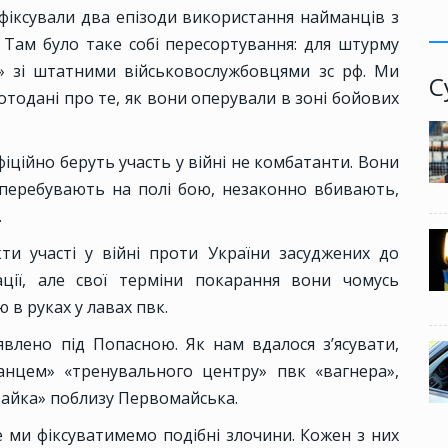
афіксували два епізоди використання найманців з
 Там було таке собі пересортування: для штурму
» зі штатними військовослужбовцями зс рф. Ми
С
 фотодані про те, як вони оперували в зоні бойових
фіційно беруть участь у війні не комбатанти. Вони
 перебувають на полі бою, незаконно вбивають,
.
ти участі у війні проти України засуджених до
ації, але свої терміни покарання вони чомусь
 в руках у лавах пвк.
явлено під Попасною. Як нам вдалося з’ясувати,
нцем» «тренувального центру» пвк «вагнера»,
Чайка» поблизу Первомайська.
 ми фіксуватимемо подібні злочини. Кожен з них