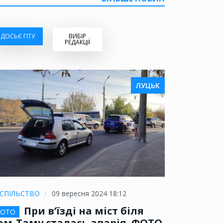
ДОСЬЄ ГІТУ
ВИБІР
РЕДАКЦІЇ
ЛУЦЬК
СПІЛЬСТВО
09 вересня 2024 18:12
При в’їзді на міст біля
ОТО
ам-Таму сталась аварія. ФОТО