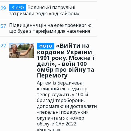
Волинські патрульні
ВІДЕО
:29
затримали водія «під кайфом»
Підвищення цін на електроенергію:
:57
що буде з тарифами для населення
«Вийти на
:22
ФОТО
кордони України
1991 року. Можна і
далі», - воїн 100
омбр про війну та
Перемогу
Артем із Бердичева,
колишній експедитор,
тепер служить у 100-й
бригаді тероборони,
допомагаючи доставляти
«пекельні подарунки»
окупантам як номер
обслуги САУ 2С22
«Богдана»