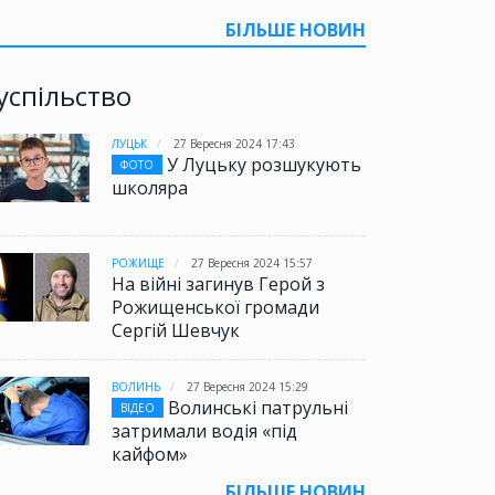
БІЛЬШЕ НОВИН
успільство
ЛУЦЬК
27 Вересня 2024 17:43
У Луцьку розшукують
ФОТО
школяра
РОЖИЩЕ
27 Вересня 2024 15:57
На війні загинув Герой з
Рожищенської громади
Сергій Шевчук
ВОЛИНЬ
27 Вересня 2024 15:29
Волинські патрульні
ВІДЕО
затримали водія «під
кайфом»
БІЛЬШЕ НОВИН