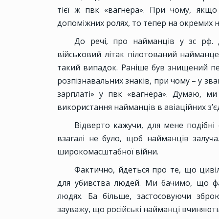
тієї ж пвк «вагнера». При чому, якщ
допоміжних ролях, то тепер на окремих 
До речі, про найманців у зс рф. 
військовий літак пілотований найманце
такий випадок. Раніше був знищений пе
розпізнавальних знаків, при чому – у зва
зарплаті» у пвк «вагнера». Думаю, 
використання найманців в авіаційних з’є
Відверто кажучи, для мене подібні
взагалі не було, щоб найманців залуча
широкомасштабної війни.
Фактично, йдеться про те, що цивіл
для убивства людей. Ми бачимо, що ф
людях. Ба більше, застосовуючи зброю
зауважу, що російські найманці вчиняють 