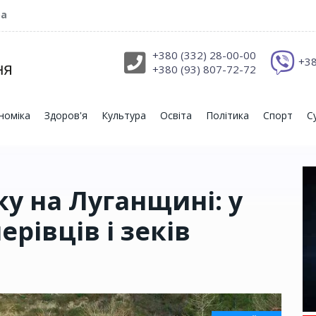
ра
+380 (332) 28-00-00
+38
+380 (93) 807-72-72
номіка
Здоров'я
Культура
Освіта
Політика
Спорт
С
у на Луганщині: у
рівців і зеків