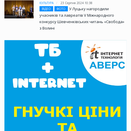
КУЛЬТУРА
23 Серпня 2024 10:38
У Луцьку нагородили
ВІДЕО
ФОТО
учасників та лавреатів V Міжнародного
конкурсу Шевченківських читань «Свобода»
з Волині