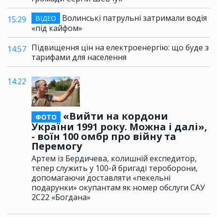
Волинські патрульні затримали водія
ВІДЕО
15:29
«під кайфом»
Підвищення цін на електроенергію: що буде з
14:57
тарифами для населення
14:22
«Вийти на кордони
ФОТО
України 1991 року. Можна і далі»,
- воїн 100 омбр про війну та
Перемогу
Артем із Бердичева, колишній експедитор,
тепер служить у 100-й бригаді тероборони,
допомагаючи доставляти «пекельні
подарунки» окупантам як номер обслуги САУ
2С22 «Богдана»