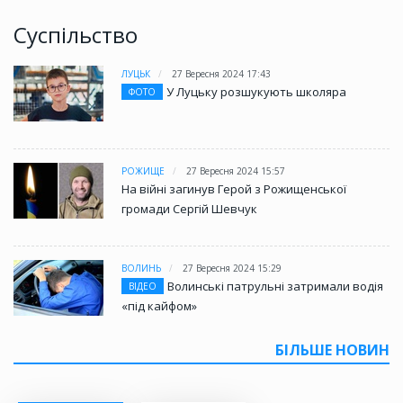
Суспільство
ЛУЦЬК
27 Вересня 2024 17:43
У Луцьку розшукують школяра
ФОТО
РОЖИЩЕ
27 Вересня 2024 15:57
На війні загинув Герой з Рожищенської
громади Сергій Шевчук
ВОЛИНЬ
27 Вересня 2024 15:29
Волинські патрульні затримали водія
ВІДЕО
«під кайфом»
БІЛЬШЕ НОВИН