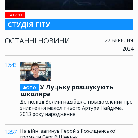
НАЖИВО
СТУДІЯ ГІТУ
ОСТАННІ НОВИНИ
27 ВЕРЕСНЯ
2024
17:43
У Луцьку розшукують
ФОТО
школяра
До поліції Волині надійшло повідомлення про
зникнення малолітнього Артура Найдича,
2013 року народження
На війні загинув Герой з Рожищенської
15:57
громади Сергій Шевчук