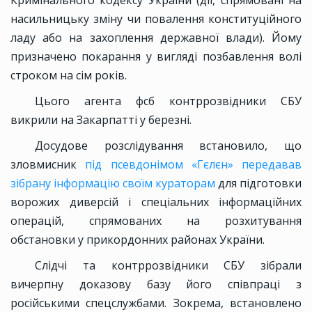
Кримінального кодексу України (дії, спрямовані на
насильницьку зміну чи повалення конституційного
ладу або на захоплення державної влади). Йому
призначено покарання у вигляді позбавлення волі
строком на сім років.
Цього агента фсб контррозвідники СБУ
викрили на Закарпатті у березні.
Досудове розслідування встановило, що
зловмисник
під псевдонімом «Гєлєн» передавав
зібрану інформацію своїм кураторам
для підготовки
ворожих диверсій і спеціальних інформаційних
операцій, спрямованих на розхитування
обстановки у прикордонних районах України.
Слідчі та контррозвідники СБУ зібрали
вичерпну доказову базу його співпраці з
російськими спецслужбами. Зокрема, встановлено