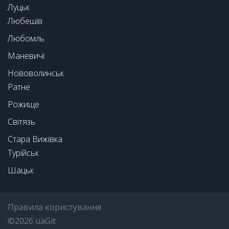
Луцьк
Любешів
Любомль
Маневичі
Нововолинськ
Ратне
Рожище
Світязь
Стара Вижівка
Турійськ
Шацьк
Правила користування
©2026 uaGit