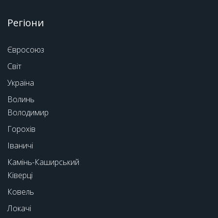
Регіони
Євросоюз
Світ
Україна
Волинь
Володимир
Горохів
Іваничі
Камінь-Каширський
Ківерці
Ковель
Локачі