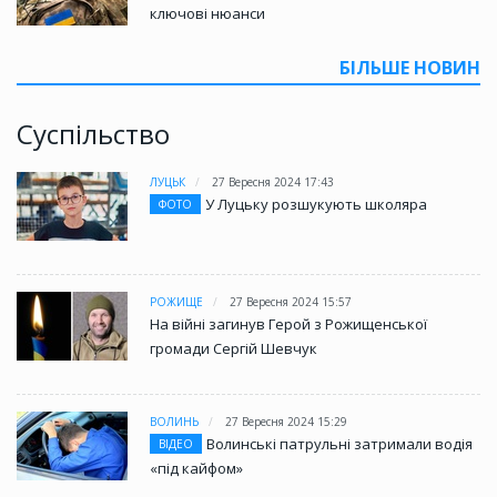
ключові нюанси
БІЛЬШЕ НОВИН
Суспільство
ЛУЦЬК
27 Вересня 2024 17:43
У Луцьку розшукують школяра
ФОТО
РОЖИЩЕ
27 Вересня 2024 15:57
На війні загинув Герой з Рожищенської
громади Сергій Шевчук
ВОЛИНЬ
27 Вересня 2024 15:29
Волинські патрульні затримали водія
ВІДЕО
«під кайфом»