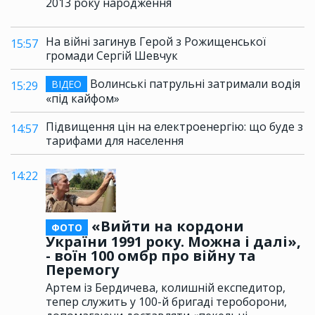
2013 року народження
На війні загинув Герой з Рожищенської
15:57
громади Сергій Шевчук
Волинські патрульні затримали водія
ВІДЕО
15:29
«під кайфом»
Підвищення цін на електроенергію: що буде з
14:57
тарифами для населення
14:22
«Вийти на кордони
ФОТО
України 1991 року. Можна і далі»,
- воїн 100 омбр про війну та
Перемогу
Артем із Бердичева, колишній експедитор,
тепер служить у 100-й бригаді тероборони,