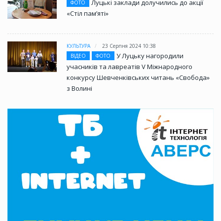
Луцькі заклади долучились до акції
ФОТО
«Стіл памʼяті»
КУЛЬТУРА
23 Серпня 2024 10:38
У Луцьку нагородили
ВІДЕО
ФОТО
учасників та лавреатів V Міжнародного
конкурсу Шевченківських читань «Свобода»
з Волині