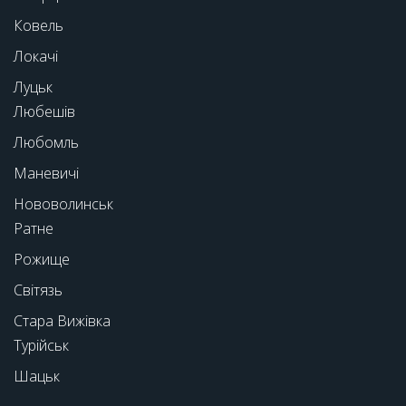
Ковель
Локачі
Луцьк
Любешів
Любомль
Маневичі
Нововолинськ
Ратне
Рожище
Світязь
Стара Вижівка
Турійськ
Шацьк