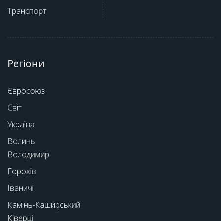
Транспорт
Регіони
Євросоюз
Світ
Україна
Волинь
Володимир
Горохів
Іваничі
Камінь-Каширський
Ківерці