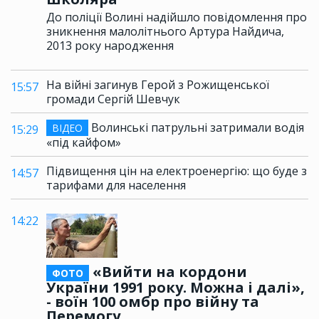
До поліції Волині надійшло повідомлення про
зникнення малолітнього Артура Найдича,
2013 року народження
На війні загинув Герой з Рожищенської
15:57
громади Сергій Шевчук
Волинські патрульні затримали водія
ВІДЕО
15:29
«під кайфом»
Підвищення цін на електроенергію: що буде з
14:57
тарифами для населення
14:22
«Вийти на кордони
ФОТО
України 1991 року. Можна і далі»,
- воїн 100 омбр про війну та
Перемогу