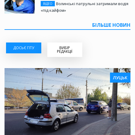
Волинські патрульні затримали водія
ВІДЕО
«під кайфом»
БІЛЬШЕ НОВИН
ДОСЬЄ ГІТУ
ВИБІР
РЕДАКЦІЇ
ЛУЦЬК