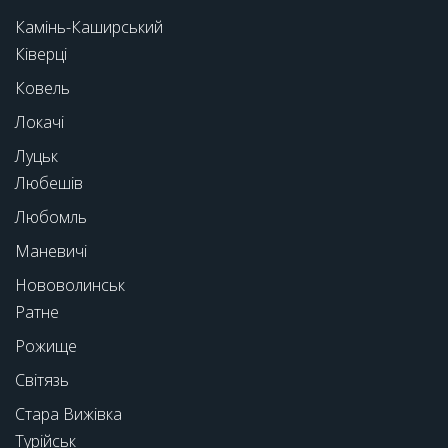
Камінь-Каширський
Ківерці
Ковель
Локачі
Луцьк
Любешів
Любомль
Маневичі
Нововолинськ
Ратне
Рожище
Світязь
Стара Вижівка
Турійськ