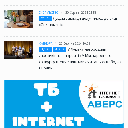
СУСПІЛЬСТВО
30 Серпня 2024 21:53
Луцькі заклади долучились до акції
ФОТО
«Стіл памʼяті»
КУЛЬТУРА
23 Серпня 2024 10:38
У Луцьку нагородили
ВІДЕО
ФОТО
учасників та лавреатів V Міжнародного
конкурсу Шевченківських читань «Свобода»
з Волині