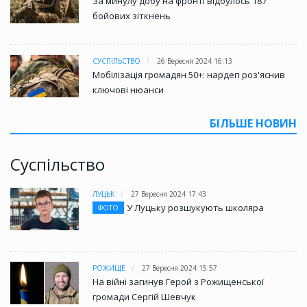
За минулу добу на фронті відбулось 187
бойових зіткнень
СУСПІЛЬСТВО
26 Вересня 2024 16:13
Мобілізація громадян 50+: нардеп роз'яснив
ключові нюанси
БІЛЬШЕ НОВИН
Суспільство
ЛУЦЬК
27 Вересня 2024 17:43
У Луцьку розшукують школяра
ФОТО
РОЖИЩЕ
27 Вересня 2024 15:57
На війні загинув Герой з Рожищенської
громади Сергій Шевчук