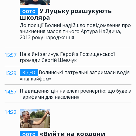
У Луцьку розшукують
ФОТО
школяра
До поліції Волині надійшло повідомлення про
зникнення малолітнього Артура Найдича,
2013 року народження
На війні загинув Герой з Рожищенської
15:57
громади Сергій Шевчук
Волинські патрульні затримали водія
ВІДЕО
15:29
«під кайфом»
Підвищення цін на електроенергію: що буде з
14:57
тарифами для населення
14:22
«Вийти на кордони
ФОТО