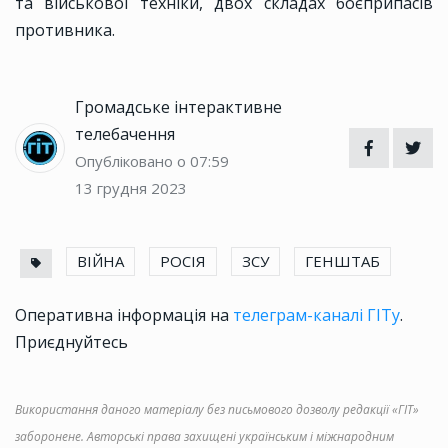
та військової техніки, двох складах боєприпасів
противника.
Громадське інтерактивне
телебачення
Опубліковано о 07:59
13 грудня 2023
ВІЙНА
РОСІЯ
ЗСУ
ГЕНШТАБ
Оперативна інформація на
телеграм-каналі ГІТу
.
Приєднуйтесь
Використання даного матеріалу без письмового дозволу редакції «ГІТ»
заборонене. Авторські права захищені українським і міжнародним