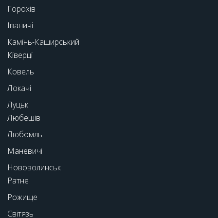
Горохів
Іваничі
Камінь-Каширський
Ківерці
Ковель
Локачі
Луцьк
Любешів
Любомль
Маневичі
Нововолинськ
Ратне
Рожище
Світязь