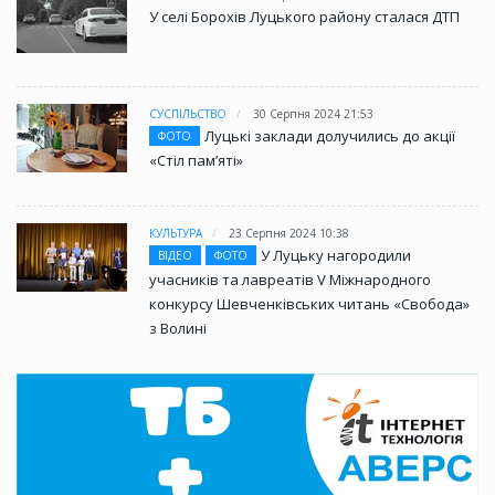
У селі Борохів Луцького району сталася ДТП
СУСПІЛЬСТВО
30 Серпня 2024 21:53
Луцькі заклади долучились до акції
ФОТО
«Стіл памʼяті»
КУЛЬТУРА
23 Серпня 2024 10:38
У Луцьку нагородили
ВІДЕО
ФОТО
учасників та лавреатів V Міжнародного
конкурсу Шевченківських читань «Свобода»
з Волині