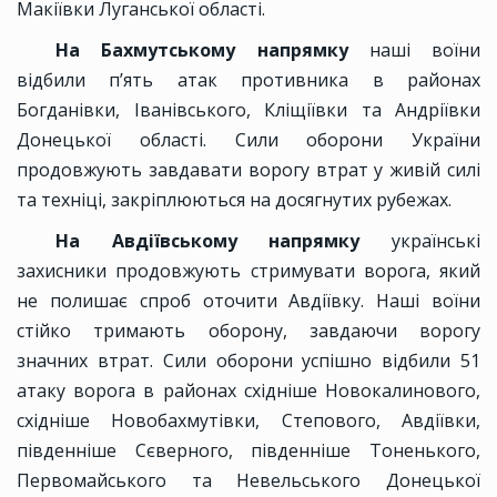
Макіївки Луганської області.
На Бахмутському напрямку
наші воїни
відбили п’ять атак противника в районах
Богданівки, Іванівського, Кліщіївки та Андріївки
Донецької області. Сили оборони України
продовжують завдавати ворогу втрат у живій силі
та техніці, закріплюються на досягнутих рубежах.
На Авдіївському напрямку
українські
захисники продовжують стримувати ворога, який
не полишає спроб оточити Авдіївку. Наші воїни
стійко тримають оборону, завдаючи ворогу
значних втрат. Сили оборони успішно відбили 51
атаку ворога в районах східніше Новокалинового,
східніше Новобахмутівки, Степового, Авдіївки,
південніше Сєверного, південніше Тоненького,
Первомайського та Невельського Донецької