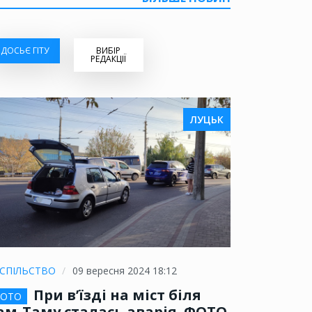
ДОСЬЄ ГІТУ
ВИБІР
РЕДАКЦІЇ
ЛУЦЬК
СПІЛЬСТВО
09 вересня 2024 18:12
При в’їзді на міст біля
ОТО
ам-Таму сталась аварія. ФОТО