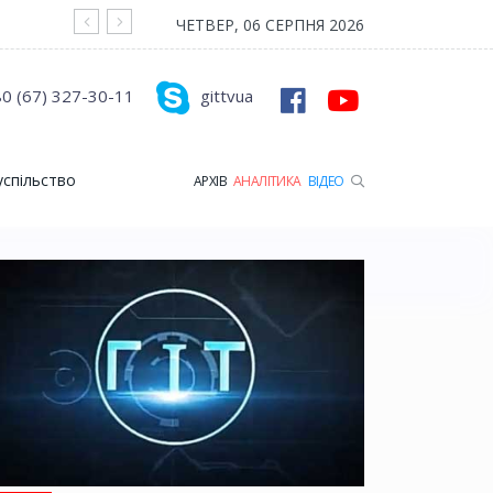
На війні загинув Герой з Рожищенської гр
ЧЕТВЕР, 06 СЕРПНЯ 2026
0 (67) 327-30-11
gittvua
успільство
АРХІВ
АНАЛІТИКА
ВІДЕО