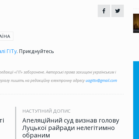
АЇНА
лі ГІТу
. Приєднуйтесь
дакції «ГІТ» заборонене. Авторські права захищені українським і
іалу пишіть на редакційну електронну адресу
uagittv@gmail.com
НАСТУПНИЙ ДОПИС
ті
Апеляційний суд визнав голову
Луцької райради нелегітимно
обраним