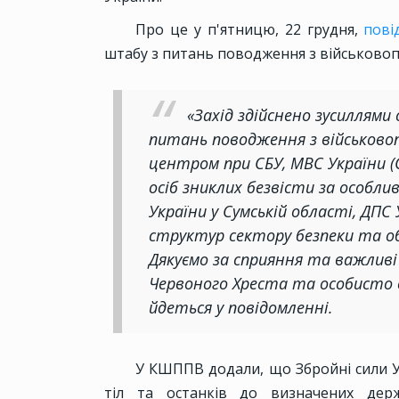
Про це у п'ятницю, 22 грудня,
пов
штабу з питань поводження з військов
«Захід здійснено зусиллями
питань поводження з військовоп
центром при СБУ, МВС України 
осіб зниклих безвісти за особли
України у Сумській області, ДП
структур сектору безпеки та об
Дякуємо за сприяння та важлив
Червоного Хреста та особисто оч
йдеться у повідомленні.
У КШППВ додали, що Збройні сили У
тіл та останків до визначених держ