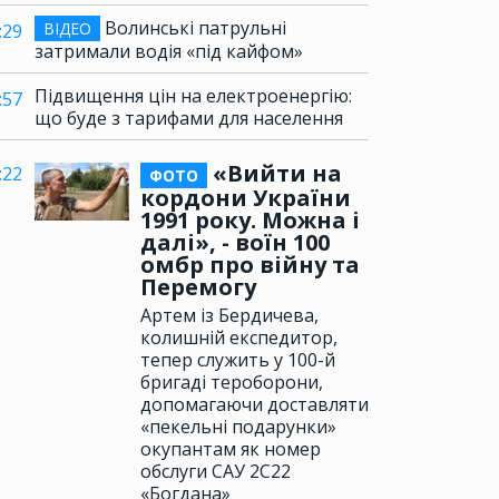
Волинські патрульні
ВІДЕО
:29
затримали водія «під кайфом»
Підвищення цін на електроенергію:
:57
що буде з тарифами для населення
«Вийти на
:22
ФОТО
кордони України
1991 року. Можна і
далі», - воїн 100
омбр про війну та
Перемогу
Артем із Бердичева,
колишній експедитор,
тепер служить у 100-й
бригаді тероборони,
допомагаючи доставляти
«пекельні подарунки»
окупантам як номер
обслуги САУ 2С22
«Богдана»