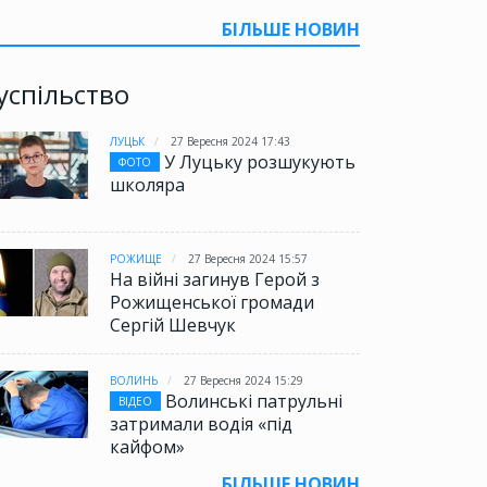
БІЛЬШЕ НОВИН
успільство
ЛУЦЬК
27 Вересня 2024 17:43
У Луцьку розшукують
ФОТО
школяра
РОЖИЩЕ
27 Вересня 2024 15:57
На війні загинув Герой з
Рожищенської громади
Сергій Шевчук
ВОЛИНЬ
27 Вересня 2024 15:29
Волинські патрульні
ВІДЕО
затримали водія «під
кайфом»
БІЛЬШЕ НОВИН