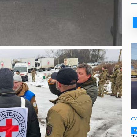
СУ
Ф
Т