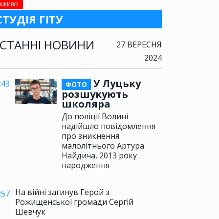
АЖИВО
СТУДІЯ ГІТУ
СТАННІ НОВИНИ
27 ВЕРЕСНЯ
2024
У Луцьку
:43
ФОТО
розшукують
школяра
До поліції Волині
надійшло повідомлення
про зникнення
малолітнього Артура
Найдича, 2013 року
народження
На війні загинув Герой з
:57
Рожищенської громади Сергій
Шевчук