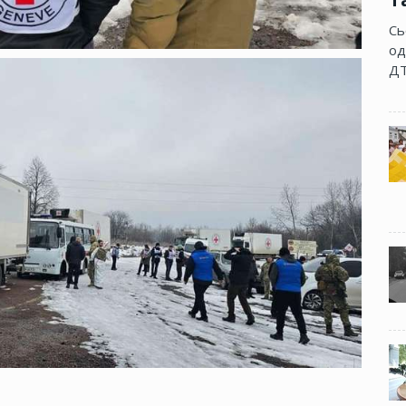
Сь
од
ДТ