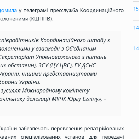
15
ідомила
у телеграмі пресслужба Координаційного
ополоненими (КШППВ).
14
 співробітників Координаційного штабу з
олоненими у взаємодії з Об’єднаним
14
(Секретаріат Уповноваженого з питань
вих обставин), ЗСУ (ЦУ ЦВС), ГУ ДСНС
С України, іншими представництвами
орони України.
і зусилля Міжнародному комітету
ільнику делегації МКЧХ Юргу Егліну», –
країни забезпечать перевезення репатрійованих
авних спеціалізованих установ для передачі