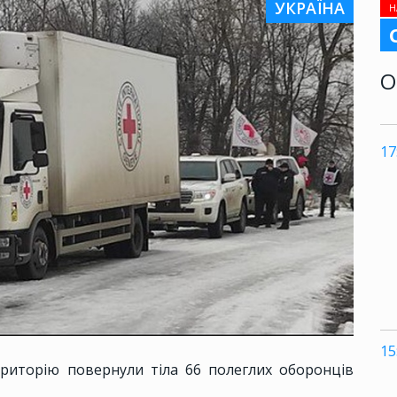
УКРАЇНА
Н
О
17
15
ериторію повернули тіла 66 полеглих оборонців