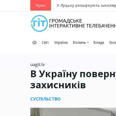
ійну та Перемогу
Пульс
У Луцьку розшукують школя
Світ
Україна
Волинь
Влада
Еко
uagit.tv
В Україну поверн
захисників
СУСПІЛЬСТВО