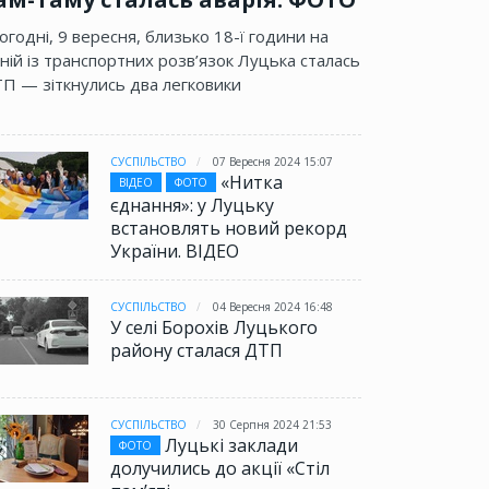
огодні, 9 вересня, близько 18-ї години на
ній із транспортних розв’язок Луцька сталась
П — зіткнулись два легковики
СУСПІЛЬСТВО
07 Вересня 2024 15:07
«Нитка
ВІДЕО
ФОТО
єднання»: у Луцьку
встановлять новий рекорд
України. ВІДЕО
СУСПІЛЬСТВО
04 Вересня 2024 16:48
У селі Борохів Луцького
району сталася ДТП
СУСПІЛЬСТВО
30 Серпня 2024 21:53
Луцькі заклади
ФОТО
долучились до акції «Стіл