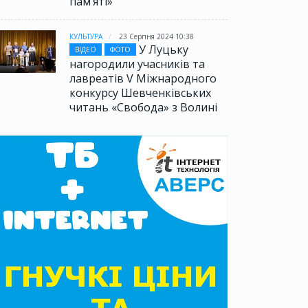
памʼяті»
КУЛЬТУРА
23 Серпня 2024 10:38
У Луцьку
ВІДЕО
ФОТО
нагородили учасників та
лавреатів V Міжнародного
конкурсу Шевченківських
читань «Свобода» з Волині