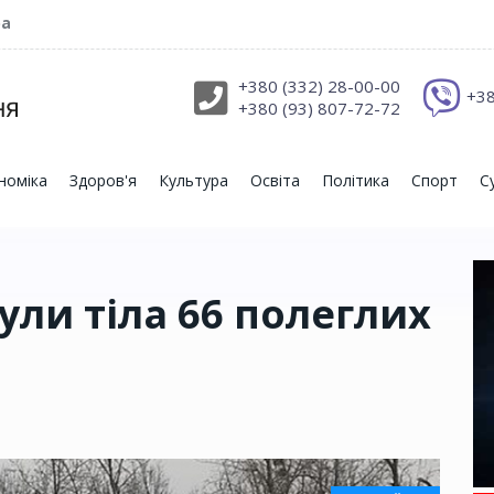
ра
+380 (332) 28-00-00
+38
+380 (93) 807-72-72
номіка
Здоров'я
Культура
Освіта
Політика
Спорт
С
ули тіла 66 полеглих