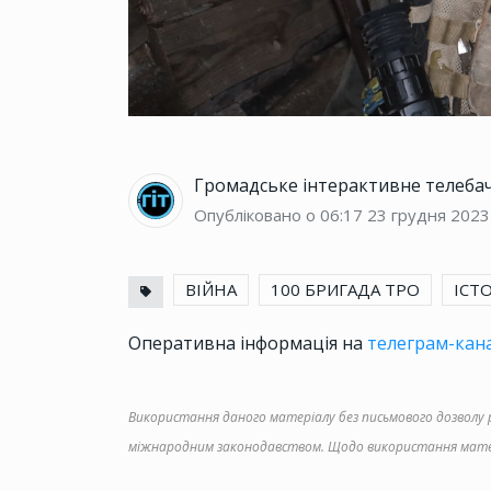
Громадське інтерактивне телеба
Опубліковано о 06:17
23 грудня 2023
ВІЙНА
100 БРИГАДА ТРО
ІСТ
Оперативна інформація на
телеграм-кана
Використання даного матеріалу без письмового дозволу ре
міжнародним законодавством. Щодо використання матер