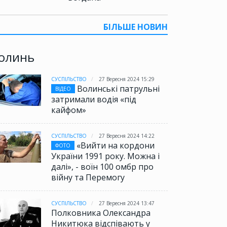
БІЛЬШЕ НОВИН
олинь
СУСПІЛЬСТВО
27 Вересня 2024 15:29
Волинські патрульні
ВІДЕО
затримали водія «під
кайфом»
СУСПІЛЬСТВО
27 Вересня 2024 14:22
«Вийти на кордони
ФОТО
України 1991 року. Можна і
далі», - воїн 100 омбр про
війну та Перемогу
СУСПІЛЬСТВО
27 Вересня 2024 13:47
Полковника Олександра
Никитюка відспівають у