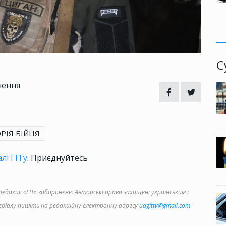
С
чення
ОРІЯ БІЙЦЯ
лі ГІТу
. Приєднуйтесь
дакції «ГІТ» заборонене. Авторські права захищені українським і
іалу пишіть на редакційну електронну адресу
uagittv@gmail.com