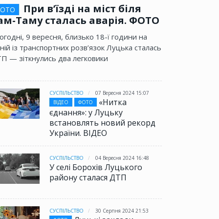
При в’їзді на міст біля
ОТО
ам-Таму сталась аварія. ФОТО
огодні, 9 вересня, близько 18-ї години на
ній із транспортних розв’язок Луцька сталась
П — зіткнулись два легковики
СУСПІЛЬСТВО
07 Вересня 2024 15:07
«Нитка
ВІДЕО
ФОТО
єднання»: у Луцьку
встановлять новий рекорд
України. ВІДЕО
СУСПІЛЬСТВО
04 Вересня 2024 16:48
У селі Борохів Луцького
району сталася ДТП
СУСПІЛЬСТВО
30 Серпня 2024 21:53