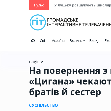
ійну та Перемогу
Пульс
У Луцьку розшукують школя
Світ
Україна
Волинь
Влада
Еко
uagit.tv
На повернення з
«Цигана» чекают
братів й сестер
СУСПІЛЬСТВО