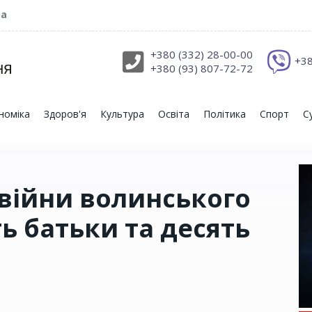
ра
+380 (332) 28-00-00
+38
+380 (93) 807-72-72
номіка
Здоров'я
Культура
Освіта
Політика
Спорт
С
 війни волинського
ь батьки та десять