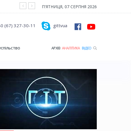
На війні загинув Герой з Рожищенської гр
П'ЯТНИЦЯ, 07 СЕРПНЯ 2026
0 (67) 327-30-11
gittvua
успільство
АРХІВ
АНАЛІТИКА
ВІДЕО