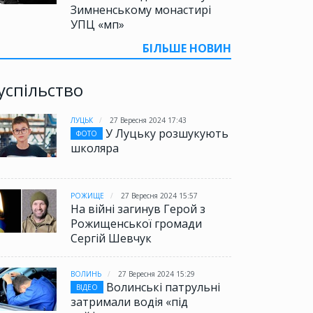
Зимненському монастирі
УПЦ «мп»
БІЛЬШЕ НОВИН
успільство
ЛУЦЬК
27 Вересня 2024 17:43
У Луцьку розшукують
ФОТО
школяра
РОЖИЩЕ
27 Вересня 2024 15:57
На війні загинув Герой з
Рожищенської громади
Сергій Шевчук
ВОЛИНЬ
27 Вересня 2024 15:29
Волинські патрульні
ВІДЕО
затримали водія «під