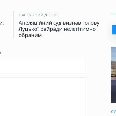
НАСТУПНИЙ ДОПИС
и,
Апеляційний суд визнав голову
Луцької райради нелегітимно
обраним
р
СУ