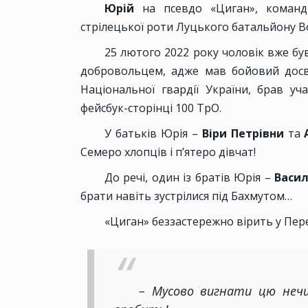
Юрій
на псевдо «Циган», команд
стрілецької роти Луцького батальйону 
25 лютого 2022 року чоловік вже бу
добровольцем, адже мав бойовий досві
Національної гвардії України, брав у
фейсбук-сторінці 100 ТрО.
У батьків Юрія –
Віри Петрівни
та
Семеро хлопців і п’ятеро дівчат!
До речі, один із братів Юрія –
Васи
брати навіть зустрілися під Бахмутом…
«Циган» беззастережно вірить у Пер
– Мусово вигнати цю нечи