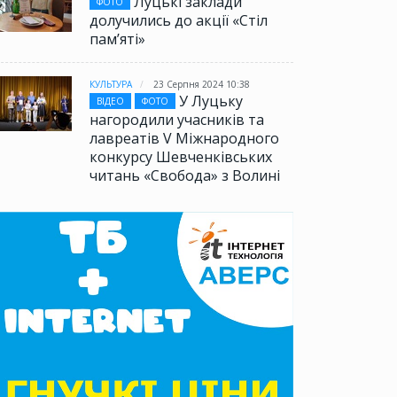
Луцькі заклади
ФОТО
долучились до акції «Стіл
памʼяті»
КУЛЬТУРА
23 Серпня 2024 10:38
У Луцьку
ВІДЕО
ФОТО
нагородили учасників та
лавреатів V Міжнародного
конкурсу Шевченківських
читань «Свобода» з Волині