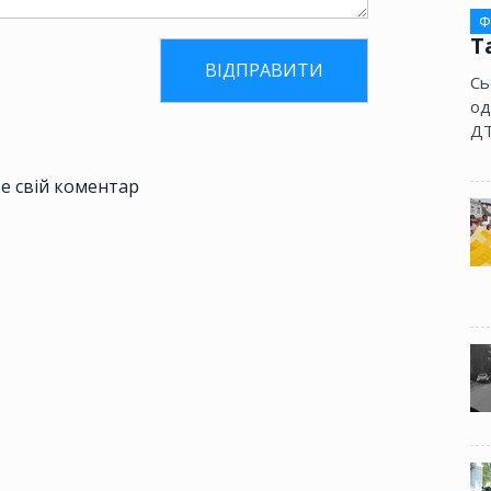
Ф
Т
Сь
од
ДТ
е свій коментар