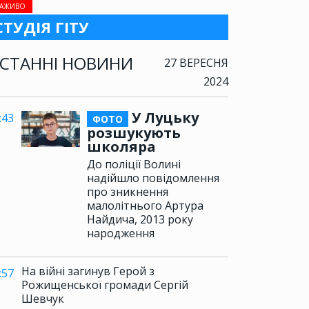
АЖИВО
СТУДІЯ ГІТУ
СТАННІ НОВИНИ
27 ВЕРЕСНЯ
2024
У Луцьку
:43
ФОТО
розшукують
школяра
До поліції Волині
надійшло повідомлення
про зникнення
малолітнього Артура
Найдича, 2013 року
народження
На війні загинув Герой з
:57
Рожищенської громади Сергій
Шевчук