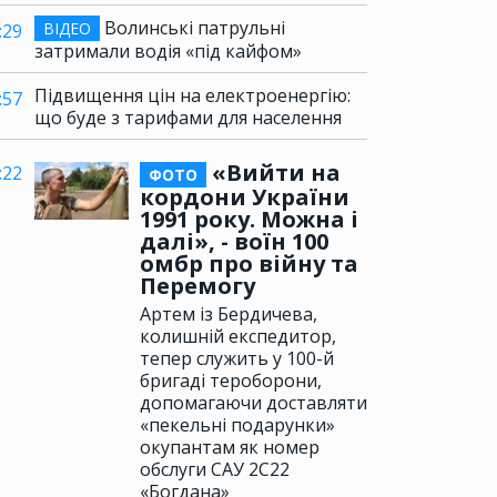
Волинські патрульні
ВІДЕО
:29
затримали водія «під кайфом»
Підвищення цін на електроенергію:
:57
що буде з тарифами для населення
«Вийти на
:22
ФОТО
кордони України
1991 року. Можна і
далі», - воїн 100
омбр про війну та
Перемогу
Артем із Бердичева,
колишній експедитор,
тепер служить у 100-й
бригаді тероборони,
допомагаючи доставляти
«пекельні подарунки»
окупантам як номер
обслуги САУ 2С22
«Богдана»