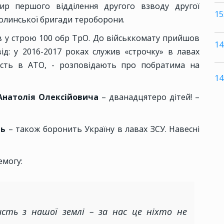
ир першого відділення другого взводу другої
15
Волинської бригади тероборони.
в у строю 100 обр ТрО. До військкомату прийшов
14
д: у 2016-2017 роках служив «строчку» в лавах
часть в АТО, - розповідають про побратима на
14
Анатолія Олексійовича
– дванадцятеро дітей! –
ль
– також боронить Україну в лавах ЗСУ. Навесні
емогу:
сть з нашої землі – за нас це ніхто не