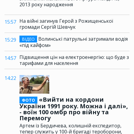
2013 року народження
На війні загинув Герой з Рожищенської
15:57
громади Сергій Шевчук
Волинські патрульні затримали водія
ВІДЕО
15:29
«під кайфом»
Підвищення цін на електроенергію: що буде з
14:57
тарифами для населення
14:22
«Вийти на кордони
ФОТО
України 1991 року. Можна і далі»,
- воїн 100 омбр про війну та
Перемогу
Артем із Бердичева, колишній експедитор,
тепер служить у 100-й бригаді тероборони,