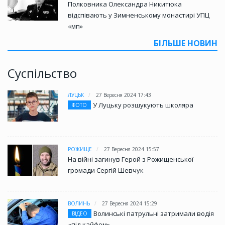
Полковника Олександра Никитюка
відспівають у Зимненському монастирі УПЦ
«мп»
БІЛЬШЕ НОВИН
Суспільство
ЛУЦЬК
27 Вересня 2024 17:43
У Луцьку розшукують школяра
ФОТО
РОЖИЩЕ
27 Вересня 2024 15:57
На війні загинув Герой з Рожищенської
громади Сергій Шевчук
ВОЛИНЬ
27 Вересня 2024 15:29
Волинські патрульні затримали водія
ВІДЕО
«під кайфом»