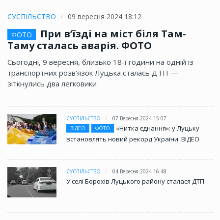
СУСПІЛЬСТВО
09 вересня 2024 18:12
При в’їзді на міст біля Там-
ФОТО
Таму сталась аварія. ФОТО
Сьогодні, 9 вересня, близько 18-ї години на одній із
транспортних розв’язок Луцька сталась ДТП —
зіткнулись два легковики
СУСПІЛЬСТВО
07 Вересня 2024 15:07
«Нитка єднання»: у Луцьку
ВІДЕО
ФОТО
встановлять новий рекорд України. ВІДЕО
СУСПІЛЬСТВО
04 Вересня 2024 16:48
У селі Борохів Луцького району сталася ДТП