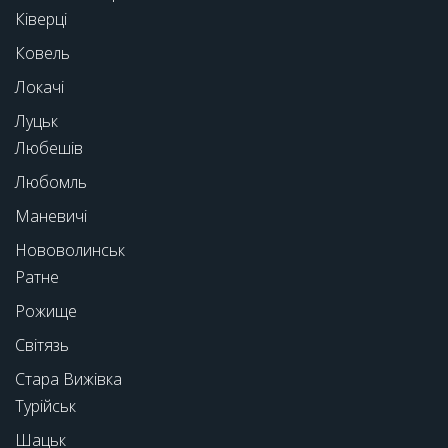
Ківерці
Ковель
Локачі
Луцьк
Любешів
Любомль
Маневичі
Нововолинськ
Ратне
Рожище
Світязь
Стара Вижівка
Турійськ
Шацьк