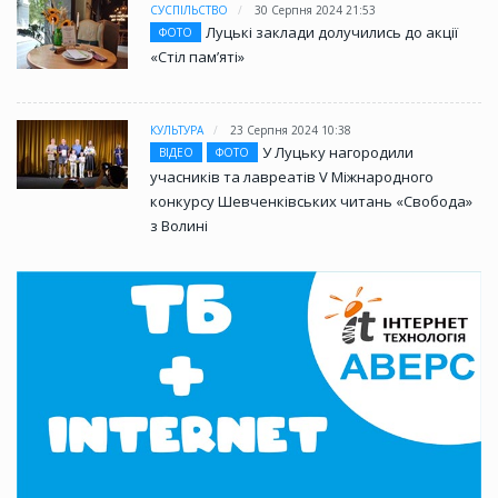
СУСПІЛЬСТВО
30 Серпня 2024 21:53
Луцькі заклади долучились до акції
ФОТО
«Стіл памʼяті»
КУЛЬТУРА
23 Серпня 2024 10:38
У Луцьку нагородили
ВІДЕО
ФОТО
учасників та лавреатів V Міжнародного
конкурсу Шевченківських читань «Свобода»
з Волині