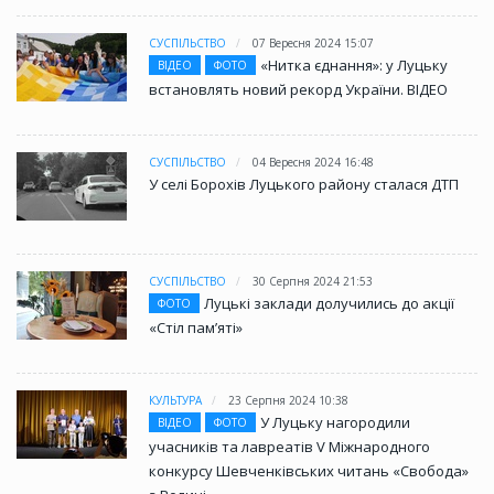
СУСПІЛЬСТВО
07 Вересня 2024 15:07
«Нитка єднання»: у Луцьку
ВІДЕО
ФОТО
встановлять новий рекорд України. ВІДЕО
СУСПІЛЬСТВО
04 Вересня 2024 16:48
У селі Борохів Луцького району сталася ДТП
СУСПІЛЬСТВО
30 Серпня 2024 21:53
Луцькі заклади долучились до акції
ФОТО
«Стіл памʼяті»
КУЛЬТУРА
23 Серпня 2024 10:38
У Луцьку нагородили
ВІДЕО
ФОТО
учасників та лавреатів V Міжнародного
конкурсу Шевченківських читань «Свобода»