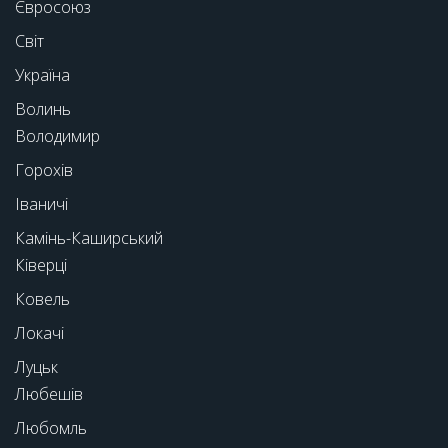
Євросоюз
Світ
Україна
Волинь
Володимир
Горохів
Іваничі
Камінь-Каширський
Ківерці
Ковель
Локачі
Луцьк
Любешів
Любомль