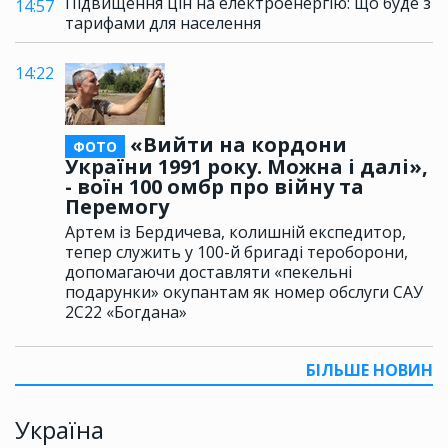
Підвищення цін на електроенергію: що буде з
14:57
тарифами для населення
14:22
«Вийти на кордони
ФОТО
України 1991 року. Можна і далі»,
- воїн 100 омбр про війну та
Перемогу
Артем із Бердичева, колишній експедитор,
тепер служить у 100-й бригаді тероборони,
допомагаючи доставляти «пекельні
подарунки» окупантам як номер обслуги САУ
2С22 «Богдана»
БІЛЬШЕ НОВИН
Україна