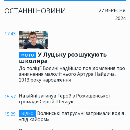
ОСТАННІ НОВИНИ
27 ВЕРЕСНЯ
2024
17:43
У Луцьку розшукують
ФОТО
школяра
До поліції Волині надійшло повідомлення про
зникнення малолітнього Артура Найдича,
2013 року народження
На війні загинув Герой з Рожищенської
15:57
громади Сергій Шевчук
Волинські патрульні затримали водія
ВІДЕО
15:29
«під кайфом»