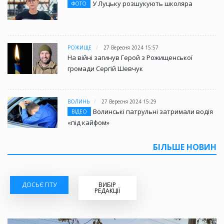
У Луцьку розшукують школяра
ФОТО
РОЖИЩЕ
27 Вересня 2024 15:57
На війні загинув Герой з Рожищенської
громади Сергій Шевчук
ВОЛИНЬ
27 Вересня 2024 15:29
Волинські патрульні затримали водія
ВІДЕО
«під кайфом»
БІЛЬШЕ НОВИН
ДОСЬЄ ГІТУ
ВИБІР
РЕДАКЦІЇ