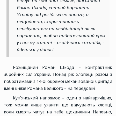
відчув на собі наш земляк, військовий
Роман Шкода, котрий боронить
Україну від російського ворога, а
нещодавно, скориставшись
перебуванням на реабілітації після
поранення, зробив найважливіший крок
у своєму житті – освідчився коханій», -
йдеться у дописі.
Рожищанин Роман Шкода – контрактник
Збройних сил України. Понад рік хлопець разом з
побратимами з 14-ої окремої механізованої бригади
імені князя Романа Великого – на передовій.
Куп'янський напрямок – один з найгарячіших,
тож можна лише уявити, що відчувають хлопці,
коли смерть чатує на тебе щохвилини. Напевно,