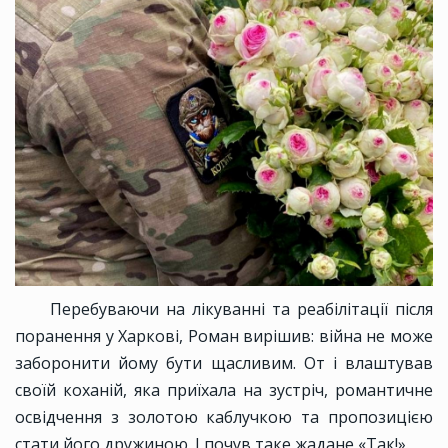
Перебуваючи на лікуванні та реабілітації після
поранення у Харкові, Роман вирішив: війна не може
заборонити йому бути щасливим. От і влаштував
своїй коханій, яка приїхала на зустріч, романтичне
освідчення з золотою каблучкою та пропозицією
стати його дружиною. І почув таке жадане «Так!».