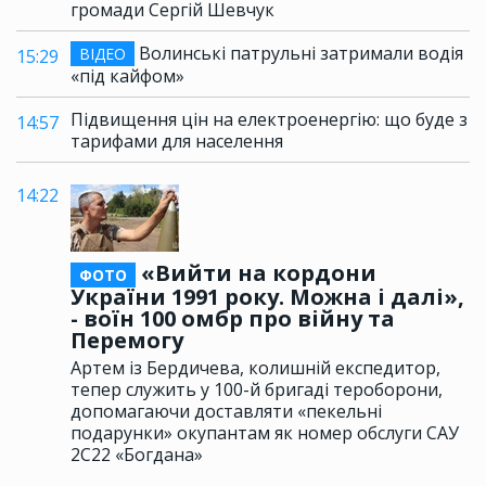
громади Сергій Шевчук
Волинські патрульні затримали водія
ВІДЕО
15:29
«під кайфом»
Підвищення цін на електроенергію: що буде з
14:57
тарифами для населення
14:22
«Вийти на кордони
ФОТО
України 1991 року. Можна і далі»,
- воїн 100 омбр про війну та
Перемогу
Артем із Бердичева, колишній експедитор,
тепер служить у 100-й бригаді тероборони,
допомагаючи доставляти «пекельні
подарунки» окупантам як номер обслуги САУ
2С22 «Богдана»