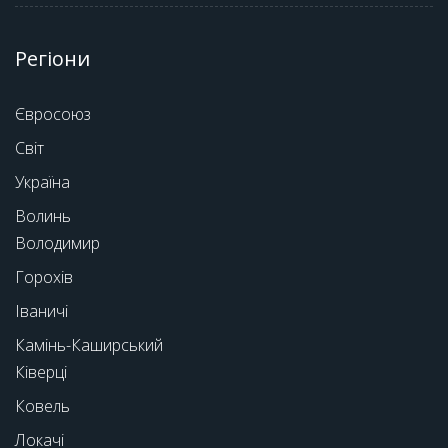
Регіони
Євросоюз
Світ
Україна
Волинь
Володимир
Горохів
Іваничі
Камінь-Каширський
Ківерці
Ковель
Локачі