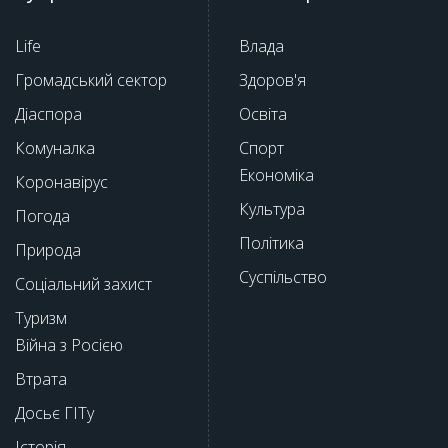
Life
Влада
Громадський сектор
Здоров'я
Діаспора
Освіта
Комуналка
Спорт
Економіка
Коронавірус
Культура
Погода
Політика
Природа
Суспільство
Соціальний захист
Туризм
Війна з Росією
Втрата
Досьє ГІТу
Історія