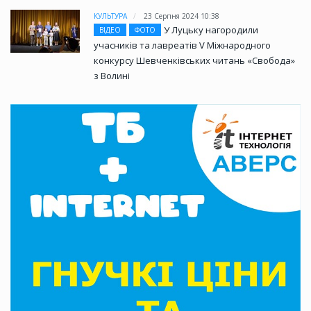
КУЛЬТУРА
23 Серпня 2024 10:38
У Луцьку нагородили
ВІДЕО
ФОТО
учасників та лавреатів V Міжнародного
конкурсу Шевченківських читань «Свобода»
з Волині