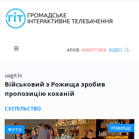
АРХІВ
АНАЛІТИКА
ВІДЕО
uagit.tv
Військовий з Рожища зробив
пропозицію коханій
СУСПІЛЬСТВО
РОЖИЩЕ
ФОТО