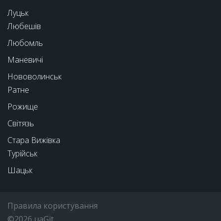
Луцьк
Любешів
Любомль
Маневичі
Нововолинськ
Ратне
Рожище
Світязь
Стара Вижівка
Турійськ
Шацьк
Правила користування
©2026 uaGit