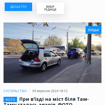
ДОСЬЄ ГІТУ
ВИБІР
РЕДАКЦІЇ
ЛУЦЬК
СУСПІЛЬСТВО
09 вересня 2024 18:12
При в’їзді на міст біля Там-
ФОТО
Таму сталась аварія. ФОТО