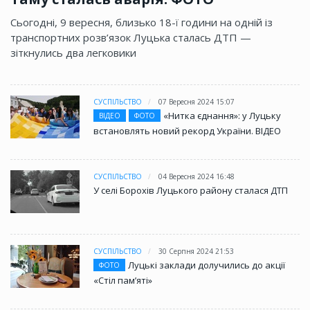
Сьогодні, 9 вересня, близько 18-ї години на одній із
транспортних розв’язок Луцька сталась ДТП —
зіткнулись два легковики
СУСПІЛЬСТВО
07 Вересня 2024 15:07
«Нитка єднання»: у Луцьку
ВІДЕО
ФОТО
встановлять новий рекорд України. ВІДЕО
СУСПІЛЬСТВО
04 Вересня 2024 16:48
У селі Борохів Луцького району сталася ДТП
СУСПІЛЬСТВО
30 Серпня 2024 21:53
Луцькі заклади долучились до акції
ФОТО
«Стіл памʼяті»