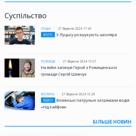
Суспільство
ЛУЦЬК
27 Вересня 2024 17:43
У Луцьку розшукують школяра
ФОТО
РОЖИЩЕ
27 Вересня 2024 15:57
На війні загинув Герой з Рожищенської
громади Сергій Шевчук
ВОЛИНЬ
27 Вересня 2024 15:29
Волинські патрульні затримали водія
ВІДЕО
«під кайфом»
БІЛЬШЕ НОВИН