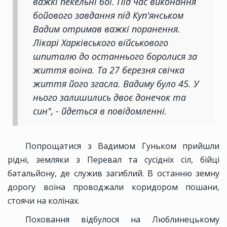
важкі пекельні бої. Під час виконання
бойового завдання під Куп'янськом
Вадим отримав важкі поранення.
Лікарі Харківського військового
шпиталю до останнього боролися за
життя воїна. Та 27 березня свічка
життя його згасла. Вадиму було 45. У
нього залишились двоє донечок та
син", - йдеться в повідомленні.
Попрощатися з Вадимом Гуньком прийшли
рідні, земляки з Перевал та сусідніх сіл, бійці
батальйону, де служив загиблий. В останню земну
дорогу воїна проводжали коридором пошани,
стоячи на колінах.
Поховання відбулося на Люблинецькому