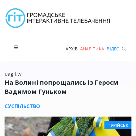
АРХІВ
АНАЛІТИКА
ВІДЕО
uagit.tv
На Волині попрощались із Героєм
Вадимом Гуньком
СУСПІЛЬСТВО
ТУРІЙСЬК