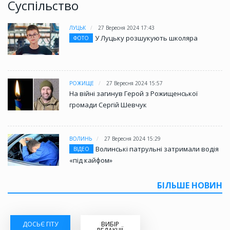
Суспільство
ЛУЦЬК
27 Вересня 2024 17:43
У Луцьку розшукують школяра
ФОТО
РОЖИЩЕ
27 Вересня 2024 15:57
На війні загинув Герой з Рожищенської
громади Сергій Шевчук
ВОЛИНЬ
27 Вересня 2024 15:29
Волинські патрульні затримали водія
ВІДЕО
«під кайфом»
БІЛЬШЕ НОВИН
ДОСЬЄ ГІТУ
ВИБІР