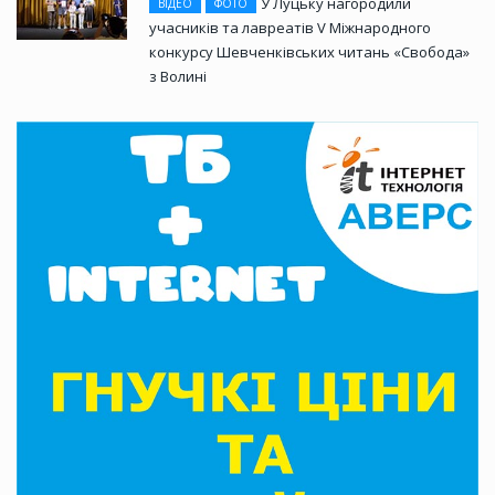
У Луцьку нагородили
ВІДЕО
ФОТО
учасників та лавреатів V Міжнародного
конкурсу Шевченківських читань «Свобода»
з Волині