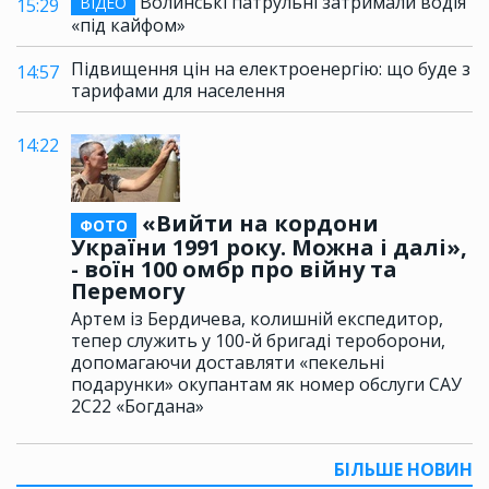
Волинські патрульні затримали водія
ВІДЕО
15:29
«під кайфом»
Підвищення цін на електроенергію: що буде з
14:57
тарифами для населення
14:22
«Вийти на кордони
ФОТО
України 1991 року. Можна і далі»,
- воїн 100 омбр про війну та
Перемогу
Артем із Бердичева, колишній експедитор,
тепер служить у 100-й бригаді тероборони,
допомагаючи доставляти «пекельні
подарунки» окупантам як номер обслуги САУ
2С22 «Богдана»
БІЛЬШЕ НОВИН