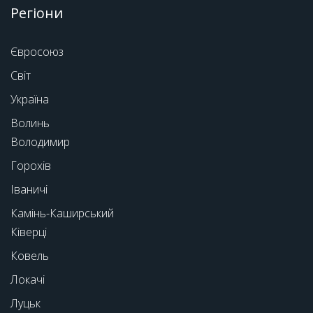
Регіони
Євросоюз
Світ
Україна
Волинь
Володимир
Горохів
Іваничі
Камінь-Каширський
Ківерці
Ковель
Локачі
Луцьк