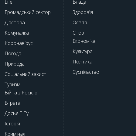
Life
Влада
Громадський сектор
Здоров'я
Діаспора
Освіта
Комуналка
Спорт
Економіка
Коронавірус
Культура
Погода
Політика
Природа
Суспільство
Соціальний захист
Туризм
Війна з Росією
Втрата
Досьє ГІТу
Історія
Кримінал