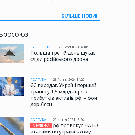
БІЛЬШЕ НОВИН
вросоюз
СУСПІЛЬСТВО
28 Серпня 2024 18:28
Польща третій день шукає
сліди російського дрона
ПОЛІТИКА
26 Липня 2024 14:20
ЄС передав Україні перший
транш у 1,5 млрд євро з
прибутків активів рф, – фон
дер Ляєн
ПОЛІТИКА
29 Квітня 2024 18:26
рф провокує НАТО
АНАЛІТИКА
атаками по українському