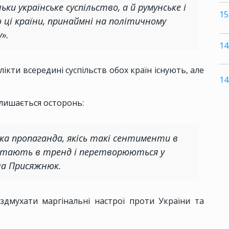
ки українське суспільство, а й румунське і
15
 ці країни, принаймні на політичному
».
14
кти всередині суспільств обох країн існують, але
14
 лишається осторонь:
ська пропаганда, якісь такі сентименти в
остають в тренд і перетворюються у
ла Присяжнюк.
оздмухати маргінальні настрої проти України та