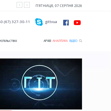
На війні загинув Герой з Рожищенської гр
П'ЯТНИЦЯ, 07 СЕРПНЯ 2026
0 (67) 327-30-11
gittvua
успільство
АРХІВ
АНАЛІТИКА
ВІДЕО