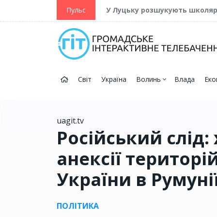
ійну та Перемогу
Пульс
У Луцьку розшукують школя
Світ
Україна
Волинь
Влада
Еко
uagit.tv
Російський слід: 
анексії територі
України в Румуні
ПОЛІТИКА