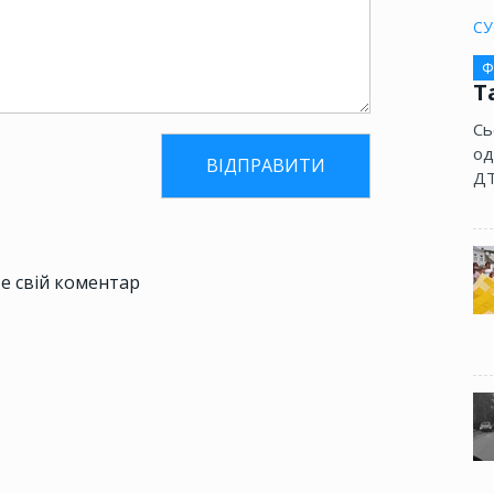
СУ
Ф
Т
Сь
од
ДТ
е свій коментар