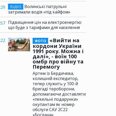
Волинські патрульні
ВІДЕО
:29
затримали водія «під кайфом»
Підвищення цін на електроенергію:
:57
що буде з тарифами для населення
«Вийти на
:22
ФОТО
кордони України
1991 року. Можна і
далі», - воїн 100
омбр про війну та
Перемогу
Артем із Бердичева,
колишній експедитор,
тепер служить у 100-й
бригаді тероборони,
допомагаючи доставляти
«пекельні подарунки»
окупантам як номер
обслуги САУ 2С22
«Богдана»