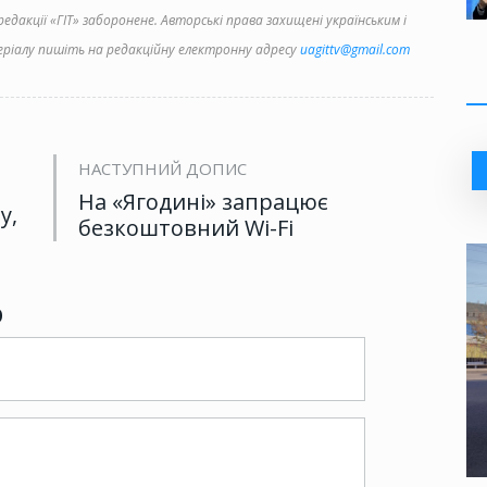
дакції «ГІТ» заборонене. Авторські права захищені українським і
іалу пишіть на редакційну електронну адресу
uagittv@gmail.com
НАСТУПНИЙ ДОПИС
На «Ягодині» запрацює
у,
безкоштовний Wi-Fi
р