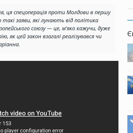
ня, ця спецоперація проти Молдови в першу
о такі заяви, які лунають від політика
ропейського союзу — це, м'яко кажучи, дуже
Є
ію, як цей закон взагалі реалізувався чи
аріанна.