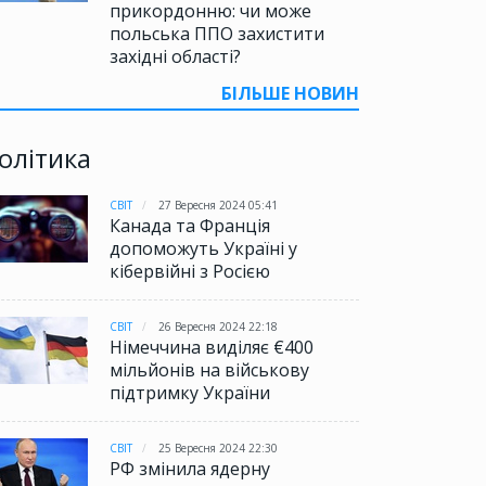
прикордонню: чи може
польська ППО захистити
західні області?
БІЛЬШЕ НОВИН
олітика
СВІТ
27 Вересня 2024 05:41
Канада та Франція
допоможуть Україні у
кібервійні з Росією
СВІТ
26 Вересня 2024 22:18
Німеччина виділяє €400
мільйонів на військову
підтримку України
СВІТ
25 Вересня 2024 22:30
РФ змінила ядерну