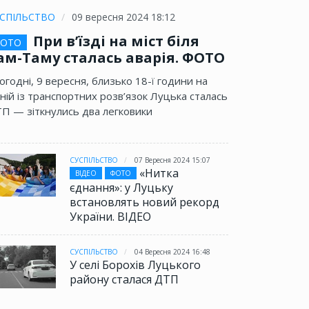
СПІЛЬСТВО
09 вересня 2024 18:12
При в’їзді на міст біля
ОТО
ам-Таму сталась аварія. ФОТО
огодні, 9 вересня, близько 18-ї години на
ній із транспортних розв’язок Луцька сталась
П — зіткнулись два легковики
СУСПІЛЬСТВО
07 Вересня 2024 15:07
«Нитка
ВІДЕО
ФОТО
єднання»: у Луцьку
встановлять новий рекорд
України. ВІДЕО
СУСПІЛЬСТВО
04 Вересня 2024 16:48
У селі Борохів Луцького
району сталася ДТП