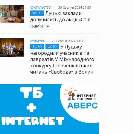
СУСПІЛЬСТВО
30 Серпня 2024 21:53
Луцькі заклади
ФОТО
долучились до акції «Стіл
памʼяті»
КУЛЬТУРА
23 Серпня 2024 10:38
У Луцьку
ВІДЕО
ФОТО
нагородили учасників та
лавреатів V Міжнародного
конкурсу Шевченківських
читань «Свобода» з Волині