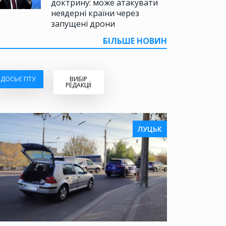
доктрину: може атакувати
неядерні країни через
запущені дрони
БІЛЬШЕ НОВИН
ДОСЬЄ ГІТУ
ВИБІР
РЕДАКЦІЇ
ЛУЦЬК