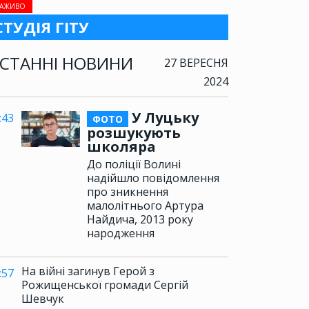
АЖИВО
СТУДІЯ ГІТУ
СТАННІ НОВИНИ
27 ВЕРЕСНЯ
2024
У Луцьку
:43
ФОТО
розшукують
школяра
До поліції Волині
надійшло повідомлення
про зникнення
малолітнього Артура
Найдича, 2013 року
народження
На війні загинув Герой з
:57
Рожищенської громади Сергій
Шевчук