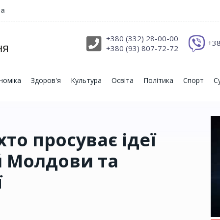
ра
+380 (332) 28-00-00
+38
+380 (93) 807-72-72
номіка
Здоров'я
Культура
Освіта
Політика
Спорт
С
хто просуває ідеї
й Молдови та
ї