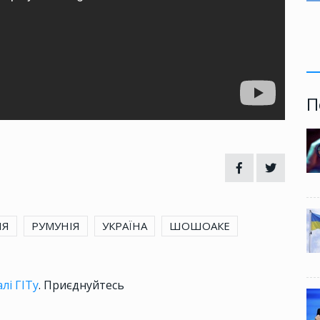
П
ІЯ
РУМУНІЯ
УКРАЇНА
ШОШОАКЕ
лі ГІТу
. Приєднуйтесь