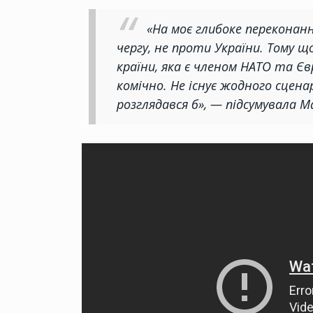
«На моє глибоке переконан
чергу, не проти України. Тому щ
країни, яка є членом НАТО та Єв
комічно. Не існує жодного сценар
розглядався б», — підсумувала М