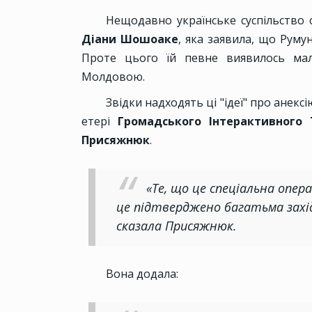
Нещодавно українське суспільство с
Діани Шошоаке
, яка заявила, що Румун
Проте цього їй певне виявилось мал
Молдовою.
Звідки надходять ці "ідеї" про анекс
етері
Громадського Інтерактивного
Присяжнюк
.
«Те, що це спеціальна опер
це підтверджено багатьма захі
сказала Присяжнюк.
Вона додала: