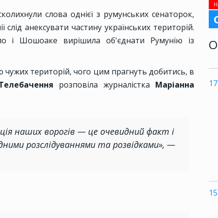
Н
колихнули слова однієї з румунських сенаторок,
ії слід анексувати частину українських територій.
о і Шошоаке вирішила об'єднати Румунію із
О
ію чужих територій, чого цим прагнуть добитись, в
17
 Телебачення
розповіла журналістка
Маріанна
ація наших ворогів — це очевидний факт і
дними розслідуваннями та розвідками», —
15