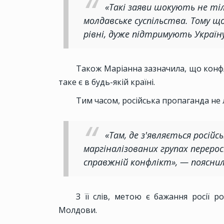
«Такі заяви шокують не тіль
молдавське суспільства. Тому що
рівні, дуже підтримують Україну
Також Маріанна зазначила, що конфлі
таке є в будь-якій країні.
Тим часом, російська пропаганда не
«Там, де з'являється росій
маргіналізованих групах перер
справжній конфлікт», — поясни
З її слів, метою є бажання росії р
Молдови.