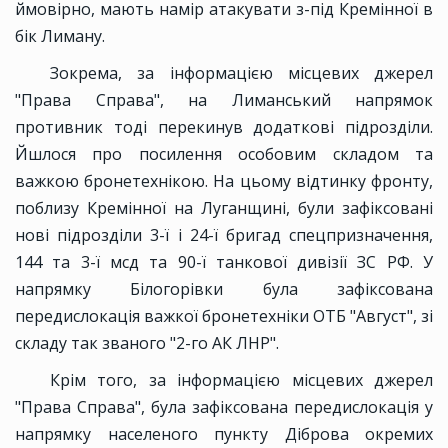
ймовірно, мають намір атакувати з-під Кремінної в
бік Лиману.
Зокрема, за інформацією місцевих джерел
"Права Справа", на Лиманський напрямок
противник тоді перекинув додаткові підрозділи.
Йшлося про посилення особовим складом та
важкою бронетехнікою. На цьому відтинку фронту,
поблизу Кремінної на Луганщині, були зафіксовані
нові підрозділи 3-ї і 24-ї бригад спецпризначення,
144 та 3-ї мсд та 90-ї танкової дивізії ЗС РФ. У
напрямку Білогорівки була зафіксована
передислокація важкої бронетехніки ОТБ "Август", зі
складу так званого "2-го АК ЛНР".
Крім того, за інформацією місцевих джерел
"Права Справа", була зафіксована передислокація у
напрямку населеного пункту Діброва окремих