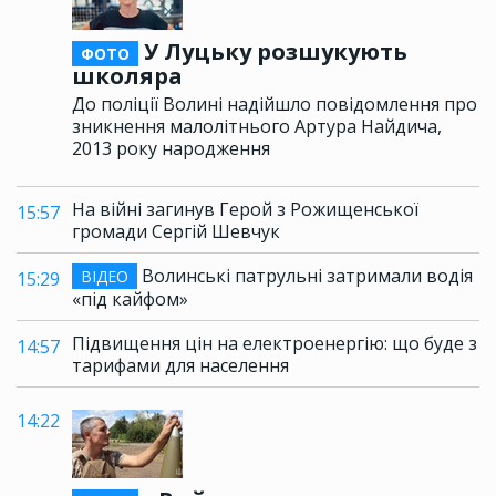
У Луцьку розшукують
ФОТО
школяра
До поліції Волині надійшло повідомлення про
зникнення малолітнього Артура Найдича,
2013 року народження
На війні загинув Герой з Рожищенської
15:57
громади Сергій Шевчук
Волинські патрульні затримали водія
ВІДЕО
15:29
«під кайфом»
Підвищення цін на електроенергію: що буде з
14:57
тарифами для населення
14:22