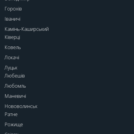
Горохів
Іваничі
Камінь-Каширський
Ківерці
Ковель
Локачі
Луцьк
Любешів
Любомль
Маневичі
Нововолинськ
Ратне
Рожище