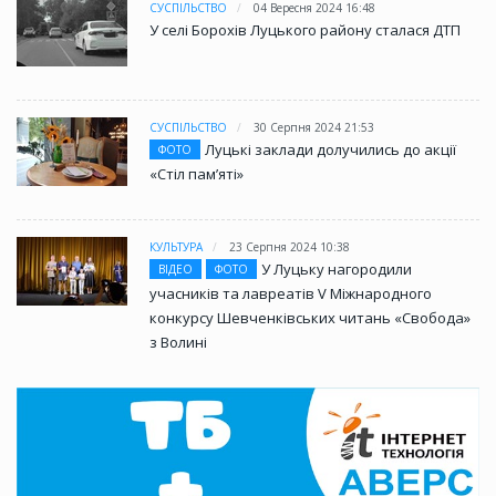
СУСПІЛЬСТВО
04 Вересня 2024 16:48
У селі Борохів Луцького району сталася ДТП
СУСПІЛЬСТВО
30 Серпня 2024 21:53
Луцькі заклади долучились до акції
ФОТО
«Стіл памʼяті»
КУЛЬТУРА
23 Серпня 2024 10:38
У Луцьку нагородили
ВІДЕО
ФОТО
учасників та лавреатів V Міжнародного
конкурсу Шевченківських читань «Свобода»
з Волині