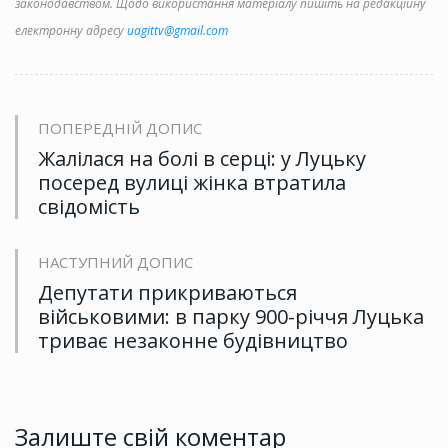
законодавством. Щодо використання матеріалу пишіть на редакційну
електронну адресу
uagittv@gmail.com
ПОПЕРЕДНІЙ ДОПИС
Жалілася на болі в серці: у Луцьку
посеред вулиці жінка втратила
свідомість
НАСТУПНИЙ ДОПИС
Депутати прикриваються
військовими: в парку 900-річчя Луцька
триває незаконне будівництво
Залиште свій коментар