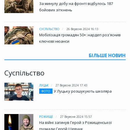
За минулу добу на фронті відбулось 187
бойових зіткнень
СУСПІЛЬСТВО
26 Вересня 2024 16:13
Мобілізація громадян 50+: нардеп роз'яснив
ключові нюанси
БІЛЬШЕ НОВИН
Суспільство
ЛУЦЬК
27 Вересня 2024 17:43
У Луцьку розшукують школяра
ФОТО
РОЖИЩЕ
27 Вересня 2024 15:57
На війні загинув Герой з Рожищенської
громади Сергій Шевчук