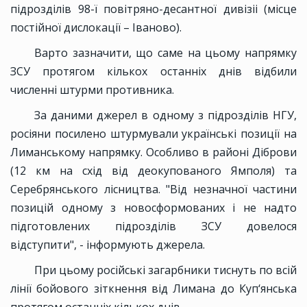
підрозділів 98-ї повітряно-десантної дивізіі (місце
постійної дислокації – Іваново).
Варто зазначити, що саме на цьому напрямку
ЗСУ протягом кількох останніх днів відбили
численні штурми противника.
За даними джерел в одному з підрозділів НГУ,
росіяни посилено штурмували українські позиції на
Лиманському напрямку. Особливо в районі Діброви
(12 км на схід від деокупованого Ямполя) та
Серебрянського лісництва. "Від незначної частини
позицій одному з новосформованих і не надто
підготовлених підрозділів ЗСУ довелося
відступити", - інформують джерела.
При цьому російські загарбники тиснуть по всій
лінії бойового зіткнення від Лимана до Куп‘янська
протягом останніх кількох днів.