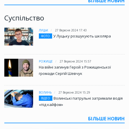
БІЛЬШЕ НОВИН
Суспільство
ЛУЦЬК
27 Вересня 2024 17:43
У Луцьку розшукують школяра
ФОТО
РОЖИЩЕ
27 Вересня 2024 15:57
На війні загинув Герой з Рожищенської
громади Сергій Шевчук
ВОЛИНЬ
27 Вересня 2024 15:29
Волинські патрульні затримали водія
ВІДЕО
«під кайфом»
БІЛЬШЕ НОВИН