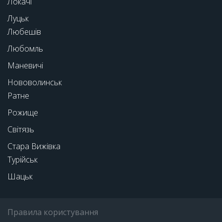
Локачі
Луцьк
Любешів
Любомль
Маневичі
Нововолинськ
Ратне
Рожище
Світязь
Стара Вижівка
Турійськ
Шацьк
Правила користування