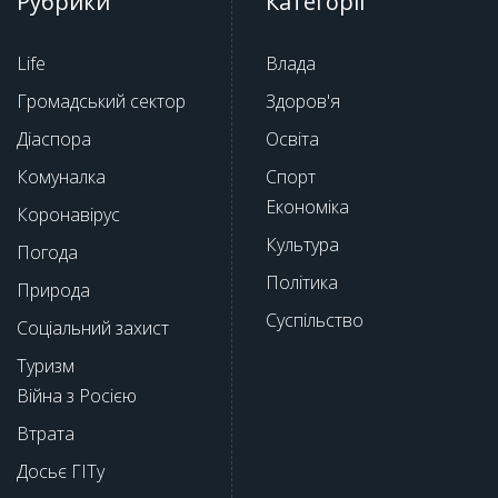
Рубрики
Категорії
Life
Влада
Громадський сектор
Здоров'я
Діаспора
Освіта
Комуналка
Спорт
Економіка
Коронавірус
Культура
Погода
Політика
Природа
Суспільство
Соціальний захист
Туризм
Війна з Росією
Втрата
Досьє ГІТу