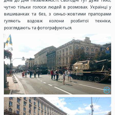
днів до Дня Незалежності. Сьогодні тут дуже тихо,
чутно тільки голоси людей в розмовах. Українці у
вишиванках та без, з синьо-жовтими прапорами
гуляють вздовж колони розбитої техніки,
розглядають та фотографуються.