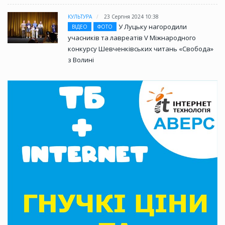
КУЛЬТУРА
23 Серпня 2024 10:38
У Луцьку нагородили
ВІДЕО
ФОТО
учасників та лавреатів V Міжнародного
конкурсу Шевченківських читань «Свобода»
з Волині