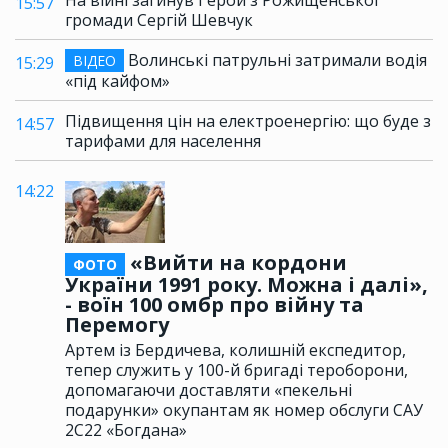
15:57
громади Сергій Шевчук
Волинські патрульні затримали водія
ВІДЕО
15:29
«під кайфом»
Підвищення цін на електроенергію: що буде з
14:57
тарифами для населення
14:22
«Вийти на кордони
ФОТО
України 1991 року. Можна і далі»,
- воїн 100 омбр про війну та
Перемогу
Артем із Бердичева, колишній експедитор,
тепер служить у 100-й бригаді тероборони,
допомагаючи доставляти «пекельні
подарунки» окупантам як номер обслуги САУ
2С22 «Богдана»