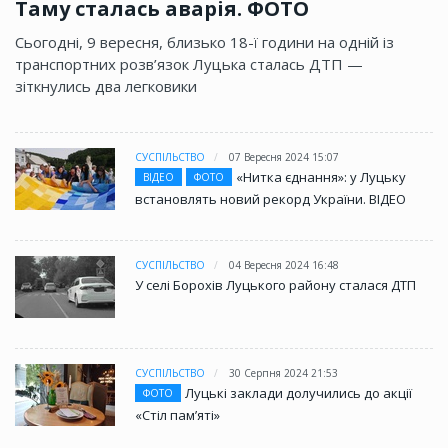
Таму сталась аварія. ФОТО
Сьогодні, 9 вересня, близько 18-ї години на одній із
транспортних розв’язок Луцька сталась ДТП —
зіткнулись два легковики
СУСПІЛЬСТВО
07 Вересня 2024 15:07
«Нитка єднання»: у Луцьку
ВІДЕО
ФОТО
встановлять новий рекорд України. ВІДЕО
СУСПІЛЬСТВО
04 Вересня 2024 16:48
У селі Борохів Луцького району сталася ДТП
СУСПІЛЬСТВО
30 Серпня 2024 21:53
Луцькі заклади долучились до акції
ФОТО
«Стіл памʼяті»