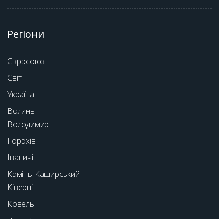
Регіони
Євросоюз
Світ
Україна
Волинь
Володимир
Горохів
Іваничі
Камінь-Каширський
Ківерці
Ковель